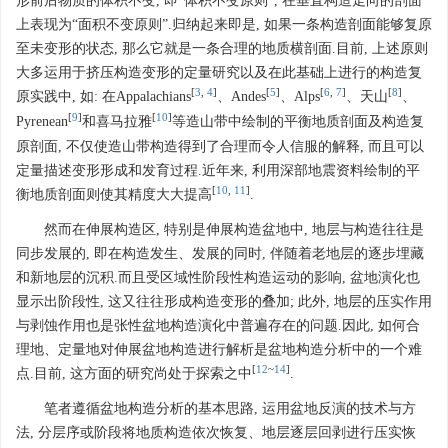
形前后物质的体积不变, 即“体积不变原则”, 在垂直构造走向的剖面
上表现为“面积不变原则”.归纳起来即是, 如果一条构造剖面能够复原
至未变形的状态, 那么它就是一条合理的地质横剖面.目前, 上述原则
大多运用于挤压构造变形的定量研究以及在此基础上进行的构造复
[
3
,
4
]
[
5
]
[
6
,
7
]
[
8
]
原实践中, 如: 在Appalachians
、Andes
、Alps
、天山
、
[
9
]
[
10
]
Pyrenean
和喜马拉雅
等造山带中绘制的平衡地质剖面及构造复
原剖面, 不仅使造山带构造得到了合理而令人信服的解释, 而且可以
定量描述变形形成和发育过程.近年来, 利用深部地震资料绘制的平
[
10
,
11
]
衡地质剖面则使其精度大大提高
.
然而在伸展构造区, 特别是伸展构造盆地中, 地层与构造往往是
同步发展的, 即在构造发生、发展的同时, 伴随着老地层的逐步埋藏
和新地层的沉积.而且受区域性阶段性构造运动的影响, 盆地演化也
显示出阶段性, 这又往往形成构造变形的叠加; 此外, 地层的压实作用
与剥蚀作用也是张性盆地构造演化中普遍存在的问题.因此, 如何合
理地、定量地对伸展盆地构造进行解析是盆地构造分析中的一个难
[
12
~
14
]
点.目前, 这方面的研究尚处于探索之中
.
笔者遵循盆地构造分析的基本思路, 运用盆地反演的技术与方
法, 分层序或阶段将地质构造依次恢复、地层逐层回剥进行压实恢