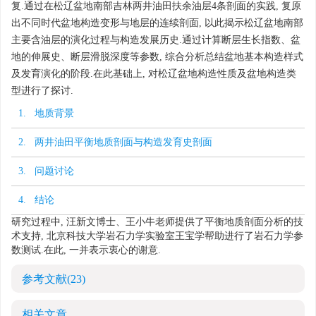
复.通过在松辽盆地南部吉林两井油田扶余油层4条剖面的实践, 复原
出不同时代盆地构造变形与地层的连续剖面, 以此揭示松辽盆地南部
主要含油层的演化过程与构造发展历史.通过计算断层生长指数、盆
地的伸展史、断层滑脱深度等参数, 综合分析总结盆地基本构造样式
及发育演化的阶段.在此基础上, 对松辽盆地构造性质及盆地构造类
型进行了探讨.
1. 地质背景
2. 两井油田平衡地质剖面与构造发育史剖面
3. 问题讨论
4. 结论
研究过程中, 汪新文博士、王小牛老师提供了平衡地质剖面分析的技
术支持, 北京科技大学岩石力学实验室王宝学帮助进行了岩石力学参
数测试.在此, 一并表示衷心的谢意.
参考文献
(23)
相关文章