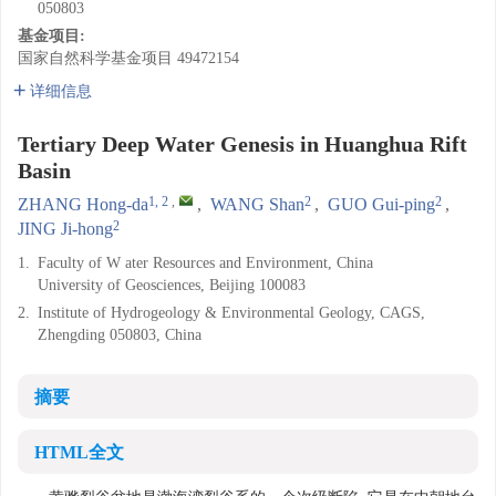
050803
基金项目:
国家自然科学基金项目
49472154
详细信息
Tertiary Deep Water Genesis in Huanghua Rift
Basin
1, 2
,
2
2
ZHANG Hong-da
,
WANG Shan
,
GUO Gui-ping
,
2
JING Ji-hong
1.
Faculty of W ater Resources and Environment, China
University of Geosciences, Beijing 100083
2.
Institute of Hydrogeology & Environmental Geology, CAGS,
Zhengding 050803, China
摘要
HTML全文