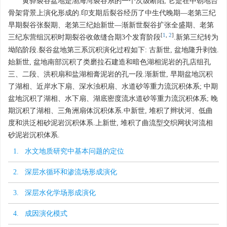
黄骅裂谷盆地是渤海湾裂谷系的一个次级断陷, 它是在中朝地台
骨架背景上演化形成的.印支期后裂谷经历了中生代晚期—老第三纪
早期裂谷张裂期、老第三纪始新世—渐新世裂谷扩张全盛期、老第
[
1
,
2
]
三纪东营组沉积时期裂谷收敛缝合期3个发育阶段
.新第三纪转为
坳陷阶段.裂谷盆地第三系沉积演化过程如下: 古新世, 盆地隆升剥蚀.
始新世, 盆地南部沉积了类磨拉石建造和暗色湖相泥岩的孔店组孔
三、二段、洪积扇和盐湖相膏泥岩的孔一段.渐新世, 早期盆地沉积
了湖相、近岸水下扇、深水浊积扇、水道砂等重力流沉积体系; 中期
盆地沉积了湖相、水下扇、湖底密度流水道砂等重力流沉积体系; 晚
期沉积了湖相、三角洲扇体沉积体系.中新世, 堆积了辫状河、低曲
度和洪泛相砂泥岩沉积体系.上新世, 堆积了曲流型交织网状河流相
砂泥岩沉积体系.
1. 水文地质研究中基本问题的定位
2. 深层水循环和渗流场形成演化
3. 深层水化学场形成演化
4. 成因演化模式