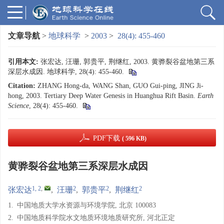
文章导航
>
地球科学
>
2003
>
28(4): 455-460
引用本文:
张宏达, 汪珊, 郭贵平, 荆继红, 2003. 黄骅裂谷盆地第三系
深层水成因. 地球科学, 28(4): 455-460.
Citation:
ZHANG Hong-da, WANG Shan, GUO Gui-ping, JING Ji-
hong, 2003. Tertiary Deep Water Genesis in Huanghua Rift Basin.
Earth
Science
, 28(4): 455-460.
PDF下载
( 596 KB)
黄骅裂谷盆地第三系深层水成因
1, 2
,
2
2
2
张宏达
,
汪珊
,
郭贵平
,
荆继红
1.
中国地质大学水资源与环境学院, 北京 100083
2.
中国地质科学院水文地质环境地质研究所, 河北正定