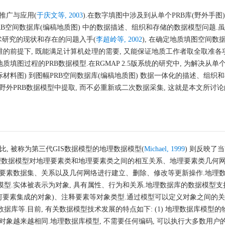
推广与应用(
于庆文等, 2003
).在数字填图中涉及到从单个PRB库(野外手图)
PRB空间数据库(编稿地质图) 中的数据描述、组织和存储的数据模型问题.虽
术研究的现状和存在的问题入手(
李超岭等, 2002
), 在确定地质填图空间数
维的前提下, 既能满足计算机处理的需要, 又能保证地质工作者取全取准各
填图过程的PRB数据模型.在RGMAP 2.5版系统的研究中, 为解决从单个
际材料图) 到图幅PRB空间数据库(编稿地质图) 数据一体化的描述、组织和
野外PRB数据模型中提取, 而不必重新或二次数据采集, 这就是本文所讨
, 被称为第三代GIS数据模型的地理数据模型(
Michael, 1999
) 则反映了
地理数据模型对地理要素类和地理要素类之间的相互关系、地理要素类几何
库要素数据集、关系以及几何网络进行建立、删除、修改等更新操作.地理
型.实体被表示为对象, 具有属性、行为和关系.地理数据库的数据模型支
何要素集成的对象)、注释要素等对象类型.通过模型可以定义对象之间的
库等.目前, 有关数据模型技术发展的特点如下: (1) 地理数据库模型的
象越来越相同.地理数据库模型, 不需要任何编码, 可以执行大多数用户的