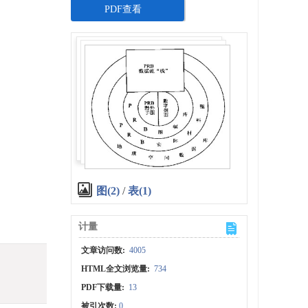
PDF查看
图(2)
/
表(1)
计量
文章访问数:
4005
HTML全文浏览量:
734
PDF下载量:
13
被引次数:
0