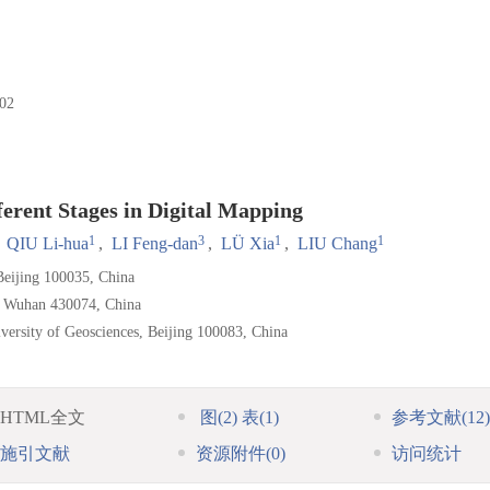
02
ferent Stages in Digital Mapping
1
3
1
1
,
QIU Li-hua
,
LI Feng-dan
,
LÜ Xia
,
LIU Chang
Beijing 100035, China
s, Wuhan 430074, China
versity of Geosciences, Beijing 100083, China
HTML全文
图
(2)
表
(1)
参考文献
(12)
施引文献
资源附件
(0)
访问统计