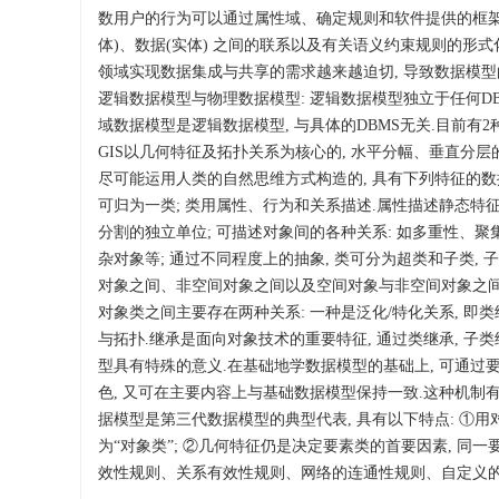
数用户的行为可以通过属性域、确定规则和软件提供的框架功能
体)、数据(实体) 之间的联系以及有关语义约束规则的形式
领域实现数据集成与共享的需求越来越迫切, 导致数据模型
逻辑数据模型与物理数据模型: 逻辑数据模型独立于任何D
域数据模型是逻辑数据模型, 与具体的DBMS无关.目前有2
GIS以几何特征及拓扑关系为核心的, 水平分幅、垂直分层的
尽可能运用人类的自然思维方式构造的, 具有下列特征的数
可归为一类; 类用属性、行为和关系描述.属性描述静态特征
分割的独立单位; 可描述对象间的各种关系: 如多重性、
杂对象等; 通过不同程度上的抽象, 类可分为超类和子类,
对象之间、非空间对象之间以及空间对象与非空间对象之间) 的
对象类之间主要存在两种关系: 一种是泛化/特化关系, 即类
与拓扑.继承是面向对象技术的重要特征, 通过类继承, 子
型具有特殊的意义.在基础地学数据模型的基础上, 可通过
色, 又可在主要内容上与基础数据模型保持一致.这种机制有
据模型是第三代数据模型的典型代表, 具有以下特点: ①用
为“对象类”; ②几何特征仍是决定要素类的首要因素, 同
效性规则、关系有效性规则、网络的连通性规则、自定义的