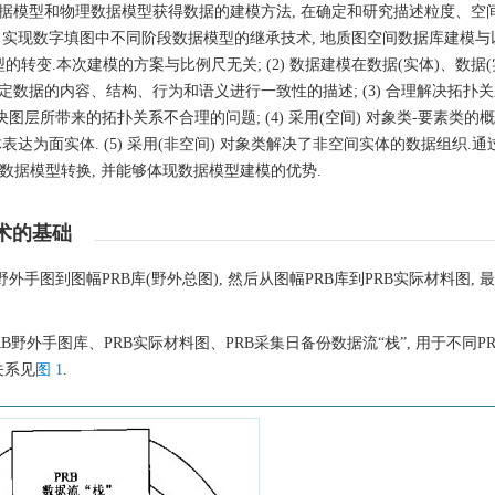
数据模型和物理数据模型获得数据的建模方法, 在确定和研究描述粒度、空
了实现数字填图中不同阶段数据模型的继承技术, 地质图空间数据库建模与
的转变.本次建模的方案与比例尺无关; (2) 数据建模在数据(实体)、数据(
定数据的内容、结构、行为和语义进行一致性的描述; (3) 合理解决拓扑
所带来的拓扑关系不合理的问题; (4) 采用(空间) 对象类-要素类的概
达为面实体. (5) 采用(非空间) 对象类解决了非空间实体的数据组织.通
GIS数据模型转换, 并能够体现数据模型建模的优势.
术的基础
外手图到图幅PRB库(野外总图), 然后从图幅PRB库到PRB实际材料图, 最
RB野外手图库、PRB实际材料图、PRB采集日备份数据流“栈”, 用于不同P
关系见
图 1
.