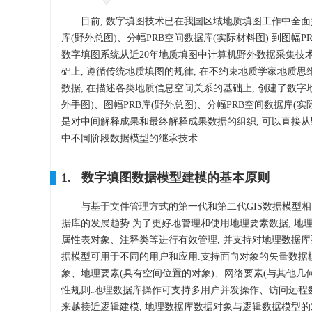
目前, 数字填图技术已在我国区域地质填图工作中全面
库(野外总图)、分幅PRB空间数据库(实际材料图) 到图幅
数字填图系统从近20年地质填图中计算机野外数据采集技
础上, 遵循传统地质填图的规律, 在不约束地质学家地质思
数据, 在描述各类地质信息空间关系的基础上, 创建了数字地质
外手图)、图幅PRB库(野外总图)、分幅PRB空间数据库(实
是对中间解释成果和最终解释成果数据的组织, 可以直接从
中不同阶段数据模型的继承技术.
1. 数字填图数据模型建模的基本原则
与基于文件管理方式的第一代和第二代GIS数据模型相比
据库的发展趋势.为了更好地管理和使用地理要素数据, 
属性表对象、注释类等进行有效管理, 并支持对地理数据
据模型可用于不同的用户和应用.支持面向对象的矢量数据模
象、地理要素(具有空间位置的对象)、网络要素(与其他几
性规则.地理数据库操作可支持多用户并发操作、访问远程数据
来越接近逻辑建模, 地理数据库数据对象与逻辑数据模型的对