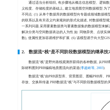
通过适当分析组织, 有步骤地从概念信息模型、逻辑
义粒度、存储粒度的基础上, 建立地质图空间数据模型.为
不同点: (1) 从单个数据库的数据模型向专题或领域数据模型
的联系以及有关语义约束规则的形式化描述, 对数据模型规
一系列问题.采用要素数据类与要素数据集的数据模型来解决图层
解决分类与空间数据表达的人为性.如: 同物异类、点状实体表
数), 使属性更加容易维护和扩展. (6) 该模型易于向大型
2. 数据流“栈”是不同阶段数据模型的继承技
数据流“栈”是野外路线观测所获得的各种数据, 从PRB野
际材料图到PRB编稿地质图流向的渠道(
李超岭等, 2003
).
数据流“栈”由PRB原型库、背景图层、图幅PRB库、P
存放、交换和传递.PRB数据流“栈”与不同阶段数据模型的