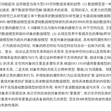
提供.这些都是当前大型GIS空间数据发展的趋势. (2) 数据模型是一
化描述, 属于数据管理的范畴.随着技术的发展、应用的深入, 在更大的范
的研究已从研究建立单个数据库的数据模型向研究建立专题或领域数据模型发展
BMS.物理数据模型是将逻辑数据模型映射到具体的DBMS所形成的数据库
种主要的建模方法: E-R建模方法与面向对象的建模方法.对于空间信息, 
数据模型和面向对象的数据模型. (4) 从现实世界中客观存在的事物(即对象
据模型称为面向对象的数据模型: 类是对象的抽象描述, 具有相同属性和
, 行为描述动态特征; 对象的静态特征与动态特征结合在一起称为封装, 
聚集、复合、组合以及空间关系和拓扑关系等.支持各种空间分析以及用简单
 子类继承超类的属性与行为.通过这种类继承可支持类的扩展; 描述对象之间
关系.非空间对象间主要是多重性关系.根据ISO 19109通用要素模型的
继承关系; 二是关联.对象常用的关联又分两种类型: 聚集(分为强聚集、弱
类继承父类的属性和行为, 并增加新的属性和行为以实现类的扩展.该特征对
要素或对象类的扩展建立具体数据库的数据模型, 使得具体数据库的内容既
利于实现基础数据模型的指导作用, 有利于多源数据的集成与共享. (5) 
对象表示客观实体.表示空间实体的对象类称为“要素类”, 表示非空间实体
一要素类中的所有要素必须具备相同的几何类型; ③支持4种类型的有效性规则
有效性规则.