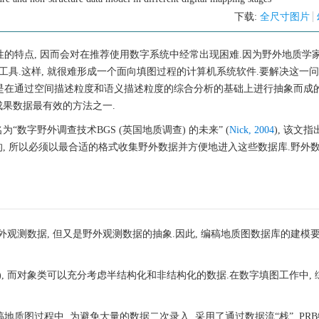
下载:
全尺寸图片
个性的特点, 因而会对在推荐使用数字系统中经常出现困难.因为野外地质学
具.这样, 就很难形成一个面向填图过程的计算机系统软件.要解决这一问题
是在通过空间描述粒度和语义描述粒度的综合分析的基础上进行抽象而成的
果数据最有效的方法之一.
为“数字野外调查技术BGS (英国地质调查) 的未来” (
Nick, 2004
), 该文
, 所以必须以最合适的格式收集野外数据并方便地进入这些数据库.野外
外观测数据, 但又是野外观测数据的抽象.因此, 编稿地质图数据库的建模
), 而对象类可以充分考虑半结构化和非结构化的数据.在数字填图工作中,
稿地质图过程中, 为避免大量的数据二次录入, 采用了通过数据流“栈”, PR