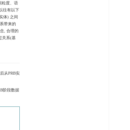
间粒度、语
以往有以下
实体) 之间
关系带来的
念, 合理的
过关系(基
后从PRB实
RB阶段数据