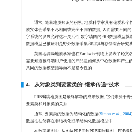
通常, 随着地质知识的积累, 地质科学家具有偏爱和
质实体会采集不尽相同或完全不同的数据, 因而需要不同的工
字系统的发展允许这种灵活性.数字填图的PRB数据模型就
数据模型已被证明是野外数据采集和组织与存储综合研究成
英国地调局地质学家也在Earthwise刊物上发表了论文名
需要知道被终端用户使用的产品是如何从中心数据库产生的
共同的数据模型指导而不是指令性的.
4. 从对象类到要素类的“继承传递”技术
PRB编稿地质图是最终解释的成果数据, 它们来源于野
要素类和对象类的关系.
通常, 要素类的数据为结构化的数据(
Simon
et al
., 2004
数据往往储存在非结构化或半结构化数据模型中.
在数字填图中, 从图幅PRB库到PRB实际料图、PRB编