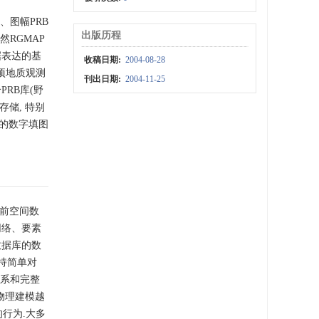
、图幅PRB
出版历程
然RGMAP
据表达的基
收稿日期:
2004-08-28
项地质观测
刊出日期:
2004-11-25
PRB库(野
存储, 特别
论的数字填图
当前空间数
网络、要素
数据库的数
持简单对
关系和完整
物理建模越
行为.大多