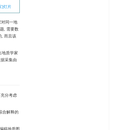
幻灯片
家对同一地
, 需要数
, 而且该
指出地质学家
数据采集由
要充分考虑
 综合解释的
B编稿地质图