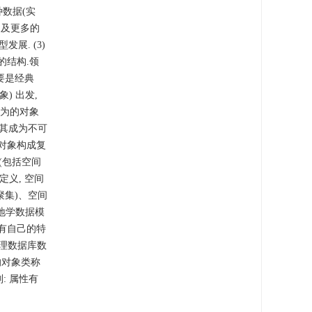
种数据(实
围及更多的
. (3)
的结构.领
主要是经典
) 出发,
行为的对象
使其成为不可
对象构成复
(包括空间
定义, 空间
聚集)、空间
地学数据模
有自己的特
地理数据库数
的对象类称
: 属性有