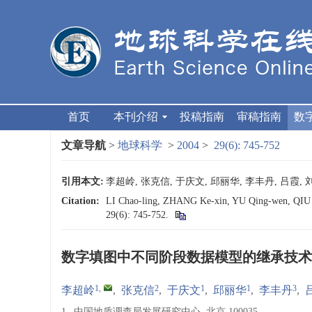
首页
本刊介绍
投稿指南
审稿指南
数
文章导航
>
地球科学
>
2004
>
29(6): 745-752
引用本文:
李超岭, 张克信, 于庆文, 邱丽华, 李丰丹, 吕霞, 刘
Citation:
LI Chao-ling, ZHANG Ke-xin, YU Qing-wen, QIU Li
29(6): 745-752.
数字填图中不同阶段数据模型的继承技术
1
,
2
1
1
3
李超岭
,
张克信
,
于庆文
,
邱丽华
,
李丰丹
,
1.
中国地质调查局发展研究中心, 北京 100035