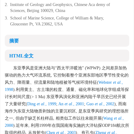
2.
Institute of Geology and Geophysics, Chinese Aca demy of
Sciences, Beijing 100029, China
3.
School of Marine Science, College of William & Mary,
Gloucester Pt, VA 23062, USA
摘要
HTML全文
东亚季风是亚洲大陆与“西太平洋暖池” (WPWP) 之间差异加热
驱动的热力大气环流系统, 它控制着整个亚洲东部地区季节性变化的
风力、降雨量、径流量和陆地植被等气候环境特征(
Webster
et al.
,
1998
).利用黄土、古土壤的粒度、通量、磁化率和地球化学组成等探
讨长时间尺度(> 1 Ma) 东亚季风演化和亚洲内陆干旱历史已经开展
了大量研究(
Ding
et al.
, 1999
;
An
et al.
, 2001
;
Guo
et al.
, 2002
), 而南
海作为东亚大陆物质剥蚀的主要沉积区, 是东亚季风研究的理想场所
之一, 但由于缺乏长柱样品, 相类似工作以往未能开展(
Wang
et al.
,
2000
).近年来, 利用1999年在我国南海实施的大洋钻探ODP184航次所
取得的样品, 从放射虫(
Chen
et al.
, 2003
)、有孔虫(
Zheng
et al.
,