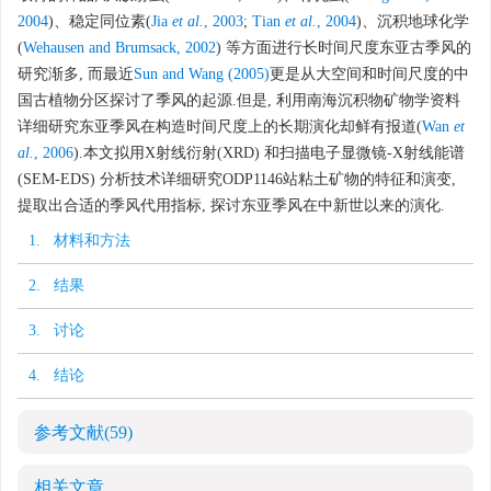
2004
)、稳定同位素(
Jia
et al.
, 2003
;
Tian
et al.
, 2004
)、沉积地球化学
(
Wehausen and Brumsack, 2002
) 等方面进行长时间尺度东亚古季风的
研究渐多, 而最近
Sun and Wang (2005)
更是从大空间和时间尺度的中
国古植物分区探讨了季风的起源.但是, 利用南海沉积物矿物学资料
详细研究东亚季风在构造时间尺度上的长期演化却鲜有报道(
Wan
et
al.
, 2006
).本文拟用X射线衍射(XRD) 和扫描电子显微镜-X射线能谱
(SEM-EDS) 分析技术详细研究ODP1146站粘土矿物的特征和演变,
提取出合适的季风代用指标, 探讨东亚季风在中新世以来的演化.
1. 材料和方法
2. 结果
3. 讨论
4. 结论
参考文献
(59)
相关文章