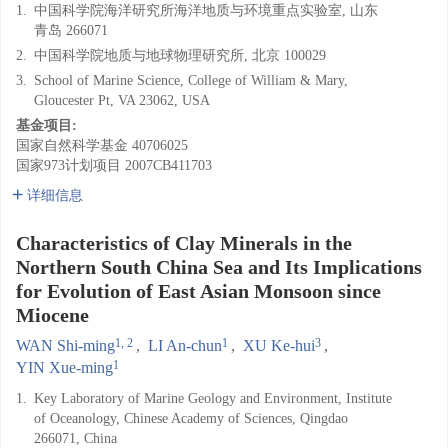
1.
中国科学院海洋研究所海洋地质与环境重点实验室, 山东
青岛 266071
2.
中国科学院地质与地球物理研究所, 北京 100029
3.
School of Marine Science, College of William & Mary,
Gloucester Pt, VA 23062, USA
基金项目:
国家自然科学基金
40706025
国家973计划项目
2007CB411703
详细信息
Characteristics of Clay Minerals in the
Northern South China Sea and Its Implications
for Evolution of East Asian Monsoon since
Miocene
1, 2
1
3
WAN Shi-ming
,
LI An-chun
,
XU Ke-hui
,
1
YIN Xue-ming
1.
Key Laboratory of Marine Geology and Environment, Institute
of Oceanology, Chinese Academy of Sciences, Qingdao
266071, China