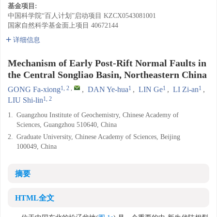
基金项目:
中国科学院“百人计划”启动项目
KZCX0543081001
国家自然科学基金面上项目
40672144
详细信息
Mechanism of Early Post-Rift Normal Faults in
the Central Songliao Basin, Northeastern China
1, 2
,
1
1
1
GONG Fa-xiong
,
DAN Ye-hua
,
LIN Ge
,
LI Zi-an
,
1, 2
LIU Shi-lin
1.
Guangzhou Institute of Geochemistry, Chinese Academy of
Sciences, Guangzhou 510640, China
2.
Graduate University, Chinese Academy of Sciences, Beijing
100049, China
摘要
HTML全文