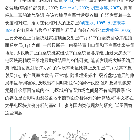
位于中国东北的松辽盆地(
图 1a
) 是一个重要的中-新生代陆相裂
谷盆地(李娟和舒良树, 2002;
Ren
et al
., 2002
;
胡望水等, 2005
), 拥有
极其丰富的油气资源.在该盆地早白垩世后裂谷期, 广泛发育着一套
长度相对短、走向变化相对大的正断层(
胡望水, 1995
;
刘德来等,
1996
).它们具有与裂谷期不同的断层走向分布特征(
龚发雄等, 2006
),
主要分布在上白垩统姚家组顶面反射层(T
) 和下白垩统登娄库组顶
1
面反射层(T
) 之间, 一般只断开上白垩统青山口组和下白垩统泉头组
3
地层, 少数断开上白垩统姚家组或下白垩统登娄库组.通过大庆太平
屯区块高精度三维地震勘探结果的构造研究, 笔者发现杨大城子油层
第Ⅲ组顶面反射层(T
y
) 的伸展率明显比其上反射层(T
) 或其下反
2-3
2
射层(T
) 的伸展率大数倍.正常地, 随着埋深减小, 裂谷盆地地层的伸
3
展率呈单调递减, 反映出不同时期拉伸的累计效应.这种反常现象究
竟是什么原因造成的?它与区域构造应力场之间是否有成因联系?它
的存在是否影响由裂谷盆地平衡剖面分析得到的计算结果?本文将在
太平屯区块实例分析的基础上, 参考国内类似现象的研究, 试图回答
这些问题.