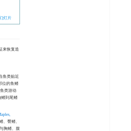
幻灯片
征来恢复造
当鱼类贴近
部位的鱼鳍
于鱼类游动
胸鳍到尾鳍
aples,
尾鳍、臀鳍、
与胸鳍、腹