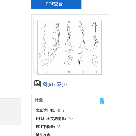
PDF查看
a
图(6)
/
表(1)
计量
文章访问数:
4142
HTML全文浏览量:
733
PDF下载量:
85
被引次数:
0