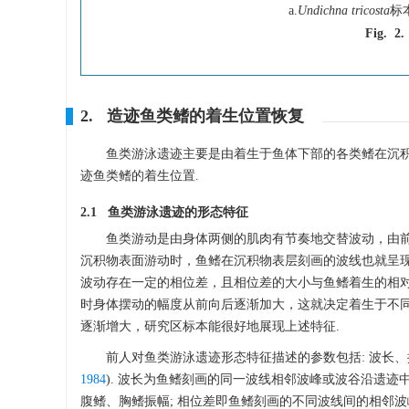
a.
Undichna
tricosta
标本
Fig. 2.
2. 造迹鱼类鳍的着生位置恢复
鱼类游泳遗迹主要是由着生于鱼体下部的各类鳍在沉
迹鱼类鳍的着生位置.
2.1 鱼类游泳遗迹的形态特征
鱼类游动是由身体两侧的肌肉有节奏地交替波动，由
沉积物表面游动时，鱼鳍在沉积物表层刻画的波线也就呈现
波动存在一定的相位差，且相位差的大小与鱼鳍着生的相对
时身体摆动的幅度从前向后逐渐加大，这就决定着生于不
逐渐增大，研究区标本能很好地展现上述特征.
前人对鱼类游泳遗迹形态特征描述的参数包括: 波长、
1984
). 波长为鱼鳍刻画的同一波线相邻波峰或波谷沿遗迹
腹鳍、胸鳍振幅; 相位差即鱼鳍刻画的不同波线间的相邻