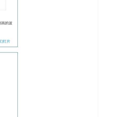
）
刻画的波
幻灯片