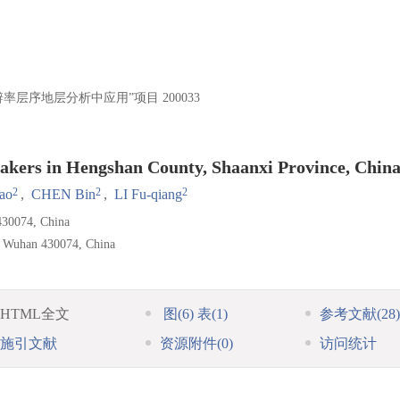
辨率层序地层分析中应用”项目
200033
Makers in Hengshan County, Shaanxi Province, Chin
2
2
2
ao
,
CHEN Bin
,
LI Fu-qiang
430074, China
s, Wuhan 430074, China
HTML全文
图
(6)
表
(1)
参考文献
(28)
施引文献
资源附件
(0)
访问统计