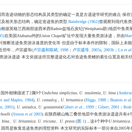
因而造迹动物的形态结构及其类型的确定一直是古遗迹学研究的难点·保存
及相关形态结构，确定造迹鱼的类型.
Bainbridge (1962)
曾观察到现代鱼类
)
根据英格兰西南部波西米西Radnie盆地石炭纪(Westphania阶)地层中鱼
05)
在美国Alabama州的Union Chapel矿址中发现大量鱼类游泳迹，并由
Mart
时推断造迹鱼类游泳速度的变化等·但是由于标本条件的限制，国际上未
近些年，卢宗盛等(
卢宗盛和陈斌, 1998
；
卢宗盛等, 2003a
,
2003b
；
Lu
et al
鱼类游泳遗迹·本文依据这些完整遗迹化石对造迹鱼类鳍的着生位置及相关
国外相继描述了2属9个
Undichna
simplicitas
,
U
.
insolentia
,
U
.
bina
(
Anderso
er and Maples, 1984
),
U
.
consulcq
，
U
.
britannica
(
Higgs, 1988
；
Buatois
et al
im, 2001
),
U
.
unisulca
,
U
.
gosiutensis
(
Gibert
et
al
., 1999
；
Gibert, 2001
；
Rodr
choelli
(
Simon
et al
2003
).在陕西横山晚三叠世地层中鱼类游泳遗迹共有4个
.
bina
、
U
.
britannica
.
U
.
tricosta
、
U
.
prava
(
图 1
)，这4个种中
U
.
britannica
因而是恢复造迹鱼类的理想资料·本文研究的实际标本一部分来自2005年