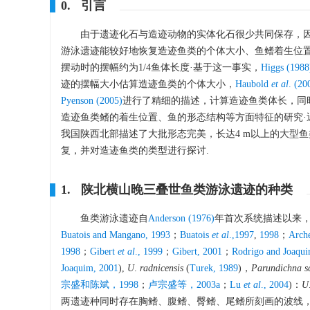
0. 引言
由于遗迹化石与造迹动物的实体化石很少共同保存，
游泳遗迹能较好地恢复造迹鱼类的个体大小、鱼鳍着生位置
摆动时的摆幅约为1/4鱼体长度·基于这一事实，
Higgs (1988
迹的摆幅大小估算造迹鱼类的个体大小，
Haubold
et al
. (20
Pyenson (2005)
进行了精细的描述，计算造迹鱼类体长，同
造迹鱼类鳍的着生位置、鱼的形态结构等方面特征的研究·
我国陕西北部描述了大批形态完美，长达4 m以上的大型
复，并对造迹鱼类的类型进行探讨.
1. 陕北横山晚三叠世鱼类游泳遗迹的种类
鱼类游泳遗迹自
Anderson (1976)
年首次系统描述以来，
Buatois and Mangano, 1993
；
Buatois
et al
.,1997
,
1998
；
Arch
1998
；
Gibert
et al
., 1999
；
Gibert, 2001
；
Rodrigo and Joaqu
Joaquim, 2001
),
U
.
radnicensis
(
Turek, 1989
)，
Parundichna
s
宗盛和陈斌，1998
；
卢宗盛等，2003a
；
Lu
et al
., 2004
)：
U
两遗迹种同时存在胸鳍、腹鳍、臀鳍、尾鳍所刻画的波线，