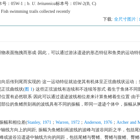
号：05W-1；b.
U
.
britannica
标本号：05W-2(B, C)
Fish swimming trails collected recently
下载:
全尺寸图片
积物表面拖拽而形成·因此，可以通过游泳遗迹的形态特征和鱼类的运动特
前向后传到尾而实现的·这一运动特征就迫使其有机体呈正弦曲线状运动；
正弦曲线状(
图 1
)·这些正弦波线有连续和不连续等形式·着生于鱼体不同
位置有必然联系·因此可以通过遗迹波线相位差来计算鱼鳍着生位置·由
同部位的鱼鳍所刻画的波线具有不同的振幅，即同一遗迹个体中，振幅从
振幅和相位差(
Stanley, 1971
；
Warren, 1972
；
Anderson, 1976
；
Archer and M
中轴线方向上的间距; 振幅为鱼鳍刻画波线的波峰与波谷间距之半，包括
波峰或波谷沿遗迹中轴线方向的间距，包括尾鳍与臀鳍、臀鳍与腹鳍、臀鳍