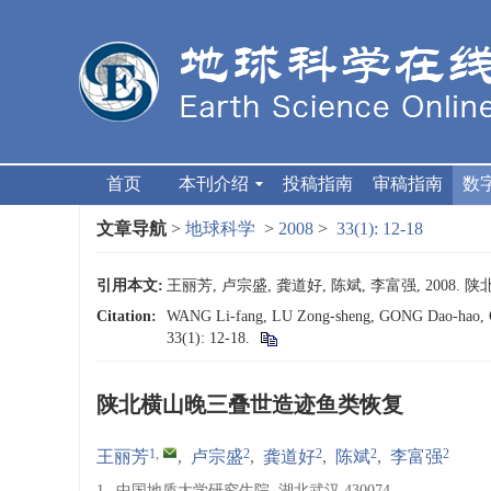
首页
本刊介绍
投稿指南
审稿指南
数
文章导航
>
地球科学
>
2008
>
33(1): 12-18
引用本文:
王丽芳, 卢宗盛, 龚道好, 陈斌, 李富强, 2008. 陕
Citation:
WANG Li-fang, LU Zong-sheng, GONG Dao-hao, CHEN
33(1): 12-18.
陕北横山晚三叠世造迹鱼类恢复
1
,
2
2
2
2
王丽芳
,
卢宗盛
,
龚道好
,
陈斌
,
李富强
1.
中国地质大学研究生院, 湖北武汉 430074