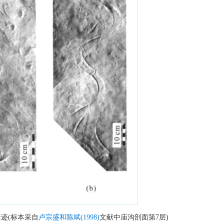
迹(标本采自
卢宗盛和陈斌(1998)
文献中庙沟剖面第7层)