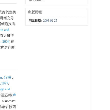
完好的鱼类
出版历程
尾鳍充分
刊出日期:
2008-02-25
类尾鳍拖拽痕
in and
能有人进行
., 2004
)在
结构进行恢
n, 1976
；
.,1997
,
igo and
遗迹种(
卢
、
U
.
tricosta
作者在陕西