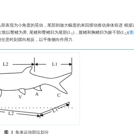
头部表现为小角度的晃动，尾部则做大幅度的来回摆动推动身体前进·根据
大致以臀鳍为界; 尾鳍和臀鳍归为尾部(L
)，腹鳍和胸鳍归为躯干部(L
)(
图
1
2
任意时刻摆向相反，以平衡侧向作用力.
图 3
鱼体运动部位划分