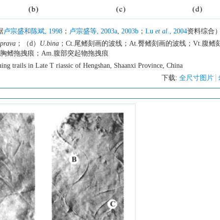
据
卢宗盛和陈斌, 1998
；
卢宗盛等, 2003a
,
2003b
；
Lu
et al
., 2004
资料综合
.prava
；（d）
U.bina
；Ct.尾鳍刻画的波线；At.臀鳍刻画的波线；Vt.腹鳍
t.胸鳍拖拽痕；Am.腹部突起物拖拽痕
ing trails in Late T riassic of Hengshan, Shaanxi Province, China
下载:
全尺寸图片