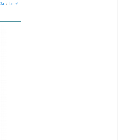
3a
；
Lu
et