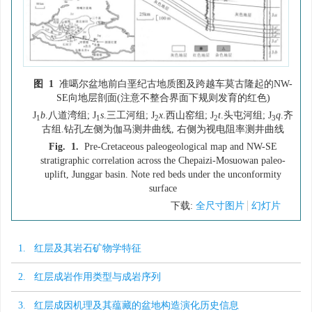
图 1
准噶尔盆地前白垩纪古地质图及跨越车莫古隆起的NW-
SE向地层剖面(注意不整合界面下规则发育的红色)
J
b
.八道湾组; J
s
.三工河组; J
x
.西山窑组; J
t
.头屯河组; J
q
.齐
1
1
2
2
3
古组.钻孔左侧为伽马测井曲线, 右侧为视电阻率测井曲线
Fig. 1.
Pre-Cretaceous paleogeological map and NW-SE
stratigraphic correlation across the Chepaizi-Mosuowan paleo-
uplift, Junggar basin. Note red beds under the unconformity
surface
下载:
全尺寸图片
幻灯片
1. 红层及其岩石矿物学特征
2. 红层成岩作用类型与成岩序列
3. 红层成因机理及其蕴藏的盆地构造演化历史信息