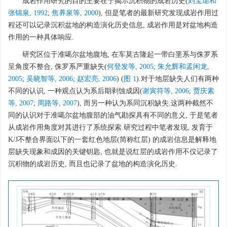
成岩作用研究的目的主要在于揭示沉积物的成岩历史(
刘宝珺和
张锦泉, 1992
;
焦养泉等, 2000
), 但是笔者的最新研究发现成岩作用过
程还可以记录沉积盆地的构造演化历史信息, 成岩作用是对盆地构造
作用的一种具体响应.
研究区位于准噶尔盆地腹地, 在车莫古隆起一带白垩系与侏罗系
呈角度不整合, 侏罗系严重缺失(
何登发等, 2005
;
朱允辉和孟闲龙,
2005
;
吴晓智等, 2006
;
赵宏亮, 2006
) (
图 1
).对于地层缺失人们有两种
不同的认识, 一种观点认为系后期剥蚀成因(
谢寅符等, 2006
;
贾庆素
等, 2007
;
周路等, 2007
), 而另一种认为系同沉积缺失.这两种截然不
同的认识对于准噶尔盆地腹部的油气勘探具有不同的意义, 于是笔者
从成岩作用角度对其进行了系统探索.研究过程中笔者发现, 发育于
K/J不整合界面以下的一套红色地层(简称红层) 的成岩信息是解释地
层缺失现象和成因的关键钥匙, 也就是说红层的成岩作用不仅记录了
沉积物的成岩历史, 而且也记录了盆地的构造演化历史.