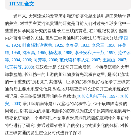
HTML全文
近年来, 大河流域的发育历史和沉积演化越来越引起国际地学界
的关注, 对世界主要河流贯通的研究是目前人们对过去全球变化中一
些重要科学问题研究的基础.长江三峡的贯通, 在20世纪初就引起国
内外著名学者的关注, 但对三峡贯通时间的看法却有很大分歧(
李四
光, 1924
;
叶良辅和谢家荣, 1925
;
李春昱, 1933
;
李承三, 1956
;
任美
锷, 1958
;
沈玉昌, 1965
;
杨达源, 1988
;
李长安和张玉芬, 1997
;
范代读
等, 2004
,
2006
;
向芳等, 2006
;
范代读和李从先, 2007
;
王昆山, 2007
;
张玉芬等, 2008
).江汉盆地是长江切开三峡后第一个接受沉积的大型
卸载盆地, 长江携带的上游的川江物质首先沉积在这里, 是长江流域
的一个重要的“沉积汇”, 其连续、巨厚的沉积体很好地记录了三峡贯
通前后主要水系变化信息.对盆地环境变迁和长江切开三峡系统的沉
积记录, 是三峡贯通最理想的信息载体(
李长安和张玉芬, 1997
;
李长
安, 2003
).潜江凹陷南缘是江汉盆地的沉积中心, 位于该凹陷南缘的
周老孔, 以其巨大的厚度和连续的沉积成为江汉平原第四纪地质与环
境变化研究的一个典型孔.本文重点对周老孔第四纪沉积物的重矿物
特征进行了研究, 并通过重矿物组合的变化与物源变化的分析, 对长
江三峡贯通的发生层位及时代进行了探讨.