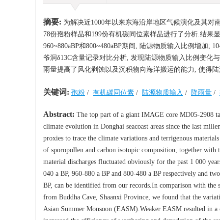
摘要:
为解决近1000年以来东海沿岸地区气候演化及其对南冲绳
78份孢粉样品和199份有机碳同位素样品进行了分析.结果显示,
960~880aBP和800~480aBP期间, 陆源物质输入比例增加
爷洞δ13C含量记录对比分析, 发现陆源物质输入比例变化
雨量提高了风化剥蚀以及沉积物向海洋搬运的能力, 使得陆
关键词:
孢粉
/
有机碳同位素
/
陆源物质输入
/
降雨量
/
Abstract:
The top part of a giant IMAGE core MD05-2908 tak
climate evolution in Donghai seacoast areas since the last mil
proxies to trace the climate variations and terrigenous mater
of sporopollen and carbon isotopic composition, together with
material discharges fluctuated obviously for the past 1 000 yea
040 a BP, 960-880 a BP and 800-480 a BP respectively and two 
BP, can be identified from our records.In comparison with the
from Buddha Cave, Shaanxi Province, we found that the variation
Asian Summer Monsoon (EASM).Weaker EASM resulted in a conv