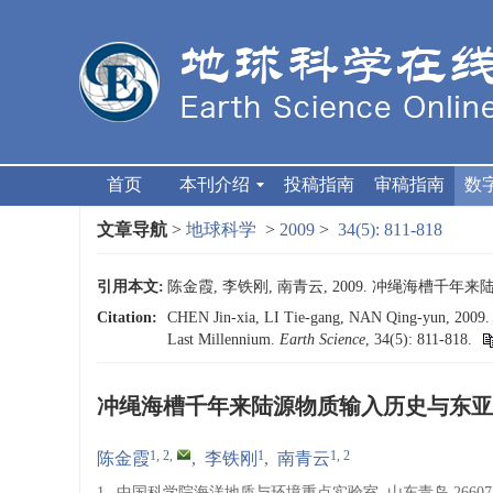
首页
本刊介绍
投稿指南
审稿指南
数
文章导航
>
地球科学
>
2009
>
34(5): 811-818
引用本文:
陈金霞, 李铁刚, 南青云, 2009. 冲绳海槽千年来陆
Citation:
CHEN Jin-xia, LI Tie-gang, NAN Qing-yun, 2009. Va
Last Millennium.
Earth Science
, 34(5): 811-818.
冲绳海槽千年来陆源物质输入历史与东亚
1, 2
,
1
1, 2
陈金霞
,
李铁刚
,
南青云
1.
中国科学院海洋地质与环境重点实验室, 山东青岛 26607