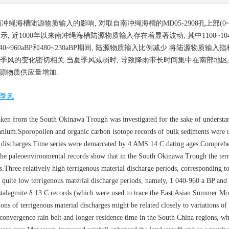
海槽陆源物质输入的影响, 对取自南冲绳海槽的MD05-2908孔上部(0~81
 近1000年以来南冲绳海槽陆源物质输入存在着显著波动, 其中1100~104
; 1040~960aBP和480~230aBP期间, 陆源物质输入比例减少.将陆源物质输
与季风的变化密切相关.当夏季风减弱时, 导致降雨带长时间集中在南部地区,
源物质供应量增加.
季风
en from the South Okinawa Trough was investigated for the sake of understa
lennium.Sporopollen and organic carbon isotope records of bulk sediments were 
ials discharges.Time series were demarcated by 4 AMS 14 C dating ages.Comprehe
 the paleoenvironmental records show that in the South Okinawa Trough the ter
rs.Three relatively high terrigenous material discharge periods, corresponding t
quite low terrigenous material discharge periods, namely, 1 040-960 a BP and
 stalagmite δ 13 C records (which were used to trace the East Asian Summer M
s of terrigenous material discharges might be related closely to variations of 
ergence rain belt and longer residence time in the South China regions, wh