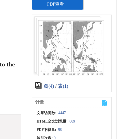
PDF查看
to the
图(4)
/
表(1)
计量
文章访问数:
4447
HTML全文浏览量:
809
PDF下载量:
98
被引次数:
0