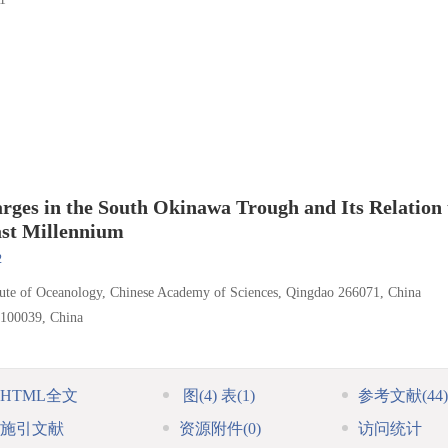
arges in the South Okinawa Trough and Its Relation 
ast Millennium
2
ute of Oceanology, Chinese Academy of Sciences, Qingdao 266071, China
 100039, China
HTML全文
图
(4)
表
(1)
参考文献
(44)
施引文献
资源附件
(0)
访问统计