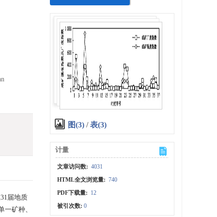
an
图(3)
/
表(3)
计量
文章访问数:
4031
HTML全文浏览量:
740
PDF下载量:
12
31届地质
被引次数:
0
、单一矿种、