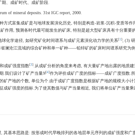
矿期、成矿时代、成矿阶段.
rum of mineral deposits. 31st IGC report, 2000.
种方式富集成矿是与地球发展演化历史, 特别是构造-岩浆-沉积-变质等作
矿作用, 预测各时代最可能发生的矿床, 特别是超大型矿床具有十分重要的
[
1
]
(2) 地球化学途径, 如研究矿化时间谱系与成矿元素演化动力学的关系
; (3
云南省澜沧江流域的综合矿种和单一矿种——铅锌矿的矿床时间谱系研究为例
[
3
]
数和成矿强度指数
.从成矿分析的角度来考虑, 有大量矿产地出露的地质
[
4
]
期.我们设计了矿产当量
N
作为评价成矿广度的指标——成矿广度指数.
的矿产地的个数, 单位为个.由于成矿广度指数是根据矿产地的规模大小计算
征成矿强度的指标.为了使其数值与矿产当量相近, 我们将单位矿产当量乘以1
, 其基本思路是: 按形成时代早晚排列的各地层单元序列的成矿强度和广