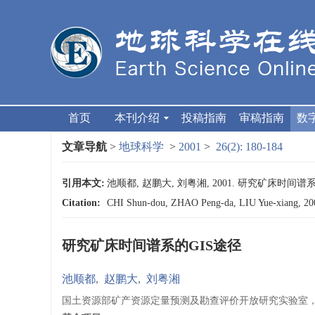
首页
本刊介绍
投稿指南
审稿指南
数
文章导航
>
地球科学
>
2001
>
26(2): 180-184
引用本文:
池顺都, 赵鹏大, 刘粤湘, 2001. 研究矿床时间谱系的GI
Citation:
CHI Shun-dou, ZHAO Peng-da, LIU Yue-xian
研究矿床时间谱系的GIS途径
池顺都
,
赵鹏大
,
刘粤湘
国土资源部矿产资源定量预测及勘查评价开放研究实验室，武汉