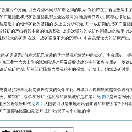
成矿强度两个方面, 并要考虑不同成矿期之间的联系.例如产在古新世堑沟中
矿广度指数和成矿强度指数都是全区最高的.地质研究表明, 赋存在该层位
盐建造中的铅锌矿化为基础的.从上面分析可知, 后一成矿期的成矿广度指
锌矿的产出有其丰富的物质基础, 是多次强烈的成矿作用叠加的结果.此外
规模较大的矿床.在这一成矿强度不大的沉积中, 本身虽无较大的矿床产出,
的矿床谱系: 前寒武纪已变质的优地槽沉积建造中的铁矿、多金属矿、锡
; 中晚三叠世含火山岩的浅海陆源碎屑及碳酸盐建造中的银多金属矿、菱铁
铁矿成矿时期; 新第三纪陆相含煤沉积中的褐煤、硅藻土、烟煤成矿时期.
有与喜马拉雅早期花岗斑岩有关的铜钼矿化, 与华力西晚期铁质超镁铁岩有
石、磷钇矿、钛铁矿砂矿, 这种砂矿富集成矿是在第四纪.
图 2
是云南澜沧
相应的岩浆岩时代见
表 2
.从图表可以清晰地看出岩浆岩矿床谱系有2个时期
矿广度都远比燕山期强烈.图中出现了两个明显的峰.