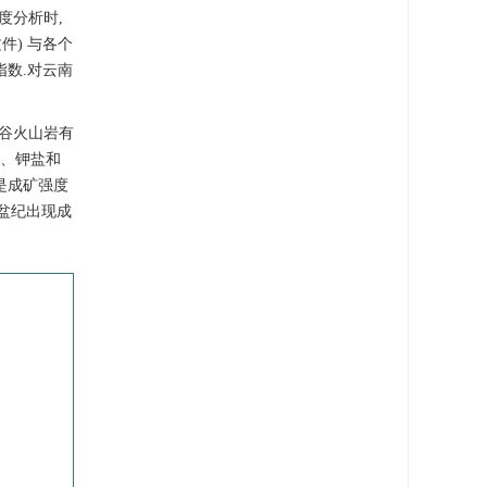
度分析时,
件) 与各个
指数.对云南
裂谷火山岩有
盐、钾盐和
是成矿强度
泥盆纪出现成