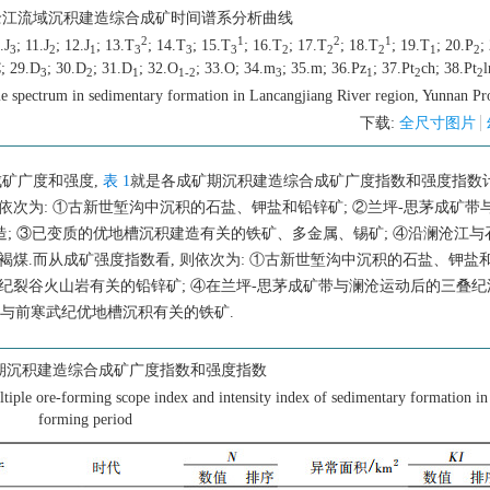
沧江流域沉积建造综合成矿时间谱系分析曲线
2
1
2
1
.J
; 11.J
; 12.J
; 13.T
; 14.T
; 15.T
; 16.T
; 17.T
; 18.T
; 19.T
; 20.P
;
3
2
1
3
3
3
2
2
2
1
2
C; 29.D
; 30.D
; 31.D
; 32.O
; 33.O; 34.m
; 35.m; 36.Pz
; 37.Pt
ch; 38.Pt
l
3
2
1
1-2
3
1
2
2
me spectrum in sedimentary formation in Lancangjiang River region, Yunnan Pr
下载:
全尺寸图片
成矿广度和强度,
表 1
就是各成矿期沉积建造综合成矿广度指数和强度指数计
依次为: ①古新世堑沟中沉积的石盐、钾盐和铅锌矿; ②兰坪-思茅成矿带
建造; ③已变质的优地槽沉积建造有关的铁矿、多金属、锡矿; ④沿澜沧江
煤.而从成矿强度指数看, 则依次为: ①古新世堑沟中沉积的石盐、钾盐和
纪裂谷火山岩有关的铅锌矿; ④在兰坪-思茅成矿带与澜沧运动后的三叠
带, 与前寒武纪优地槽沉积有关的铁矿.
期沉积建造综合成矿广度指数和强度指数
ltiple ore-forming scope index and intensity index of sedimentary formation in
forming period