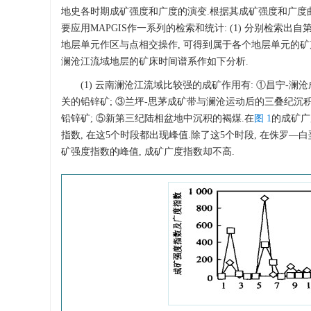
地史各时期成矿强度和广度的演变.根据其成矿强度和广度
要应用MAPGIS作一系列的检索和统计: (1) 分别检索出自
地层单元作区与点相交操作, 可得到属于各个地层单元的矿产
澜沧江流域地层的矿床时间谱系作如下分析.
(1) 云南澜沧江流域比较强的成矿作用有: ①昌宁-
关的铅锌矿; ③兰坪-思茅成矿带与澜沧运动后的三叠纪沉积
铅锌矿; ⑤新第三纪陆相盆地中沉积的褐煤.在
图 1
的成矿广
指数, 在这5个时段都出现峰值.除了这5个时段, 在侏罗—
矿强度指数的峰值, 成矿广度指数却不高.