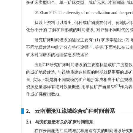
多矿床类型组合、单一矿床类型、成矿元素; 时间间隔: 成
① Zhao P D. The diversity of mineralization and the spect
从以上资料可以看出, 何种成矿物质在何时、何地以何
化分不开的.了解矿床形成的时间谱系, 对评价不同时代的成
研究矿床时间谱系的途径主要有: (1) 矿床学途径; 
[
2
]
不同地质建造中统计分布特征途径
, 等等.下面将以在
矿床时间谱系的地理信息系统途径.
应用GIS研究矿床时间谱系的主要指标是成矿广度指
的成矿地质建造, 与该地质建造相应的时期就是重要的成矿
量, 实际上就是将不同规模的矿产地折算成相当于矿点规模
[
4
]
资源总量那样有绝对数量概念.用单位矿产当量
KN
作为表
作成矿强度指数
KI
.
2. 云南澜沧江流域综合矿种时间谱系
2.1 与沉积建造有关的矿床时间谱系
在作云南澜沧江流域与沉积建造有关的时间谱系研究时