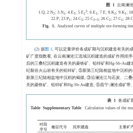
图 1
云南澜
3
1.Q; 2.N
; 3.N
; 4.E
; 5.E
; 6.E
; 7.E; 8.K
; 9.K
; 10
2
1
3
2
1
2
1
22.P; 23.P
; 24.C
; 25.C
; 26.C
; 27.C
; 28.
1
3
2+3
2
1
Fig. 1.
Analyzed curves of multiple ore-forming ti
(2) 据
图 1
, 可以定量评价各成矿期与沉积建造有关的
矿广度指数看, 在云南澜沧江流域沉积建造的成矿作用排序
后的三叠纪沉积建造有关的菱铁矿、铅锌矿和Hg-Sb-Au
纪裂谷火山岩有关的铅锌矿; ⑤新第三纪陆相盆地中沉积的褐
新第三纪陆相盆地中沉积的褐煤; ③沿澜沧江与石炭、二叠
关的菱铁矿、铅锌矿和Hg-Sb-Au建造; ⑤昌宁-澜沧成矿
表 1
各成矿
Table Supplementary Table
Calculation values of the mu