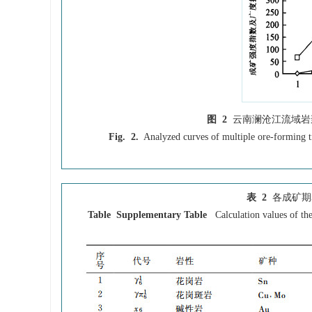
图 2
云南澜沧江流域岩
Fig. 2.
Analyzed curves of multiple ore-forming 
表 2
各成矿期
Table Supplementary Table
Calculation values of th