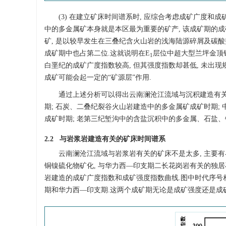
(3) 在建立矿床时间谱系时, 应综合考虑成矿广度和
中的多金属矿本身就是本区最为重要的矿产, 该成矿期的成
矿, 是以较早发生在三叠纪含火山岩的浅海陆源碎屑及碳酸
成矿期中也占第二位.这就说明在E
层位中超大型兰坪金顶铅
1
白垩纪的成矿广度指数较高, 但其强度指数却甚低, 未出现
成矿可能会起一定的“矿源层”作用.
通过上述分析可以得出云南澜沧江流域与沉积建造有关
期; 石炭、二叠纪裂谷火山岩建造中的多金属矿成矿时期
成矿时期; 老第三纪堑沟中的含盐沉积中的多金属、石盐、
2.2 与岩浆岩建造有关的矿床时间谱系
云南澜沧江流域与岩浆岩有关的矿床不是太多, 主要
铜镍硫化物矿化, 与华力西—印支期二长花岗岩有关的独居
岩建造的成矿广度指数和成矿强度指数曲线.图中时代序号
期和华力西—印支期.这两个成矿期无论是成矿强度还是成