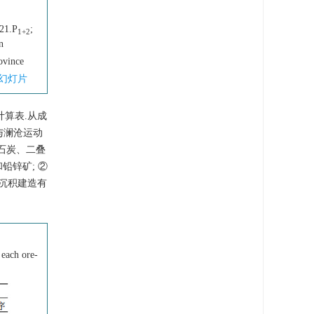
 21.P
;
1+2
n
ovince
幻灯片
算表.从成
与澜沧运动
与石炭、二叠
铅锌矿; ②
纪沉积建造有
 each ore-