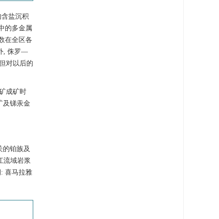
的含盐沉积
中的多金属
数在全区各
, 侏罗—
 但对以后的
矿成矿时
矿及锑汞金
关的铂族及
江流域岩浆
: 喜马拉雅