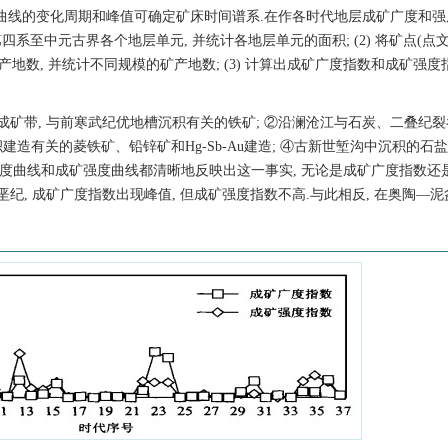
曲线的变化周期和峰值可确定矿床时间谱系.在作各时代地层成矿广度和强
第四系至中元古界各个地层单元, 并统计各地层单元的面积; (2) 将矿点(点文
地数, 并统计不同规模的矿产地数; (3) 计算出成矿广度指数和成矿强度
澜沧成矿带, 与前寒武纪优地槽沉积有关的铁矿; ②沿澜沧江与石炭、二叠纪
建造有关的菱铁矿、铅锌矿和Hg-Sb-Au建造; ④古新世堑沟中沉积的石
度曲线和成矿强度曲线都清晰地反映出这一事实, 无论是成矿广度指数还
白垩纪, 成矿广度指数出现峰值, 但成矿强度指数不高.与此相反, 在奥陶—