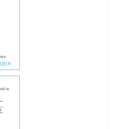
ince
幻灯片
iod in