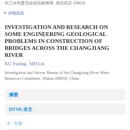
长江水利委员会综合勘测局, 湖北武汉 430010
详细信息
INVESTIGATION AND RESEARCH ON
SOME ENGINEERING GEOLOGICAL
PROBLEMS IN CONSTRUCTION OF
BRIDGES ACROSS THE CHANGJIANG
RIVER
XU Fuxing
,
SHI Lin
Investigation and Survey Bureau of the Changjiang River Water
Resources Committee, Wuhan 430010, China
摘要
HTML全文
0. 引言