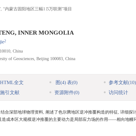
, “内蒙古固阳地区三幅1∶5万联测”项目
TENG, INNER MONGOLIA
2
ie
010010, China
rsity of Geosciences, Beijing 100083, China
HTML全文
图
(4)
表
(0)
参考文献
(10)
施引文献
资源附件
(0)
访问统计
 结合深部地球物理资料, 阐述了色尔腾地区逆冲推覆构造的特征, 详细探
, 且造成本区大规模逆冲推覆的主要动力是局部应力场的作用——相向地幔