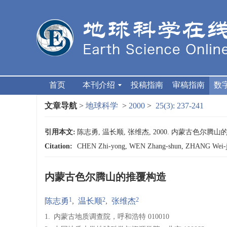
首页
本刊介绍
投稿指南
审稿指南
数
文章导航
>
地球科学
>
2000
>
25(3): 237-241
引用本文:
陈志勇, 温长顺, 张维杰, 2000. 内蒙古色尔腾山的推覆
Citation:
CHEN Zhi-yong, WEN Zhang-shun, ZHANG We
内蒙古色尔腾山的推覆构造
1
2
2
陈志勇
,
温长顺
,
张维杰
1.
内蒙古地质调查院，呼和浩特 010010