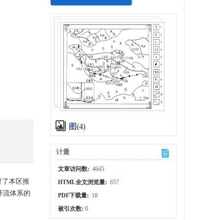
图(4)
计量
文章访问数:
4645
讨了本区推
HTML全文浏览量:
657
环流体系的
PDF下载量:
18
被引次数:
0