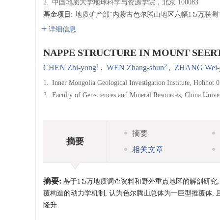
2.
中国地质大学地球科学与资源学院，北京 100083
基金项目:
地质矿产部“内蒙古色尔腾山地区六幅1∶5万联测”
详细信息
NAPPE STRUCTURE IN MOUNT SEER
1
2
CHEN Zhi-yong
,
WEN Zhang-shun
,
ZHANG Wei-j
1.
Inner Mongolia Geological Investigation Institute, Hohhot 
2.
Faculty of Geosciences and Mineral Resources, China Unive
摘要
摘要
相关文章
摘要:
基于1∶5万地质调查资料和野外重点地区的解剖研究,
覆构造的动力学机制, 认为色尔腾山总体为一巨型推覆体
隆升.