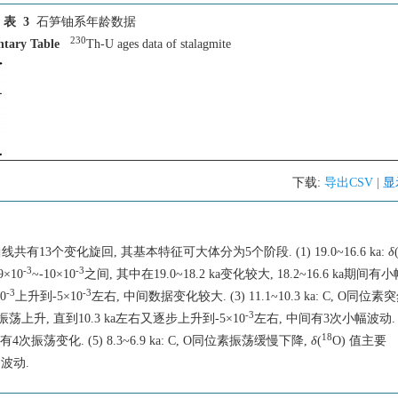
表 3
石笋铀系年龄数据
230
ntary Table
Th-U ages data of stalagmite
下载:
导出CSV
| 
有13个变化旋回, 其基本特征可大体分为5个阶段. (1) 19.0~16.6 ka:
δ
-3
-3
9×10
~-10×10
之间, 其中在19.0~18.2 ka变化较大, 18.2~16.6 ka期间有小
-3
-3
0
上升到-5×10
左右, 中间数据变化较大. (3) 11.1~10.3 ka: C, O同位
-3
荡上升, 直到10.3 ka左右又逐步上升到-5×10
左右, 中间有3次小幅波动. (
18
有4次振荡变化. (5) 8.3~6.9 ka: C, O同位素振荡缓慢下降,
δ
(
O) 值主要
波动.