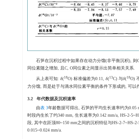
石笋在沉积过程中如果存在动力分馏(非平衡沉积), 则
同位素随之增加, 且C, O同位素之间显示出简单相关关系.
18
13
18
从上表可知:
δ
(
O) 标准偏差为0.11,
δ
(
C) 与
δ
(
O)
力分馏, 而是处于与滴水同位素平衡的条件下形成的, 可以
3.2 年代数据及沉积速率
由
表 3
年龄数据可得出, 石笋的平均生长速率约为0.05 mm/
时段内生长了约340 mm, 生长速率为0.142 mm/a, HS-2-5~HS-
段, 其中在距顶80~150 mm之间的沉积特征与HS-2-7~HS
0.015~0.024 mm/a.