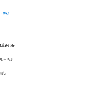
显示表格
很重要的要
过现今滴水
别统计