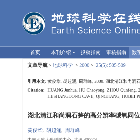
首页
本刊介绍
投稿指南
审稿指南
数
文章导航
>
地球科学
>
2000
>
25(5): 505-509
引用本文:
黄俊华, 胡超涌, 周群峰, 2000. 湖北清江和尚洞石
Citation:
HUANG Junhua, HU Chaoyong, ZHOU Qunfe
HESHANGDONG CAVE, QINGJIANG, HUBEI 
湖北清江和尚洞石笋的高分辨率碳氧同位
黄俊华
,
胡超涌
,
周群峰
中国地质大学测试中心, 武汉 430074