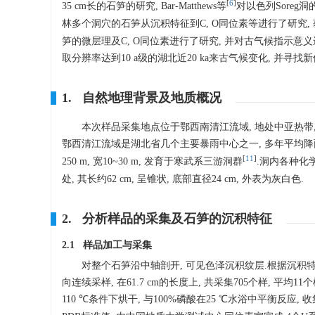
[
6
]
35 cm长的石笋的研究, Bar-Matthews等
对以色列Sore
林多个洞穴的石笋从沉积特征到C, O同位素等进行了研究, 获
笋的微层理及C, O同位素进行了研究, 并对古气候指示意
取分辨率达到10 a级的湖北近20 ka来古气候变化, 并寻
1. 自然地理背景及地质概况
本次样品采集地点位于鄂西南清江流域, 地处中亚热带, 
鄂西清江流域是湖北省几个主要暴雨中心之一, 多年平均降雨量
[
11
]
250 m, 宽10~30 m, 发育于寒武系三游洞群
.洞内各种化
处, 其长约62 cm, 呈锥状, 底部直径24 cm, 外表为灰白色.
2. 分析样品的采集及石笋的沉积特征
2.1 样品加工与采集
对整个石笋沿中轴剖开, 可见色泽沉积纹层.根据沉积特征
向连续采样, 在61.7 cm的长度上, 共采集705个样, 平均11
110 ℃条件下烘干, 与100%磷酸在25 ℃水浴中平衡反应, 收