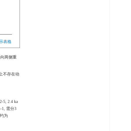
显示表格
心向两侧重
本上不存在动
 2.4 ka
-1, 需分3
率约为