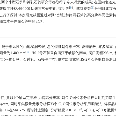
g洞的两个小型石笋和钟乳石的研究等都取得了令人满意的成果; 在国内袁道
[
8
]
[
9
]
得了桂林地区200 ka来古气候变化, 谭明等
、李红春等
分别对北京
义进行了探讨.本次研究试图通过对湖北清江和尚洞石笋的高分辨率同位素特
找新仙女木事件在石笋中的记录.
属于季风性的山地湿润气候, 总的特征是冬季严寒, 夏季酷热, 雾多湿重, 
[
10
]
为1 400 mm
.HS-2号石笋采自清江半峡段的南岸, 洞口高程205 m,
学沉积物石笋、石钟乳、石幔等广布, 供本次研究的HS-2号石笋取自距洞口约
, 共取4个铀系定年样.为提高分辨率, 对C, O同位素分析样采用刻刀沿
个样/cm, 同时采集微量元素分析样33个.C, O同位素分析采用磷酸法, 将样品10~
-3
13
18
集CO
在MAT-251质谱计上测定, 分析精度 < 0.1×10
,
δ
(
C),
δ
(
O) 数
2