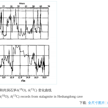
18
13
和尚洞石笋
δ
(
O),
δ
(
C) 变化曲线
18
13
δ
(
O),
δ
(
C) records from stalagmite in Heshangdong cave
下载:
全尺寸图片