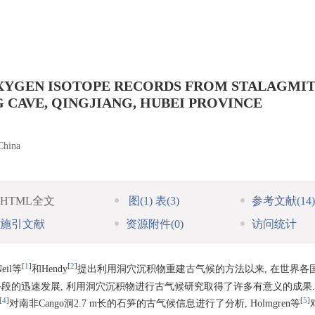
XYGEN ISOTOPE RECORDS FROM STALAGMIT
CAVE, QINGJIANG, HUBEI PROVINCE
China
HTML全文
图
(1)
表
(3)
参考文献
(14)
施引文献
资源附件
(0)
访问统计
[
1
]
[
2
]
il等
和Hendy
提出利用洞穴沉积物重建古气候的方法以来, 在世界各
段的迅速发展, 利用洞穴沉积物进行古气候研究取得了许多有意义的成果.如D
[
4
]
[
5
]
对南非Cango洞2.7 m长的石笋的古气候信息进行了分析, Holmgren等