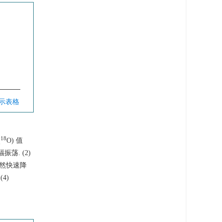
显示表格
18
(
O) 值
幅振荡. (2)
素突然快速降
4)