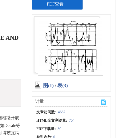
PDF查看
E AND
图(1)
/
表(3)
计量
文章访问数:
4667
国相继开展
HTML全文浏览量:
754
orale等
PDF下载量:
30
对博茨瓦纳
被引次数:
0