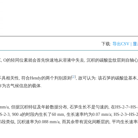
下载:
导出CSV
| 
C, O的轻同位素就会首先快速地从溶液中失去, 沉积的碳酸盐纹层则自轴
[
2
]
 不具相关性, 符合Hendy的两个判别原则
, 故可认为: 该石笋的碳酸盐基
作为古气候信息的载体.
a, 但据沉积特征及年龄数据分布, 石笋生长不是匀速的, 在HS-2-7~HS-2-5,
2-3, 900 a的时段内生长了60 mm, 生长速率约为0.07 mm/a; HS-2-3~HS-2
-2-5段类似, 沉积速率为0.088 mm/a, 而其余带有泥化间断层的, 平均生长速