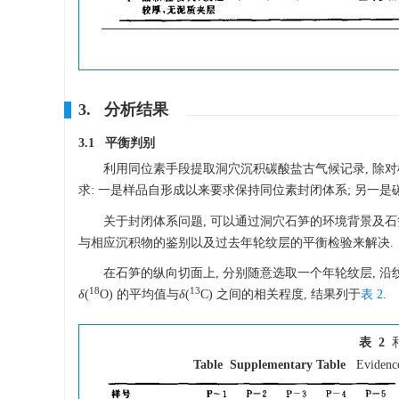
3. 分析结果
3.1 平衡判别
利用同位素手段提取洞穴沉积碳酸盐古气候记录, 除对
求: 一是样品自形成以来要求保持同位素封闭体系; 另一
关于封闭体系问题, 可以通过洞穴石笋的环境背景及石
与相应沉积物的鉴别以及过去年轮纹层的平衡检验来解决.
在石笋的纵向切面上, 分别随意选取一个年轮纹层, 沿
18
13
δ
(
O) 的平均值与
δ
(
C) 之间的相关程度, 结果列于
表 2
.
表 2
Table Supplementary Table
Evidence