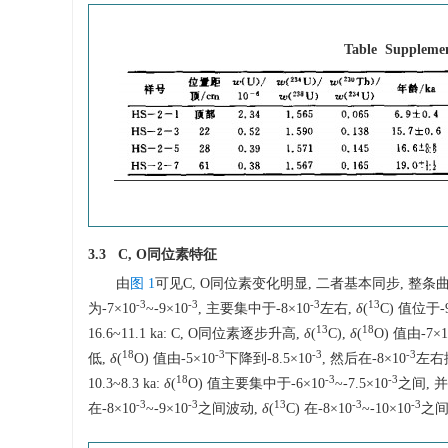
Table Suppleme
3.3 C, O同位素特征
由
图 1
可见C, O同位素变化明显, 二者基本同步, 整条曲线共
-3
-3
-3
13
为-7×10
~-9×10
, 主要集中于-8×10
左右,
δ
(
C) 值位于-
13
18
16.6~11.1 ka: C, O同位素逐步升高,
δ
(
C),
δ
(
O) 值由-7×1
18
-3
-3
-3
低,
δ
(
O) 值由-5×10
下降到-8.5×10
, 然后在-8×10
左右振
18
-3
-3
10.3~8.3 ka:
δ
(
O) 值主要集中于-6×10
~-7.5×10
之间, 并
-3
-3
13
-3
-3
在-8×10
~-9×10
之间波动,
δ
(
C) 在-8×10
~-10×10
之间