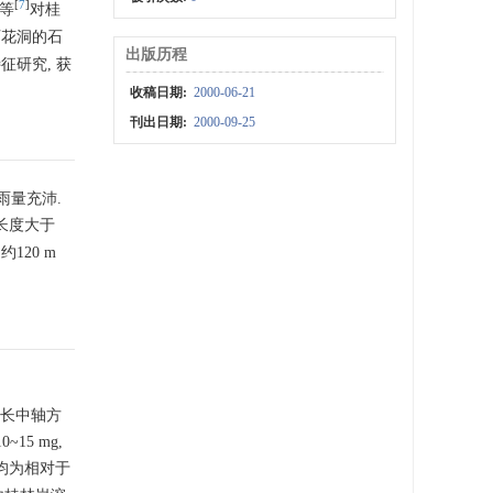
[
7
]
先等
对桂
石花洞的石
出版历程
征研究, 获
收稿日期:
2000-06-21
刊出日期:
2000-09-25
雨量充沛.
 长度大于
120 m
生长中轴方
15 mg,
据均为相对于