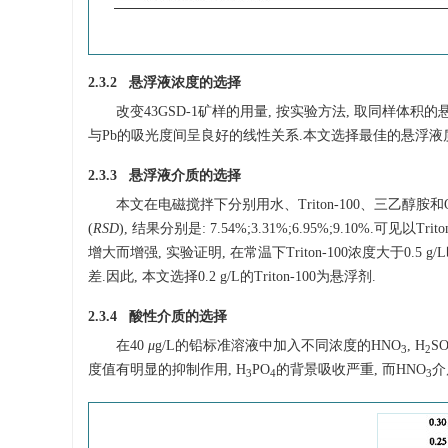
2.3.2 悬浮液浓度的选择
改变43GSD-1矿样的用量, 按实验方法, 取同样体积的悬
与Pb的吸光度间呈良好的线性关系.本文选择最佳的悬浮液质量浓
2.3.3 悬浮液介质的选择
本文在电磁搅拌下分别用水、Triton-100、三乙醇
(
RSD
), 结果分别是: 7.54%;3.31%;6.95%;9.10
增大而增强, 实验证明, 在常温下Triton-100浓度大于0.5 
差.因此, 本文选择0.2 g/L的Triton-100为悬浮剂.
2.3.4 酸性介质的选择
在40
μ
g/L的铅标准溶液中加入不同浓度的HNO
, H
S
3
2
度值有明显的抑制作用, H
PO
的背景吸收严重, 而HNO
介
3
4
3