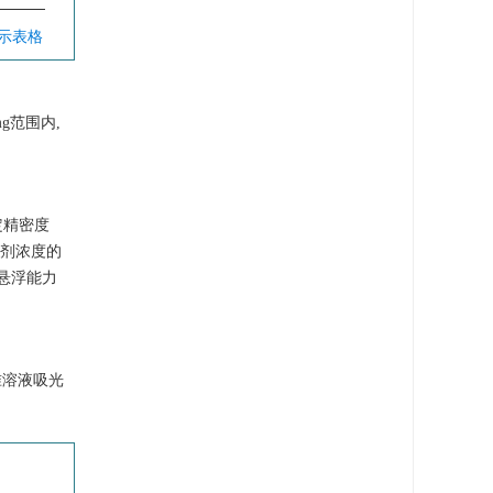
显示表格
mg范围内,
定精密度
悬浮剂浓度的
, 悬浮能力
准溶液吸光