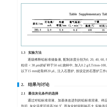
Table Supplementary Ta
1.3 实验方法
逐级稀释铅标准储备液, 配制浓度分别为0, 20, 40, 60, 80
粒径 < 38
μ
m的矿样于50 mL烧杯中, 加入0.2 g/LTriton-100, 3
以下15 mm处取样20
μ
L, 注入石墨炉, 按设定的石墨炉工
2. 结果与讨论
2.1 最佳灰化条件的选择
通过对铅标准溶液、加基体改进剂的铅标准溶液、样品
剂后, 灰化温度可提高200 ℃, 而灰化时间影响不大.实验选定最