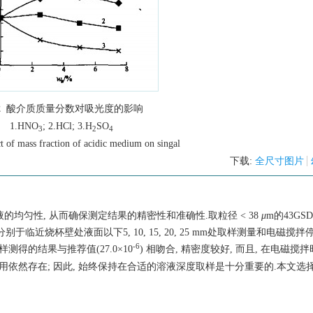
2
酸介质质量分数对吸光度的影响
1.HNO
; 2.HCl; 3.H
SO
3
2
4
t of mass fraction of acidic medium on singal
下载:
全尺寸图片
的均匀性, 从而确保测定结果的精密性和准确性.取粒径 < 38
μ
m的43GSD
于临近烧杯壁处液面以下5, 10, 15, 20, 25 mm处取样测量和电磁搅拌停
-6
样测得的结果与推荐值(27.0×10
) 相吻合, 精密度较好, 而且, 在电磁搅
用依然存在; 因此, 始终保持在合适的溶液深度取样是十分重要的.本文选