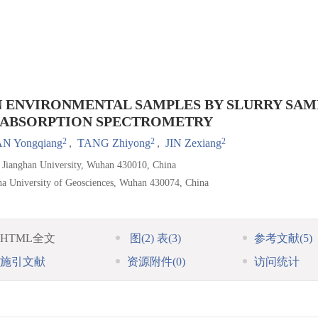
N ENVIRONMENTAL SAMPLES BY SLURRY SAM
 ABSORPTION SPECTROMETRY
2
2
2
AN Yongqiang
,
TANG Zhiyong
,
JIN Zexiang
, Jianghan University, Wuhan 430010, China
na University of Geosciences, Wuhan 430074, China
HTML全文
图
(2)
表
(3)
参考文献
(5)
施引文献
资源附件
(0)
访问统计