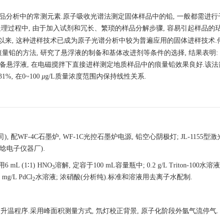
品分析中的常测元素.原子吸收光谱法测定固体样品中的铅, 一般都需进行
处理过程中, 由于加入试剂和冗长、繁琐的样品分解步骤, 容易引起样品的
以来, 这种进样技术已成为原子光谱分析中较为普遍应用的固体进样技术.
方法, 研究了悬浮液的制备和基体改进剂等条件的选择, 结果表明: 以0.
备悬浮液, 在电磁搅拌下直接进样测定地质样品中的痕量铅效果良好.该法
%, 在0~100
μ
g/L质量浓度范围内保持线性关系.
 配WF-4C石墨炉, WF-1C光控石墨炉电源, 铅空心阴极灯; JL-1155型
埝电子仪器厂).
 mL (1∶1) HNO
溶解, 定容于100 mL容量瓶中; 0.2 g/L Triton-100水溶液;
3
mg/L PdCl
水溶液; 浓硝酸(分析纯).标准和溶液用去离子水配制.
2
温程序.采用峰面积测量方式, 氘灯校正背景, 原子化阶段外氩气流停气.