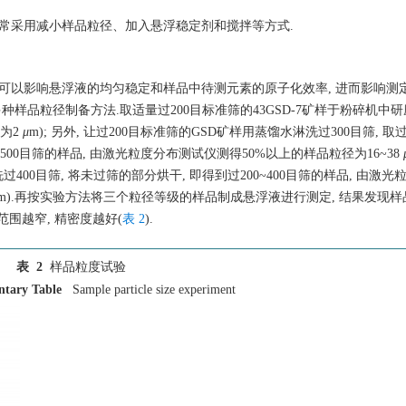
通常采用减小样品粒径、加入悬浮稳定剂和搅拌等方式.
它可以影响悬浮液的均匀稳定和样品中待测元素的原子化效率, 进而影响测
品粒径制备方法.取适量过200目标准筛的43GSD-7矿样于粉碎机中研磨15
约为2
μ
m); 另外, 让过200目标准筛的GSD矿样用蒸馏水淋洗过300目筛, 取
~500目筛的样品, 由激光粒度分布测试仪测得50%以上的样品粒径为16~38
过400目筛, 将未过筛的部分烘干, 即得到过200~400目筛的样品, 由激
m).再按实验方法将三个粒径等级的样品制成悬浮液进行测定, 结果发现样品粒
范围越窄, 精密度越好(
表 2
).
表 2
样品粒度试验
ntary Table
Sample particle size experiment