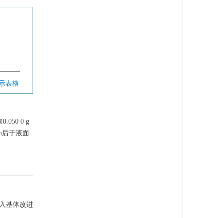
显示表格
050 0 g
in后于液面
入基体改进