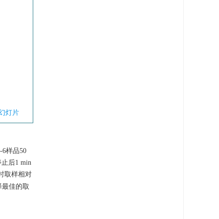
幻灯片
-6样品50
止后1 min
拌时取样相对
择最佳的取