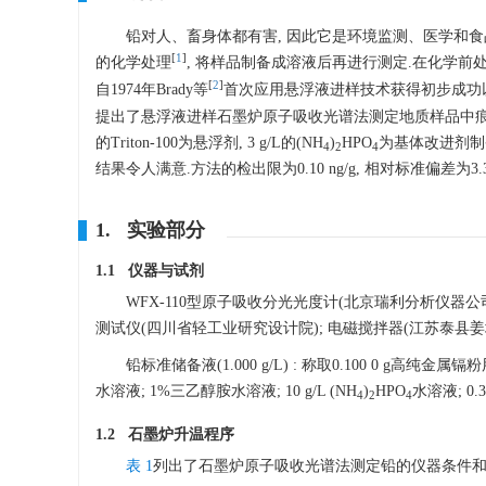
铅对人、畜身体都有害, 因此它是环境监测、医学和食
[
1
]
的化学处理
, 将样品制备成溶液后再进行测定.在化学前
[
2
]
自1974年Brady等
首次应用悬浮液进样技术获得初步成功
提出了悬浮液进样石墨炉原子吸收光谱法测定地质样品中痕量铅的
的Triton-100为悬浮剂, 3 g/L的(NH
)
HPO
为基体改进剂制
4
2
4
结果令人满意.方法的检出限为0.10 ng/g, 相对标准偏差为3.31
1. 实验部分
1.1 仪器与试剂
WFX-110型原子吸收分光光度计(北京瑞利分析仪器公司),
测试仪(四川省轻工业研究设计院); 电磁搅拌器(江苏泰县姜
铅标准储备液(1.000 g/L) : 称取0.100 0 g高纯金属镉粉用6
水溶液; 1%三乙醇胺水溶液; 10 g/L (NH
)
HPO
水溶液; 0.3 
4
2
4
1.2 石墨炉升温程序
表 1
列出了石墨炉原子吸收光谱法测定铅的仪器条件和升