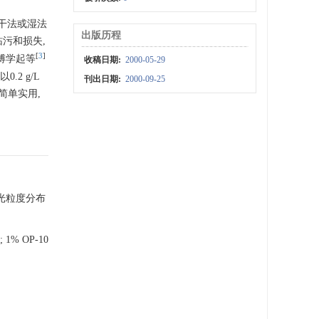
干法或湿法
出版历程
玷污和损失,
[
3
]
傅学起等
收稿日期:
2000-05-29
2 g/L
刊出日期:
2000-09-25
简单实用,
激光粒度分布
 1% OP-10