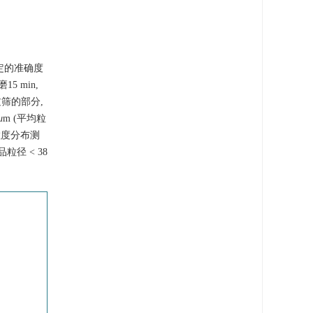
定的准确度
 min,
过筛的部分,
μ
m (平均粒
光粒度分布测
径 < 38