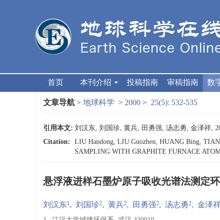
首页
本刊介绍
投稿指南
审稿指南
数
文章导航
>
地球科学
>
2000
>
25(5): 532-535
引用本文:
刘汉东, 刘国珍, 黄兵, 田勇强, 汤志勇, 金泽祥, 
Citation:
LIU Handong, LIU Guozhen, HUANG Bing, TI
SAMPLING WITH GRAPHITE FURNACE ATOM
悬浮液进样石墨炉原子吸收光谱法测定环
1
2
2
2
2
刘汉东
,
刘国珍
,
黄兵
,
田勇强
,
汤志勇
,
金泽
1.
江汉大学城建环保系, 武汉 430010