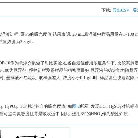
下载:
导出CSV
| 
浮液进样, 测Pb的吸光度值.结果表明, 20 mL悬浮液中样品用量在1~100 
度为2.5 g/L.
胺和OP-10作为悬浮介质做了对比实验.在各自最佳使用浓度条件下, 比较其测
%.可见以Triton-100为悬浮剂, 搅拌进样测得样品的精密度最好.悬浮液的稳定能力随
g/L时, 悬浮液不易流动, 取样误差大; 浓度小于0.1 g/L时, 样品发生快速沉降
O
, H
PO
, HCl测定各自的吸光度值, 如
图 2
所示, 发现HCl, H
SO
对铅标
4
3
4
2
4
质可提高灵敏度且背景吸收适中.因此, 选用3%的HNO
作为酸性介质.
3