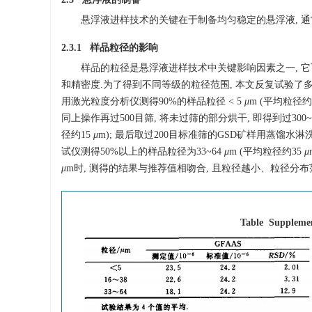
悬浮液进样技术的关键在于制备均匀稳定的悬浮液, 
2.3.1 样品粒径的影响
样品的粒径是悬浮液进样技术中关键影响因素之一, 
和精密度.为了得到不同等级的粒径范围, 本文反复试验了多种样
用激光粒度分析仪测得90%的样品粒径 < 5
μ
m (平均粒径
同上操作再过500目筛, 将未过筛的部分烘干, 即得到过300
径约15
μ
m); 最后取过200目标准筛的GSD矿样用蒸馏水淋洗
试仪测得50%以上的样品粒径为33~64
μ
m (平均粒径约35
μ
μ
m时, 测得的结果与推荐值相吻合, 且粒径越小、粒径分布
Table Suppleme