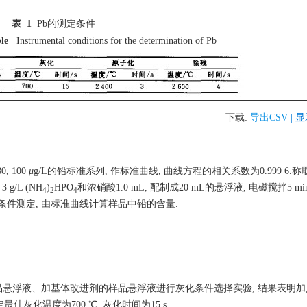
表 1
Pb的测定条件
ble
Instrumental conditions for the determination of Pb
下载:
导出CSV
| 
, 100
μ
g/L的铅标准系列, 作标准曲线, 曲线方程的相关系数为0.999 6.称取0.
 g/L (NH
)
HPO
和浓硝酸1.0 mL, 配制成20 mL的悬浮液, 电磁搅拌5 m
4
2
4
作条件测定, 由标准曲线计算样品中铅的含量.
悬浮液、加基体改进剂的样品悬浮液进行灰化条件选择实验, 结果表明加
佳灰化温度为700 ℃, 灰化时间为15 s.