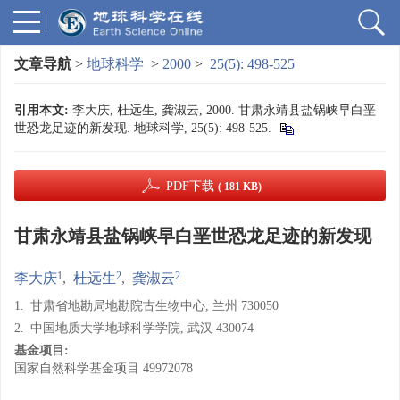
文章导航
>
地球科学
>
2000
>
25(5): 498-525
引用本文:
李大庆, 杜远生, 龚淑云, 2000. 甘肃永靖县盐锅峡早白垩
世恐龙足迹的新发现. 地球科学, 25(5): 498-525.
PDF下载
( 181 KB)
甘肃永靖县盐锅峡早白垩世恐龙足迹的新发现
1
2
2
李大庆
,
杜远生
,
龚淑云
1.
甘肃省地勘局地勘院古生物中心, 兰州 730050
2.
中国地质大学地球科学学院, 武汉 430074
基金项目:
国家自然科学基金项目
49972078