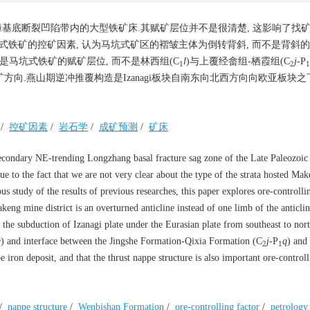
底断裂凹陷带内的大型铁矿床.其赋矿层位并不是很清楚, 这影响了找矿
铁矿的控矿因素, 认为马坑式矿区的褶皱主体为倒转背斜, 而不是背斜的一
是马坑式铁矿的赋矿层位, 而不是林西组(C
l
)与上覆经畲组-栖霞组(C
j
-P
1
2
1
矿方向.燕山期逆冲推覆构造是Izanagi板块自南东向北西方向向欧亚板块
/
控矿因素
/
岩石学
/
成矿预测
/
矿床
secondary NE-trending Longzhang basal fracture sag zone of the Late Paleozoic
 to the fact that we are not very clear about the type of the strata hosted Ma
ous study of the results of previous researches, this paper explores ore-controlli
keng mine district is an overturned anticline instead of one limb of the anticlin
y the subduction of Izanagi plate under the Eurasian plate from southeast to nort
q
) and interface between the Jingshe Formation-Qixia Formation (C
j
-P
q
) and
2
1
 iron deposit, and that the thrust nappe structure is also important ore-controll
/
nappe structure
/
Wenbishan Formation
/
ore-controlling factor
/
petrology