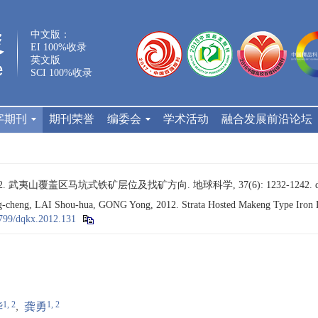
中文版：
EI 100%收录
英文版
SCI 100%收录
字期刊
期刊荣誉
编委会
学术活动
融合发展前沿论坛
12. 武夷山覆盖区马坑式铁矿层位及找矿方向. 地球科学, 37(6): 1232-1242.
eng, LAI Shou-hua, GONG Yong, 2012. Strata Hosted Makeng Type Iron Depo
799/dqkx.2012.131
1, 2
1, 2
华
,
龚勇