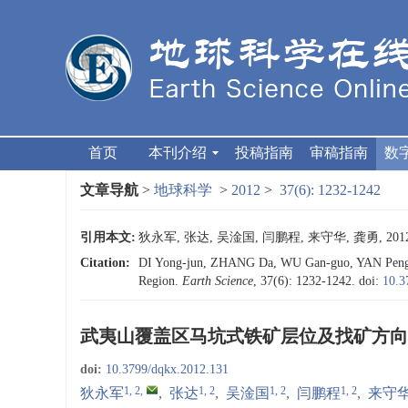
首页
本刊介绍
投稿指南
审稿指南
数
文章导航
>
地球科学
>
2012
>
37(6): 1232-1242
引用本文:
狄永军, 张达, 吴淦国, 闫鹏程, 来守华, 龚勇, 20
Citation:
DI Yong-jun, ZHANG Da, WU Gan-guo, YAN Peng-ch
Region.
Earth Science
, 37(6): 1232-1242.
doi:
10.3
武夷山覆盖区马坑式铁矿层位及找矿方向
doi:
10.3799/dqkx.2012.131
1, 2
,
1, 2
1, 2
1, 2
狄永军
,
张达
,
吴淦国
,
闫鹏程
,
来守