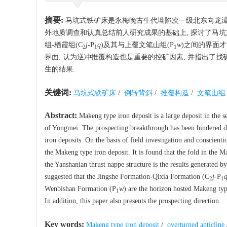
摘要:
马坑式铁矿床是永梅晚古生代坳陷次一级北东向龙漳基
外地质调查和认真总结前人研究成果的基础上, 探讨了马坑式
组-栖霞组(C
j
-P
q
)及其与上覆文笔山组(P
w
)之间的界面才
2
1
1
界面; 认为逆冲推覆构造也是重要的控矿因素, 并指出了找
生的结果.
关键词:
马坑式铁矿床
/
倒转背斜
/
推覆构造
/
文笔山组
Abstract:
Makeng type iron deposit is a large deposit in the 
of Yongmei. The prospecting breakthrough has been hindered due
iron deposits. On the basis of field investigation and conscienti
the Makeng type iron deposit. It is found that the fold in the Ma
the Yanshanian thrust nappe structure is the results generated b
suggested that the Jingshe Formation-Qixia Formation (C
j
-P
2
1
Wenbishan Formation (P
w
) are the horizon hosted Makeng type
1
In addition, this paper also presents the prospecting direction.
Key words:
Makeng type iron deposit
/
overturned anticline