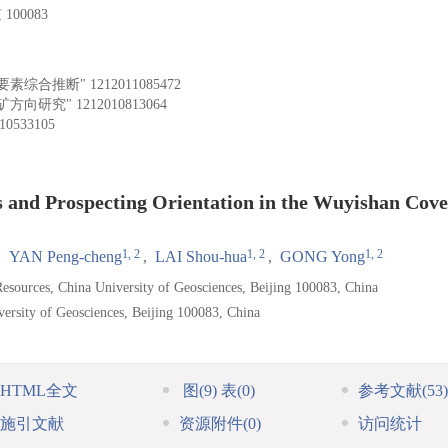
00083
要素综合推断"
1212011085472
矿方向研究"
1212010813064
10533105
 and Prospecting Orientation in the Wuyishan Cov
1, 2
1, 2
1, 2
,
YAN Peng-cheng
,
LAI Shou-hua
,
GONG Yong
Resources, China University of Geosciences, Beijing 100083, China
versity of Geosciences, Beijing 100083, China
HTML全文
图
(9)
表
(0)
参考文献
(53)
施引文献
资源附件
(0)
访问统计