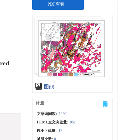
PDF查看
ered
图(9)
计量
文章访问数:
1220
HTML全文浏览量:
951
PDF下载量:
17
被引次数:
0