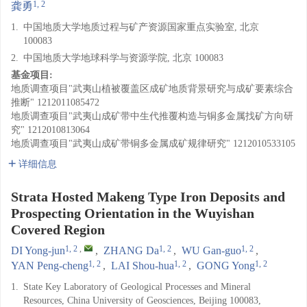
1, 2
龚勇
1.
中国地质大学地质过程与矿产资源国家重点实验室, 北京
100083
2.
中国地质大学地球科学与资源学院, 北京 100083
基金项目:
地质调查项目"武夷山植被覆盖区成矿地质背景研究与成矿要素综合
推断"
1212011085472
地质调查项目"武夷山成矿带中生代推覆构造与铜多金属找矿方向研
究"
1212010813064
地质调查项目"武夷山成矿带铜多金属成矿规律研究"
1212010533105
详细信息
Strata Hosted Makeng Type Iron Deposits and
Prospecting Orientation in the Wuyishan
Covered Region
1, 2
,
1, 2
1, 2
DI Yong-jun
,
ZHANG Da
,
WU Gan-guo
,
1, 2
1, 2
1, 2
YAN Peng-cheng
,
LAI Shou-hua
,
GONG Yong
1.
State Key Laboratory of Geological Processes and Mineral
Resources, China University of Geosciences, Beijing 100083,