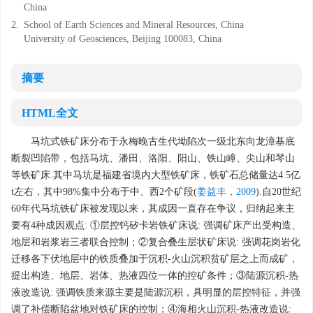
China
2.
School of Earth Sciences and Mineral Resources, China
University of Geosciences, Beijing 100083, China
摘要
HTML全文
马坑式铁矿床分布于永梅晚古生代坳陷次一级北东向龙漳基底
断裂凹陷带，包括马坑、潘田、洛阳、阳山、铁山嶂、尖山和琴山
等铁矿床.其中马坑是福建省境内大型铁矿床，铁矿石总储量达4.5亿
t左右，其中98%集中分布于中、西2个矿段(
姜益丰，2009
).自20世纪
60年代马坑铁矿床被发现以来，其成因一直存在争议，归纳起来主
要有4种成因观点: ①层控钙矽卡岩铁矿床说: 强调矿床产出受构造、
地层和岩浆岩三者联合控制；②复合叠生层状矿床说: 强调花岗岩化
迁移各下伏地层中的铁质叠加于沉积-火山沉积贫矿层之上而成矿，
提出构造、地层、岩体、热液四位一体的控矿条件；③陆源沉积-热
液改造说: 强调铁质来源主要是陆源沉积，具明显的层控特征，并强
调了补偿断陷盆地对铁矿床的控制；④海相火山沉积-热液改造说: