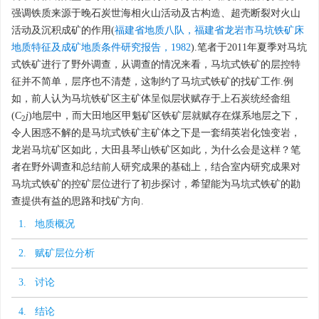
强调铁质来源于晚石炭世海相火山活动及古构造、超壳断裂对火山
活动及沉积成矿的作用(
福建省地质八队，福建省龙岩市马坑铁矿床
地质特征及成矿地质条件研究报告，1982
).笔者于2011年夏季对马坑
式铁矿进行了野外调查，从调查的情况来看，马坑式铁矿的层控特
征并不简单，层序也不清楚，这制约了马坑式铁矿的找矿工作.例
如，前人认为马坑铁矿区主矿体呈似层状赋存于上石炭统经畲组
(C
j
)地层中，而大田地区甲魁矿区铁矿层就赋存在煤系地层之下，
2
令人困惑不解的是马坑式铁矿主矿体之下是一套绢英岩化蚀变岩，
龙岩马坑矿区如此，大田县琴山铁矿区如此，为什么会是这样？笔
者在野外调查和总结前人研究成果的基础上，结合室内研究成果对
马坑式铁矿的控矿层位进行了初步探讨，希望能为马坑式铁矿的勘
查提供有益的思路和找矿方向.
1. 地质概况
2. 赋矿层位分析
3. 讨论
4. 结论