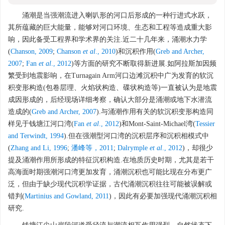
涌潮是当强潮流进入喇叭形的河口后形成的一种行进式水跃，
其所蕴藏的巨大能量，能够对河口环境、生态和工程等造成重大影
响，因此备受工程界和学术界的关注.近二十几年来，涌潮水力学
(
Chanson, 2009
;
Chanson
et al
., 2010
)和沉积作用(
Greb and Archer,
2007
;
Fan
et al
., 2012
)等方面的研究不断取得新进展.如阿拉斯加因频
繁受到地震影响，在Turnagain Arm河口边滩沉积中广为发育的软沉
积变形构造(包卷层理、火焰状构造、碟状构造等)一直被认为是地震
成因形成的，后经现场详细考察，确认大部分是涌潮或地下水潜流
造成的(
Greb and Archer, 2007
).与涌潮作用有关的软沉积变形构造同
样见于钱塘江河口湾(
Fan
et al
., 2012
)和Mont-Saint-Michael湾(
Tessier
and Terwindt, 1994
).但在强潮型河口湾的沉积层序和沉积相模式中
(
Zhang and Li, 1996
;
潘峰等，2011
;
Dalrymple
et al
., 2012
)，却很少
提及涌潮作用所形成的特征沉积构造.在地质历史时期，尤其是若干
高海面时期强潮河口湾更加发育，涌潮沉积也可能比现在分布更广
泛，但由于缺少现代沉积学证据，古代涌潮沉积往往可能被误解或
错判(
Martinius and Gowland, 2011
)，因此有必要加强现代涌潮沉积相
研究.