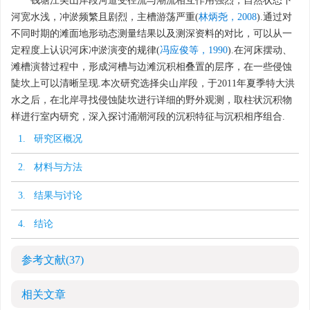
钱塘江尖山岸段河道受径流与潮流相互作用强烈，自然状态下
河宽水浅，冲淤频繁且剧烈，主槽游荡严重(
林炳尧，2008
).通过对
不同时期的滩面地形动态测量结果以及测深资料的对比，可以从一
定程度上认识河床冲淤演变的规律(
冯应俊等，1990
).在河床摆动、
滩槽演替过程中，形成河槽与边滩沉积相叠置的层序，在一些侵蚀
陡坎上可以清晰呈现.本次研究选择尖山岸段，于2011年夏季特大洪
水之后，在北岸寻找侵蚀陡坎进行详细的野外观测，取柱状沉积物
样进行室内研究，深入探讨涌潮河段的沉积特征与沉积相序组合.
1. 研究区概况
2. 材料与方法
3. 结果与讨论
4. 结论
参考文献
(37)
相关文章