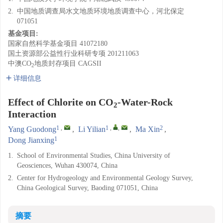
2.
中国地质调查局水文地质环境地质调查中心，河北保定
071051
基金项目:
国家自然科学基金项目
41072180
国土资源部公益性行业科研专项
201211063
中澳CO
地质封存项目
CAGSII
2
详细信息
Effect of Chlorite on CO
-Water-Rock
2
Interaction
1
,
1
,
,
2
Yang Guodong
,
Li Yilian
,
Ma Xin
,
1
Dong Jianxing
1.
School of Environmental Studies, China University of
Geosciences, Wuhan 430074, China
2.
Center for Hydrogeology and Environmental Geology Survey,
China Geological Survey, Baoding 071051, China
摘要