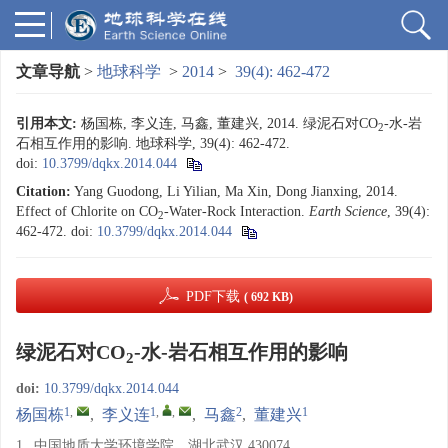
文章导航
>
地球科学
>
2014
>
39(4): 462-472
引用本文:
杨国栋, 李义连, 马鑫, 董建兴, 2014. 绿泥石对CO
-水-岩
2
石相互作用的影响. 地球科学, 39(4): 462-472.
doi:
10.3799/dqkx.2014.044
Citation:
Yang Guodong, Li Yilian, Ma Xin, Dong Jianxing, 2014.
Effect of Chlorite on CO
-Water-Rock Interaction.
Earth Science
, 39(4):
2
462-472.
doi:
10.3799/dqkx.2014.044
PDF下载
( 692 KB)
绿泥石对CO
-水-岩石相互作用的影响
2
doi:
10.3799/dqkx.2014.044
1
,
1
,
,
2
1
杨国栋
,
李义连
,
马鑫
,
董建兴
1.
中国地质大学环境学院，湖北武汉 430074