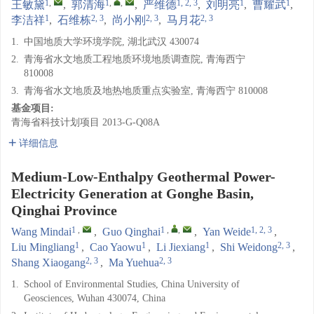
1
,
1
,
,
1, 2, 3
1
1
王敏黛
,
郭清海
,
严维德
,
刘明亮
,
曹耀武
,
1
2, 3
2, 3
2, 3
李洁祥
,
石维栋
,
尚小刚
,
马月花
1.
中国地质大学环境学院, 湖北武汉 430074
2.
青海省水文地质工程地质环境地质调查院, 青海西宁
810008
3.
青海省水文地质及地热地质重点实验室, 青海西宁 810008
基金项目:
青海省科技计划项目
2013-G-Q08A
详细信息
Medium-Low-Enthalpy Geothermal Power-
Electricity Generation at Gonghe Basin,
Qinghai Province
1
,
1
,
,
1, 2, 3
Wang Mindai
,
Guo Qinghai
,
Yan Weide
,
1
1
1
2, 3
Liu Mingliang
,
Cao Yaowu
,
Li Jiexiang
,
Shi Weidong
,
2, 3
2, 3
Shang Xiaogang
,
Ma Yuehua
1.
School of Environmental Studies, China University of
Geosciences, Wuhan 430074, China