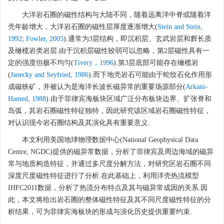
大洋岩石圈的磁性结构与大陆不同，随着远离洋中脊或随着洋
壳年龄增大，大洋岩石圈的磁性层厚度逐渐增大(
Stein and Stein,
1992
;
Fowler, 2005
).通常为3层结构，即沉积层、玄武岩层和辉长质
及橄榄岩类岩层.由于沉积层磁性较弱可以忽略，第2层磁性具有一
定的强度但极不均匀(
Tivery，1996
).第3层底部可能存在橄榄岩
(
Janecky and Seyfried, 1986
).而下地壳岩石可能由于蛇纹石化作用形
成磁铁矿，并被认为是海洋长波长磁异常的重要场源部分(
Arkani-
Hamed, 1988
).由于菲律宾海板块区域广泛分布板块边界、扩张脊和
岛弧，其岩石圈磁性特征独特，因此研究该区域岩石圈磁性特征，
对认识现今岩石圈结构及其演化具有重要意义.
本文利用美国地球物理数据中心(National Geophysical Data
Centre, NGDC)提供的磁异常数据，分析了菲律宾及周边海域的磁异
常与地质构造特征，并通过多尺度分解方法，对研究区岩石圈不同
深度尺度磁性特征进行了分析.在此基础上，利用洋壳热流模型
IHFC2011数据，分析了热流分布特点及其与磁异常成因的关系.因
此，本文将给出岩石圈的整体磁性特征及其不同尺度磁性特征的分
析结果，可为菲律宾海板块的形成与演化历史提供重要约束.