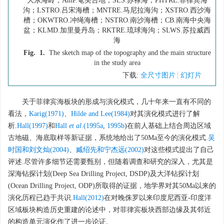
大东海岭；AmP.奄美台地；SLS.苏禄海；PHTRE.菲律宾海
沟；LSTRO.吕宋海槽；MNTRE.马尼拉海沟；XSTRO.西沙海
槽；OKWTRO.冲绳海槽；NSTRO.南沙海槽；CB.南海中央海
盆；KLMD.加里曼丹岛；RKTRE.琉球海沟；SLWS.苏拉威西
海
Fig. 1.
The sketch map of the topography and the main structure
in the study area
下载:
全尺寸图片
幻灯片
关于菲律宾海板块的形成与演化模式，几十年来一直有不同的
看法，
Karig(1971)
、
Hilde and Lee(1984)
对其演化模式进行了解
析.
Hall(1997)
和
Hall
et al
.(1995a
,
1995b
)在前人基础上结合周边区域
古地磁、海底取样等新证据，系统地给出了50Ma至今的演化模式.
吴
时国和刘文灿(2004)
、
臧绍先和宁杰远(2002)
对这些模式提出了自己
评述.尽管许多细节还需要甄别，但随着调查和研究的深入，尤其是
深海钻探计划(Deep Sea Drilling Project, DSDP)及大洋钻探计划
(Ocean Drilling Project, ODP)所取得的证据，地学界对其50Ma以来的
演化历程已趋于共识.
Hall(2012)
在对晚侏罗以来印度尼西亚-印度洋
区域板块构造历史重建的论述中，对菲律宾板块西部边缘及其邻近
的构造单元演化作了进一步论证.