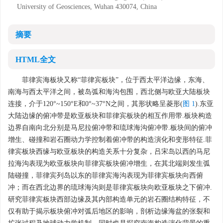
University of Geosciences, Wuhan 430074, China
摘要
HTML全文
菲律宾海板块又称“菲律宾板块”，位于西太平洋边缘，东海、
南海与西太平洋之间，被岛弧和海沟包围，西北侧与欧亚大陆板块
连接，介于120°~150°E和0°~37°N之间，其形状略呈菱形(
图 1
).东亚
大陆边缘的俯冲带是欧亚板块和菲律宾板块的相互作用带.板块构造
边界自南向北分别是马尼拉俯冲带和琉球海沟俯冲带.板块间的俯冲
增生、碰撞和岩石圈动力学控制着俯冲带的构造演化和变形特征.菲
律宾板块西缘与欧亚板块的构造关系十分复杂，吕宋岛以西的马尼
拉海沟表现为欧亚板块向菲律宾板块俯冲增生，在其北端则发生弧
陆碰撞，菲律宾列岛以东的菲律宾海沟表现为菲律宾板块向西俯
冲；而在西北边界的琉球海沟则是菲律宾板块向欧亚板块之下俯冲.
研究菲律宾板块西部边缘及其内部构造单元的岩石圈结构特征，不
仅有助于揭示板块俯冲对弧后地区的影响，剖析边缘海盆的张裂和