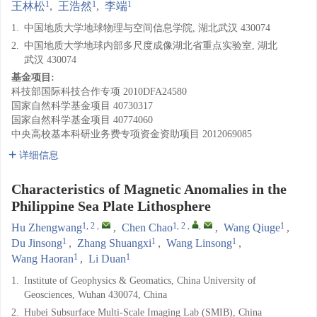
1
1
1
王林松
,
王浩然
,
李端
1.
中国地质大学地球物理与空间信息学院, 湖北武汉 430074
2.
中国地质大学地球内部多尺度成像湖北省重点实验室, 湖北
武汉 430074
基金项目:
科技部国际科技合作专项
2010DFA24580
国家自然科学基金项目
40730317
国家自然科学基金项目
40774060
中央高校基本科研业务费专项资金资助项目
2012069085
详细信息
Characteristics of Magnetic Anomalies in the
Philippine Sea Plate Lithosphere
1, 2
,
1, 2
,
,
1
Hu Zhengwang
,
Chen Chao
,
Wang Qiuge
,
1
1
1
Du Jinsong
,
Zhang Shuangxi
,
Wang Linsong
,
1
1
Wang Haoran
,
Li Duan
1.
Institute of Geophysics & Geomatics, China University of
Geosciences, Wuhan 430074, China
2.
Hubei Subsurface Multi-Scale Imaging Lab (SMIB), China