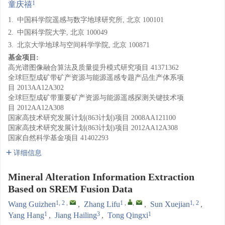
1
童庆禧
1.
中国科学院遥感与数字地球研究所, 北京 100101
2.
中国科学院大学, 北京 100049
3.
北京大学地球与空间科学学院, 北京 100871
基金项目:
高光谱图像融合算法及质量提升模式研究项目
41371362
全球巨型成矿带矿产资源与能源遥感专题产品生产体系项
目
2013AA12A302
全球巨型成矿带重要矿产资源与能源遥感探测关键技术项
目
2012AA12A308
国家高技术研究发展计划(863计划)项目
2008AA121100
国家高技术研究发展计划(863计划)项目
2012AA12A308
国家自然科学基金项目
41402293
详细信息
Mineral Alteration Information Extraction
Based on SREM Fusion Data
1, 2
,
1
,
,
1, 2
Wang Guizhen
,
Zhang Lifu
,
Sun Xuejian
,
1
3
1
Yang Hang
,
Jiang Hailing
,
Tong Qingxi