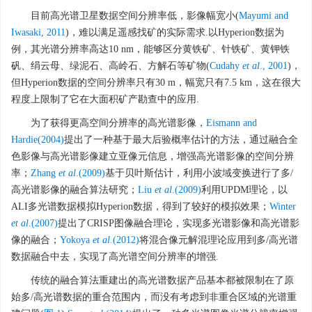
目前高光谱卫星数据空间分辨率低，影像幅宽小(
Mayumi and
Iwasaki, 2011
)，难以满足遥感找矿的实际需求.以Hyperion数据为
例，其光谱分辨率高达10 nm，能够区分黄铁矿、针铁矿、黄钾铁
矾、绢云母、绿泥石、高岭石、方解石等矿物(
Cudahy
et al
., 2001
)，
但Hyperion数据的空间分辨率只有30 m，幅宽只有7.5 km，这在很大
程度上限制了它在大面积矿产勘查中的应用.
为了获得更高空间分辨率的高光谱影像，
Eismann and
Hardie(2004)
提出了一种基于最大后验概率估计的方法，通过融合全
色影像与高光谱影像建立亚像元信息，增强高光谱影像的空间分辨
率；
Zhang
et al
.(2009)
基于贝叶斯估计，利用小波域变换进行了多/
高光谱影像的融合算法研究；
Liu
et al
.(2009)
利用UPDM理论，以
ALI多光谱数据模拟Hyperion数据，得到了较好的模拟效果；
Winter
et al
.(2007)
提出了CRISP图像融合理论，实现多光谱影像和高光谱影
像的融合；
Yokoya
et al
.(2012)
将混合像元解混理论应用到多/高光谱
数据融合中去，实现了高光谱空间分辨率的增强.
传统的融合算法重建出的高光谱数据产品基本都被限制在了原
始多/高光谱数据的重合范围内，而没有考虑到非重合区域的光谱重