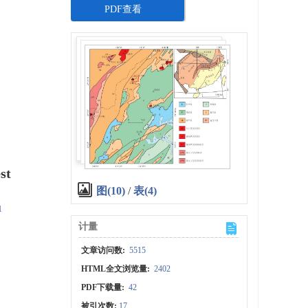
PDF查看
st
图(10)
/
表(4)
1
计量
文章访问数:
5515
HTML全文浏览量:
2402
PDF下载量:
42
被引次数:
17