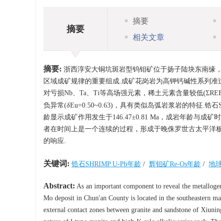
摘要
摘要
相关文章
摘要:
浙西淳安大铜坑斑岩型钨钼矿位于扬子陆块东南缘
区域成矿规律的重要组成.成矿花岗岩为高钾钙碱性系列准过铝
对亏损Nb、Ta、Ti等高场强元素，稀土元素含量较低(ΣREE=1
负异常(
δ
Eu=0.50~0.63)，具有类似岛弧岩浆岩的特征.锆石
龄显示成矿作用发生于146.47±0.81 Ma，成岩年
者在时间上是一个连续的过程，形成于晚侏罗世古太平洋
的响应.
关键词:
锆石SHRIMP U-Pb年龄
/
辉钼矿Re-Os年龄
/
地
Abstract:
As an important component to reveal the metallogen
Mo deposit in Chun'an County is located in the southeastern ma
external contact zones between granite and sandstone of Xiuni