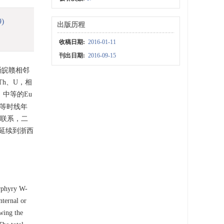
9)
出版历程
收稿日期:
2016-01-11
刊出日期:
2016-09-15
浙皖赣相邻
h、U，相
)，中等的Eu
Os等时线年
因联系，二
延续到浙西
orphyry W-
nternal or
wing the