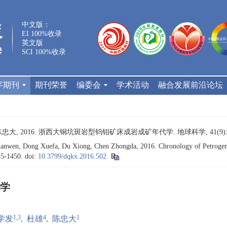
中文版：
EI 100%收录
英文版
SCI 100%收录
字期刊
期刊荣誉
编委会
学术活动
融合发展前沿论坛
忠大, 2016. 浙西大铜坑斑岩型钨钼矿床成岩成矿年代学. 地球科学, 41(9): 14
anwen, Dong Xuefa, Du Xiong, Chen Zhongda, 2016. Chronology of Petrogen
435-1450.
doi:
10.3799/dqkx.2016.502
学
1,3
4
1
学发
,
杜雄
,
陈忠大