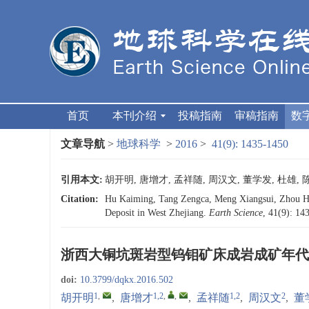
首页
本刊介绍
投稿指南
审稿指南
数
文章导航
>
地球科学
>
2016
>
41(9): 1435-1450
引用本文:
胡开明, 唐增才, 孟祥随, 周汉文, 董学发, 杜雄, 陈
Citation:
Hu Kaiming, Tang Zengca, Meng Xiangsui, Zhou H
Deposit in West Zhejiang.
Earth Science
, 41(9): 1
浙西大铜坑斑岩型钨钼矿床成岩成矿年代
doi:
10.3799/dqkx.2016.502
1
,
1,2
,
,
1,2
2
胡开明
,
唐增才
,
孟祥随
,
周汉文
,
董