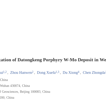
ization of Datongkeng Porphyry W-Mo Deposit in We
1,2
2
1,3
4
ui
,
Zhou Hanwen
,
Dong Xuefa
,
Du Xiong
,
Chen Zhongda
 China
, Wuhan 430074, China
f Geosciences, Beijing 100083, China
200, China