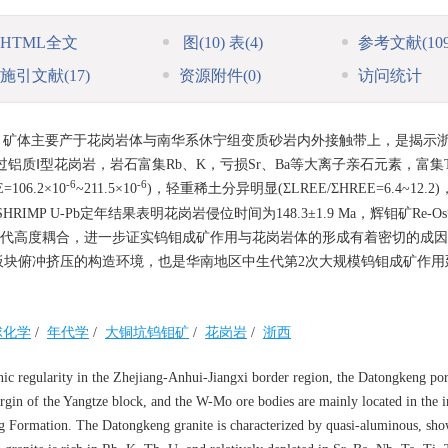
HTML全文
图
(10)
表
(4)
参考文献
(10
施引文献
(17)
资源附件
(0)
访问统计
，矿体主要产于花岗岩体与南华系休宁组变质砂岩内外接触带上，是揭示
质Ⅰ型花岗岩，岩石富集Rb、K，亏损Sr、Ba等大离子亲石元素，富集T
-6
-6
06.2×10
~211.5×10
)，轻重稀土分异明显(ΣLREE/ΣHREE=6.4~12.2
SHRIMP U-Pb定年结果表明花岗岩侵位时间为148.3±1.9 Ma，辉钼矿Re-
龄与成矿时代高度耦合，进一步证实钨钼成矿作用与花岗岩体的形成有着密切的成
板块俯冲挤压的构造环境，也是华南地区中生代第2次大规模钨钼成矿作用
球化学
/
年代学
/
大铜坑钨钼矿
/
花岗岩
/
浙西
ic regularity in the Zhejiang-Anhui-Jiangxi border region, the Datongkeng p
rgin of the Yangtze block, and the W-Mo ore bodies are mainly located in the i
ng Formation. The Datongkeng granite is characterized by quasi-aluminous, sho