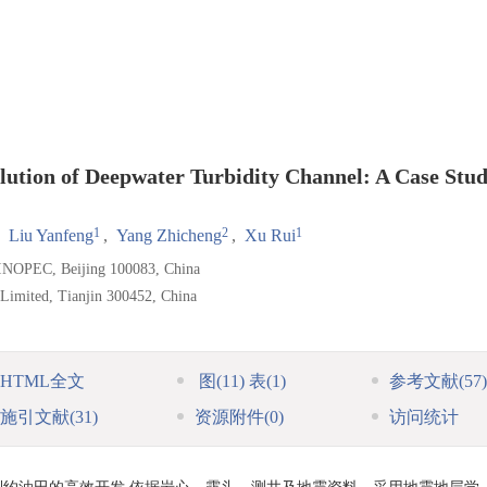
ution of Deepwater Turbidity Channel: A Case Stu
1
2
1
,
Liu Yanfeng
,
Yang Zhicheng
,
Xu Rui
 SINOPEC, Beijing 100083, China
 Limited, Tianjin 300452, China
HTML全文
图
(11)
表
(1)
参考文献
(57)
施引文献
(31)
资源附件
(0)
访问统计