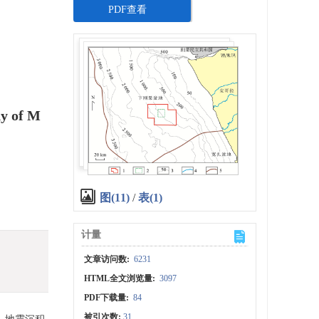
PDF查看
dy of M
图(11)
/
表(1)
计量
文章访问数:
6231
HTML全文浏览量:
3097
PDF下载量:
84
被引次数:
31