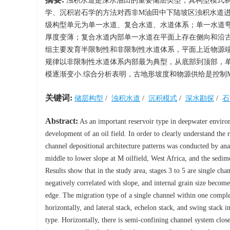
浊积水道是深水油田的重要储层类型，其构型模式制
学、沉积岩石学的方法对西非M油田中下陆坡区浊积水道进
级构型单元为单一水道、复合水道、水道体系；单一水道
厚度变薄；复合水道内部单一水道在平面上存在侧向和沿古
组主要发育半限制性和非限制性水道体系，平面上近物源
规律以非限制性水道体系内部最为典型，从底部到顶部，
模逐渐变小.综合分析表明，古地形坡度和物源供给是控制
关键词:
储层构型
/
浊积水道
/
沉积模式
/
深水勘探
/
石
Abstract:
As an important reservoir type in deepwater environm
development of an oil field. In order to clearly understand the r
channel depositional architecture patterns was conducted by an
middle to lower slope at M oilfield, West Africa, and the sedim
Results show that in the study area, stages 3 to 5 are single ch
negatively correlated with slope, and internal grain size becom
edge. The migration type of a single channel within one comple
horizontally, and lateral stack, echelon stack, and swing stack
type. Horizontally, there is semi-confining channel system close