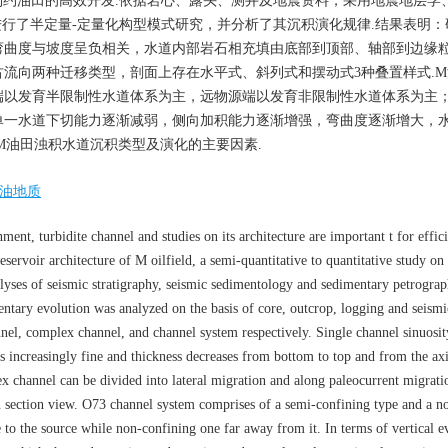
约油田的高效开发.依据岩心、露头、测井及地震资料，采用地震地层学
行了半定量-定量化构型模式研究，并分析了其沉积演化规律.结果表明：研
弯曲度与坡度呈负相关，水道内部岩石相充填由底部到顶部、轴部到边缘
流向两种迁移类型，剖面上存在水平式、斜列式和摆动式3种叠置样式.M油
端以发育半限制性水道体系为主，远物源端以发育非限制性水道体系为主
单一水道下切能力逐渐减弱，侧向加积能力逐渐增强，弯曲度逐渐增大，
M油田浊积水道沉积类型及演化的主要因素.
油地质
ent, turbidite channel and studies on its architecture are important t for effic
eservoir architecture of M oilfield, a semi-quantitative to quantitative study on 
alyses of seismic stratigraphy, seismic sedimentology and sedimentary petrograp
entary evolution was analyzed on the basis of core, outcrop, logging and seismi
annel, complex channel, and channel system respectively. Single channel sinuosit
es increasingly fine and thickness decreases from bottom to top and from the axi
x channel can be divided into lateral migration and along paleocurrent migrati
 in section view. O73 channel system comprises of a semi-confining type and a n
 to the source while non-confining one far away from it. In terms of vertical ev