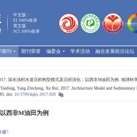
中文版：
EI 100%收录
英文版
SCI 100%收录
字期刊
期刊荣誉
编委会
学术活动
融合发展前沿论坛
2017. 深水浊积水道沉积构型模式及沉积演化：以西非M油田为例. 地球科学, 42(2
Yanfeng, Yang Zhicheng, Xu Rui, 2017. Architecture Model and Sedimentary 
285.
doi:
10.3799/dqkx.2017.020
以西非M油田为例
1
徐睿