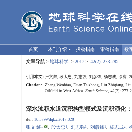
首页
本刊介绍
投稿指南
审稿指南
数
文章导航
>
地球科学
>
2017
>
42(2): 273-285
引用本文:
张文彪, 段太忠, 刘志强, 刘彦锋, 杨志成, 徐睿, 
Citation:
Zhang Wenbiao, Duan Taizhong, Liu Zhiqiang, Liu 
Oilfield in West Africa.
Earth Science
, 42(2): 273-
深水浊积水道沉积构型模式及沉积演化：
doi:
10.3799/dqkx.2017.020
1
,
1
1
1
2
张文彪
,
段太忠
,
刘志强
,
刘彦锋
,
杨志成
,