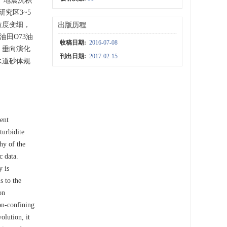
、地震沉积
究区3~5
粒度变细，
出版历程
田O73油
收稿日期:
2016-07-08
；垂向演化
刊出日期:
2017-02-15
水道砂体规
ient
turbidite
hy of the
c data.
y is
s to the
on
on-confining
olution, it