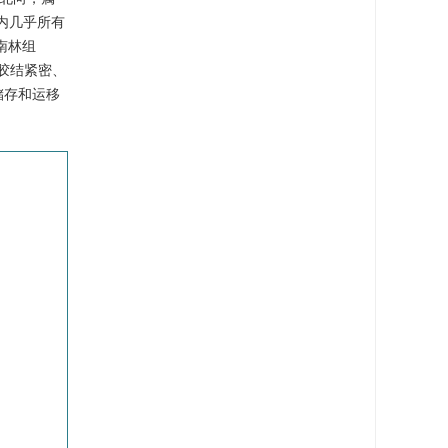
内几乎所有
南林组
岩胶结紧密、
储存和运移