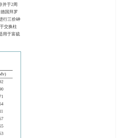
存并于2周
往德国拜罗
柱进行三价砷
附于交换柱
适用于富硫
Mv)
92
90
71
64
11
67
65
63