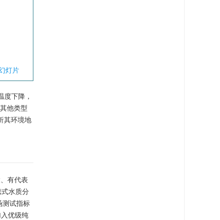
幻灯片
随温度下降，
于其他类型
析其环境地
大、有代表
便携式水质分
场测试指标
加入优级纯