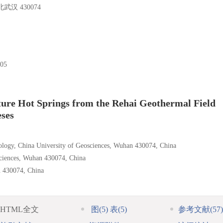
 430074
05
ture Hot Springs from the Rehai Geothermal Field
ses
logy, China University of Geosciences, Wuhan 430074, China
sciences, Wuhan 430074, China
n 430074, China
HTML全文
图
(5)
表
(5)
参考文献
(57)