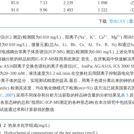
85.0
7.13
2 239
1 098
-2
91.0
9.96
2 493
1 222
-3
下载:
导出CSV
| 
+
+
2+
2+
仪(IC) 测定(检测限为0.010 mg/L)，阳离子(Na
、K
、Ca
、Mg
) 用IRIS
10 mg/L)，微量元素(总As、Li、Rb、Cs、Al、Fe、B、Si) 和通过Supe
耦合等离子体质谱仪(ICP-MS) 测定(检测限为0.001 mg/L).上述化
分析的样品则用IC-ICP-MS联用系统测定.首先，在厌氧箱中快速解冻
离子交换色谱柱的离子色谱仪(IC、IonPac AG/AS16, ICS 3000 SP, D
~100 mM，淋洗速度为1.2 mL/min.在交换柱后用阴离子抑制器电化学
的等离子体的盐分，实现测试精度的提高.最后，用离子色谱分离出来的砷的
cientific) 检测其浓度，均在氧化物模式下检测(
m
/
z
=91).该方法已就美国黄
l
., 2007
).采用不同保存和分析方法获取的样品砷含量的分析结果见
表 3
.
各形态砷的总和”指用IC-ICP-MS测定的各种形态砷(在本次研究中包括
试值通过求和计算获得的数值.
 2
热泉水化学组成(mg/L)
e
Hydrochemical compositions of the hot springs (mg/L)