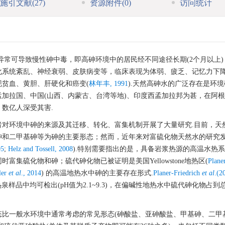
施引文献
(27)
资源附件
(0)
访问统计
异常可导致慢性砷中毒，即高砷环境中的居民经不同途径长期(2个月以上)
化系统紊乱、神经衰弱、皮肤病变等，临床表现为体弱、疲乏、记忆力下
贫血、黄胆、肝硬化和癌变(
林年丰, 1991
).天然高砷水的广泛存在是环
加拉国、中国(山西、内蒙古、台湾等地)、印度西孟加拉邦为甚，在阿
数亿人深受其害.
者对环境中砷的来源及其迁移、转化、富集机制开展了大量研究.目前，天
砷和二甲基砷等为砷的主要形态；然而，近年来对富硫化物天然水的研究
05
;
Helz and Tossell, 2008
).特别需要指出的是，具备岩浆热源的高温水热
富集硫化物和砷；硫代砷化物已被证明是美国Yellowstone地热区(
Plane
ler
et al
., 2014
) 的高温地热水中砷的主要存在形式.
Planer-Friedrich
et al
.(2
有热泉样品中均可检出(pH值为2.1~9.3)，在偏碱性地热水中硫代砷化物占
比一般水环境中通常考虑的常见形态(砷酸盐、亚砷酸盐、甲基砷、二甲基