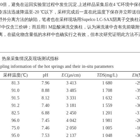
0倍，避免在运回实验室过程中发生沉淀.上述样品采集后在4 ℃环境中保
冻法迅速降温至-20 ℃以下，采样完成后一直在此温度下保存并立即送
分离方法的缺陷，笔者也在采样现场用Supelco LC-SAX阴离子交换
中仅含三价砷；而后用1 M盐酸淋洗交换柱，认为淋洗液中含有先前吸
分离，在硫化物含量低的水样中也确实行之有效，但本次研究证明此方法不
热泉采集情况及现场测试指标
ling information of the hot springs and their in-situ parameters
采样温度(℃)
pH
EC
(
μ
s/cm)
TDS
(mg/L)
Eh
(
81.3
7.96
3 413
1 680
-2
91.0
8.88
3 485
1 708
-3
91.5
8.12
3 331
1 632
-3
91.2
7.40
3 181
1 559
-3
82.5
6.88
2 450
1 201
-3
96.0
7.45
4 042
1 981
-2
75.0
7.46
2 050
1 005
-1
95.0
7.53
2 137
1 048
-3