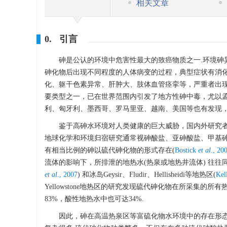
相关文章
0. 引言
砷是公认的环境中危害性最大的致癌物质之一.环境砷
砷化物后出现不同程度的人体病变的过程，典型症状有消
化、躯干色素异常、肝肿大、肢体血管痉挛等，严重者出现
要类型之一，已在世界范围内引发了地方性砷中毒，尤以孟
利、匈牙利、墨西哥、罗马里亚、越南、美国等也有发现，
鉴于高砷水环境对人类健康的巨大威胁，国内外研究
地球化学和环境归宿研究通常视砷酸盐、亚砷酸盐、甲基
有相当比例的砷以硫代砷化物的形式存在(
Bostick
et al
., 20
流体的影响下，所排泄的地热水(热泉或地热井流体) 往往同时
et al
., 2007
) 和冰岛Geysir、Fludir、Hellisheidi等地热区(
Kel
Yellowstone地热区的研究发现硫代砷化物在所采集的所
83%，酸性地热水中也可达34%.
因此，砷在高温热泉区等富硫化物水环境中的存在形态