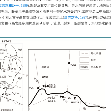
廖志杰和赵平, 1999
).断裂及其交汇部位是导热、导水的良好通道，地热田
鸣泉、眼睛泉等高温热泉和澡塘河一带的水热爆炸区.出露地层以中新统
γ
) 和元古宇高黎贡山群(Pt
gl
) 变质岩之上(
廖志杰等, 1997
).南林组砂砾
2
质岩和花岗岩经多期构造运动影响，节理、裂隙、断裂发育，为地热水的