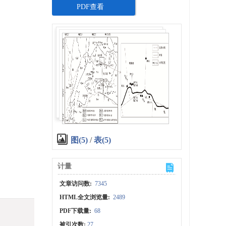
PDF查看
图(5)
/
表(5)
计量
文章访问数:
7345
HTML全文浏览量:
2489
PDF下载量:
68
被引次数:
27