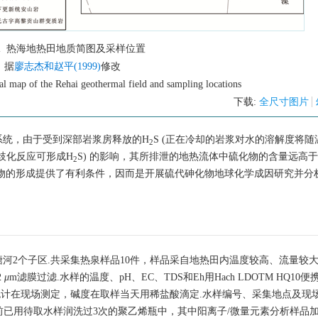
1
热海地热田地质简图及采样位置
据
廖志杰和赵平(1999)
修改
al map of the Rehai geothermal field and sampling locations
下载:
全尺寸图片
系统，由于受到深部岩浆房释放的H
S (正在冷却的岩浆对水的溶解度将
2
歧化反应可形成H
S) 的影响，其所排泄的地热流体中硫化物的含量远高
2
物的形成提供了有利条件，因而是开展硫代砷化物地球化学成因研究并分
河2个子区.共采集热泉样品10件，样品采自地热田内温度较高、流量较
2
μ
m滤膜过滤.水样的温度、pH、EC、TDS和Eh用Hach LDOTM HQ10
便携式比色计在现场测定，碱度在取样当天用稀盐酸滴定.水样编号、采集地点及现
前已用待取水样润洗过3次的聚乙烯瓶中，其中阳离子/微量元素分析样品