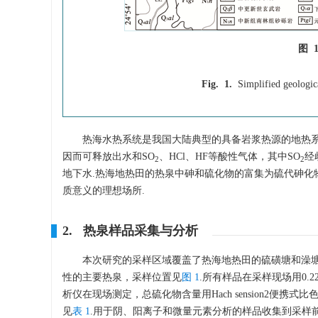
图 
Fig. 1.
Simplified geologic
热海水热系统是我国大陆典型的具备岩浆热源的地热
因而可释放出水和SO
、HCl、HF等酸性气体，其中SO
经
2
2
地下水.热海地热田的热泉中砷和硫化物的富集为硫代砷化
质意义的理想场所.
2. 热泉样品采集与分析
本次研究的采样区域覆盖了热海地热田的硫磺塘和澡塘
性的主要热泉，采样位置见
图 1
.所有样品在采样现场用0.2
析仪在现场测定，总硫化物含量用Hach sension2
见
表 1
.用于阴、阳离子和微量元素分析的样品收集到采样