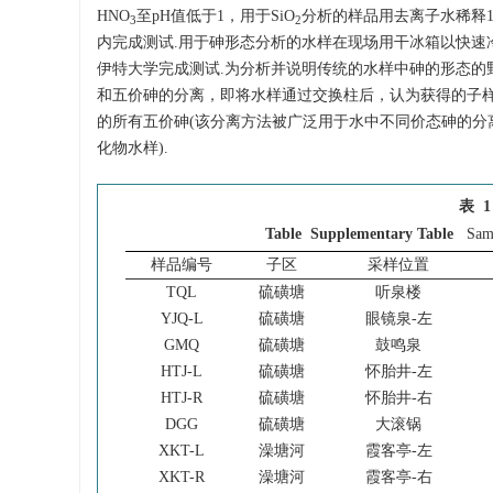
HNO
至pH值低于1，用于SiO
分析的样品用去离子水稀释1
3
2
内完成测试.用于砷形态分析的水样在现场用干冰箱以快速冷
伊特大学完成测试.为分析并说明传统的水样中砷的形态的野外
和五价砷的分离，即将水样通过交换柱后，认为获得的子样
的所有五价砷(该分离方法被广泛用于水中不同价态砷的
化物水样).
表 1
Table Supplementary Table
Samp
样品编号
子区
采样位置
TQL
硫磺塘
听泉楼
YJQ-L
硫磺塘
眼镜泉-左
GMQ
硫磺塘
鼓鸣泉
HTJ-L
硫磺塘
怀胎井-左
HTJ-R
硫磺塘
怀胎井-右
DGG
硫磺塘
大滚锅
XKT-L
澡塘河
霞客亭-左
XKT-R
澡塘河
霞客亭-右