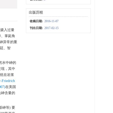
出版历程
收稿日期:
2016-11-07
刊出日期:
2017-02-15
 摄入过量
降、掌跖角
境砷异常的重
根廷、智
然水中砷的
发现，其中
系统在岩浆
r-Friedrich
007)
在美国
到总砷含量的
砷等) 要