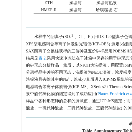
ZTH
澡塘河
澡塘河热泉
HMZP-R
澡塘河
蛤蟆嘴坡-右
2-
-
-
水样中的阴离子(SO
、Cl
、F
) 用DX-120型离子色谱
4
XPS型电感耦合等离子体发射光谱仪(ICP-OES) 测定(检测限为0.0
SAX阴离子交换柱获得的三价砷及五价砷样品用POEMSⅢ型电感
结果见
表 2
.采用快速冷冻法在干冰箱中保存的用于砷形态准确
的砷形态分析样品；然后，以NaOH为洗提液，用配置IonPac AS16阴
分离样品中砷的不同形态，洗提液为NaOH溶液，浓度梯度为20
+
洗提液且去除其中的Na
，以减少其后进入ICP-MS系统
电感耦合等离子体质谱仪(ICP-MS、XSeries2 / Thermo S
泉中硫代砷化物的测定得到了成功应用(
Planer-Friedrich
et a
样品中各种形态砷的总和的测试值，通过ICP-MS测定；而“
酸盐、一硫代砷酸盐、二硫代砷酸盐、三硫代砷酸盐) 的测
表
Table Supplementary Tabl