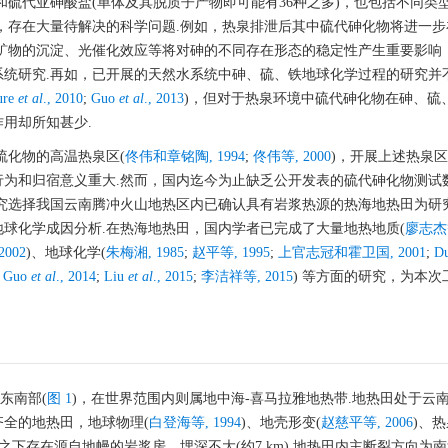
和硫代亚砷酸盐(单体及其脱质子产物即可能有36种之多)，也包括不同类
，存在大量待解决的科学问题.例如，热泉排泄后其中硫代砷化物将进一步
矿物的沉淀、光催化效应等将对砷的不同存在形态的稳定性产生重要影响
统研究.再如，已开展的天然水系统中砷、硫、铁地球化学过程的研究并不
ure
et al
., 2010
;
Guo
et al
., 2013
)，但对于热泉环境中硫代砷化物在砷、硫
作用却所知甚少.
硫化物的高温热泉区(
佟伟和章铭陶, 1994
;
佟伟等, 2000
)，开展上述热泉
为和归宿意义重大.然而，国内迄今为止缺乏公开发表的硫代砷化物测试
究选择我国云南腾冲火山地热区内已确认具有岩浆热源的热海地热田为研
球化学成因分析.在热海地热田，国内学者已完成了大量地热地质(
廖志杰等
002
)、地球化学(
朱梅湘, 1985
;
赵平等, 1995
;
上官志冠和霍卫国, 2001
;
D
;
Guo
et al
., 2014
;
Liu
et al
., 2015
;
李洁祥等, 2015
) 等方面的研究，为本次
东南部(
图 1
)，在世界范围内则属地中海-喜马拉雅地热带.地热田处于云
全的地热田，地球物理(
白登海等, 1994
)、地壳形变(
赵慈平等, 2006
)、
田之下存在源自地幔的岩浆房，埋深不大(约7 km).地热田内主断裂方向为