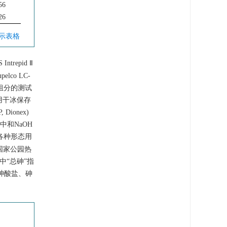
56
26
显示表格
 Intrepid Ⅱ
lco LC-
学组分的测试
用干冰保存
ionex)
中和NaOH
各种形态用
石国家公园热
其中“总砷”指
亚砷酸盐、砷