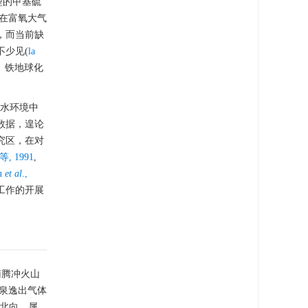
型的甲基硫
在富氧大气
，而当前缺
少见(
la
、铁地球化
区水环境中
数据，遑论
究区，在对
, 1991
,
u
et al
.,
工作的开展
南腾冲火山
热泉逸出气体
南北向，属