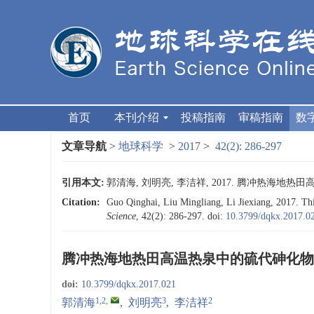
首页
本刊介绍
投稿指南
审稿指南
数
文章导航
>
地球科学
>
2017
>
42(2): 286-297
引用本文:
郭清海, 刘明亮, 李洁祥, 2017. 腾冲热海地热田
Citation:
Guo Qinghai, Liu Mingliang, Li Jiexiang, 2017. Th
Science
, 42(2): 286-297.
doi:
10.3799/dqkx.2017.0
腾冲热海地热田高温热泉中的硫代砷化物
doi:
10.3799/dqkx.2017.021
1,2
,
3
2
郭清海
,
刘明亮
,
李洁祥