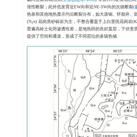
张性断裂；此外也发育近EW向和近NE-SW向的次级断裂(
热泉和其他地热显示均沿断裂分布，如大滚锅、怀胎井、鼓
(N
n
) 花岗质砂砾岩为主，不整合覆盖于上白垩统花岗岩(K
1
普遍高岭土化而渗透性差，是地热田的良好盖层，下伏变
提供了空间和通道，形成了不同层位的多级热储.