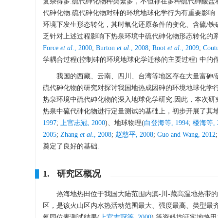
复杂得多.硫代砷化物种类繁多，不但存在多种硫代砷酸盐
代砷化物.硫代砷化物对砷的环境地球化学行为有重要影响
环境下发生形态转化，其时氧化还原条件的变化、含硫/铁
乏针对上述过程影响下热泉环境中硫代砷化物形态转化的系
Force
et al
., 2000
;
Burton
et al
., 2008
;
Root
et al
., 2009
;
Cout
学耦合过程(控制砷的环境地球化学迁移的主要过程) 中的
我国的西藏、云南、四川、台湾等地区存在大量富砷/
硫代砷化物的研究对探讨我国地热成因砷的环境地球化学行
热泉环境中硫代砷化物的深入地球化学研究.因此，本次研
热泉中硫代砷化物进行定量测试的基础上，初步开展了其地
1997
;
上官志冠, 2000
)、地球物理(
白登海等, 1994
;
楼海等, 2
2005
;
Zhang
et al
., 2008
;
赵慈平, 2008
;
Guo and Wang, 2012
奠定了良好的基础.
1. 研究区概况
热海地热田位于我国大陆范围内滇-川-藏高温地热带的
区，是该火山区内水热活动范围最大、强度最高、类型最齐
氦同位素测试结果(
上官志冠等, 2000
) 等资料均证实地热