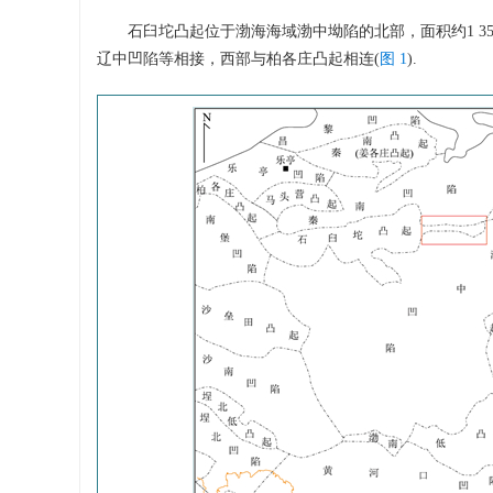
石臼坨凸起位于渤海海域渤中坳陷的北部，面积约1 350
辽中凹陷等相接，西部与柏各庄凸起相连(
图 1
).