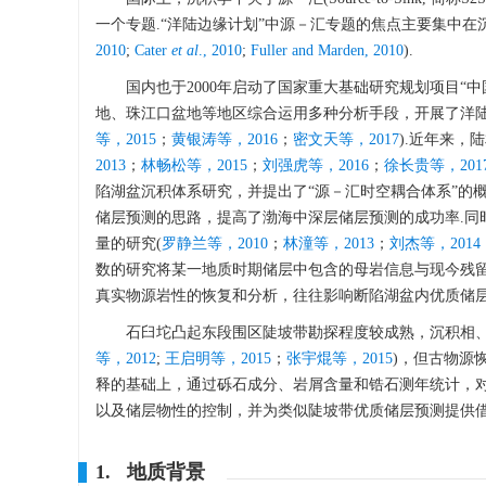
一个专题.“洋陆边缘计划”中源－汇专题的焦点主要集中
2010
;
Cater
et al
., 2010
;
Fuller and Marden, 2010
).
国内也于2000年启动了国家重大基础研究规划项目
地、珠江口盆地等地区综合运用多种分析手段，开展了洋陆
等，2015
；
黄银涛等，2016
；
密文天等，2017
).近年来，
2013
；
林畅松等，2015
；
刘强虎等，2016
；
徐长贵等，201
陷湖盆沉积体系研究，并提出了“源－汇时空耦合体系”的
储层预测的思路，提高了渤海中深层储层预测的成功率.同
量的研究(
罗静兰等，2010
；
林潼等，2013
；
刘杰等，2014
数的研究将某一地质时期储层中包含的母岩信息与现今残
真实物源岩性的恢复和分析，往往影响断陷湖盆内优质储层
石臼坨凸起东段围区陡坡带勘探程度较成熟，沉积相、
等，2012
;
王启明等，2015
；
张宇焜等，2015
)，但古物源
释的基础上，通过砾石成分、岩屑含量和锆石测年统计，
以及储层物性的控制，并为类似陡坡带优质储层预测提供借
1. 地质背景