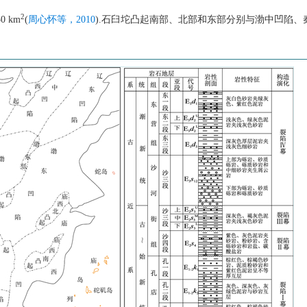
2
 km
(
周心怀等，2010
).石臼坨凸起南部、北部和东部分别与渤中凹陷、