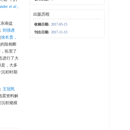
ander
et al
.,
出版历程
琼东南盆
收稿日期:
2017-05-15
；
刘强虎
刊出日期:
2017-11-15
(
徐长贵，
域的陆相断
容，拓宽了
也进行了大
但是，大多
一沉积时期
；
王冠民
地震资料解
岩沉积规模