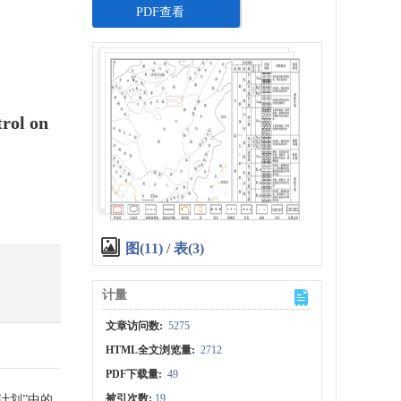
PDF查看
trol on
图(11)
/
表(3)
计量
文章访问数:
5275
HTML全文浏览量:
2712
PDF下载量:
49
被引次数:
19
缘计划”中的