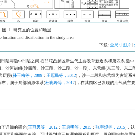
图 1
研究区的位置和地层
 location and distribution in the study area
下载:
全尺寸图片
凹陷与渤中凹陷之间.石臼坨凸起区新生代主要发育新近系和第四系.渤中
、沙河街组(沙四段、沙三段、沙二段、沙一段)、东营组(东三段、东二
岩层段(
孙玉梅等，2009
；
王冠民等，2012
)，沙一二段和东营组为古近系
分布，属于局部物源体系(
杜晓峰等，2017
)，在其围区已发现的油气藏主
了详细的研究(
王冠民等，2012
；
王启明等，2015
；
张宇焜等，2015
)，
角洲顶面和底面的追踪，可以得到扇三角洲的面积和厚度，再利用钻井位置