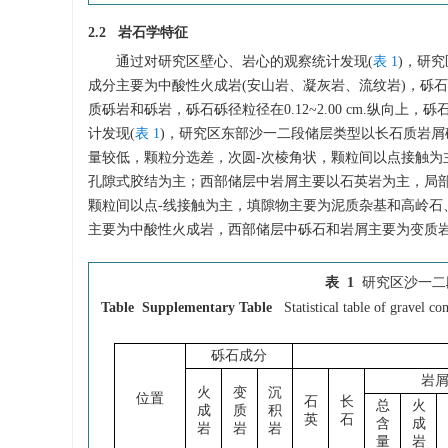
2.2 岩石学特征
通过对研究区壁心、岩心的观察统计发现(
表 1
)，研
成分主要为中酸性火成岩(安山岩、凝灰岩、流纹岩)，砾石砾
质砾岩和砾岩，砾石砾径粒径在0.12~2.00 cm.纵
计发现(
表 1
)，研究区东部沙一二段储层类型以长石质岩屑
量较低，颗粒分选差，次圆-次棱角状，颗粒间以点接触
孔隙式胶结为主；西部储层中岩屑主要以石英岩为主，局部
颗粒间以点-线接触为主，填隙物主要为泥质杂基和高岭石
主要为中酸性火成岩，西部储层中砾石和岩屑主要为变质岩
表 1
研究区沙一二
Table Supplementary Table
Statistical table of gravel 
砾石成分
岩
火
变
沉
位置
石
长
总
火
成
质
积
英
石
含
成
岩
岩
岩
量
岩