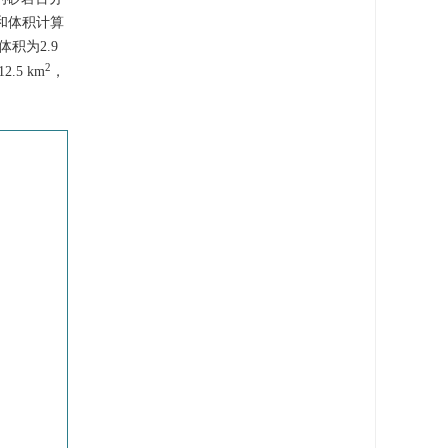
积和体积计算
体积为2.9
2
.5 km
，