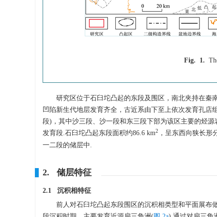
Fig. 1.
The
研究区位于石臼坨凸起的东段及围区，南北夹持在秦南
凹陷新生代地层发育齐全，古近系由下至上依次发育孔店组
段)，其中沙三段、沙一段和东三段下部为该区主要的烃源
2
发育段.石臼坨凸起东段面积约86.6 km
，呈东西向狭长形
一二段的储层中.
2. 储层特征
2.1 沉积相特征
前人对石臼坨凸起东段围区的沉积相类型和平面展布做
段沉积时期，主要发育近源扇三角洲(
图 2a
).通过对扇三