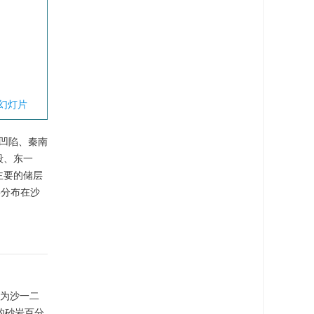
幻灯片
凹陷、秦南
段、东一
主要的储层
要分布在沙
认为沙一二
的砂岩百分