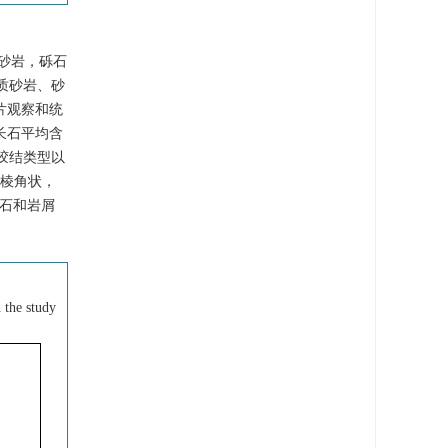
砂岩，砾石
砾质砂岩、砂
薄片观察和统
长石平均含
胶结类型以
次棱角状，
砾石和岩屑
 the study