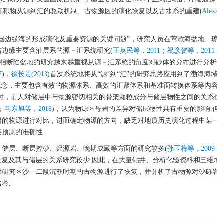
在沉积物从源到汇的驱动机制、古物源区的演化恢复以及古水系的重建(
Alex
“中国边缘海的形成演化及重要资源的关键问题”，研究人员在莺歌海盆地、
边缘主要含油层系的源－汇系统研究(
王英民等，2011
；
祝彦贺等，2011
陆相断陷盆地的研究越来越重视从源－汇系统的角度对砂体的分布进行分析
7
)，
徐长贵(2013)
首次系统地将从“源”到“汇”的研究思路应用到了渤海海
概念，主要包含有效的物源体系、高效的汇聚体系和基准面转换体系等内
时，前人对储层中与物源密切相关的骨架颗粒成分与储层物性之间的关系
；
马东旭等，2016
)，认为物源区母岩的差异对储层物性具有重要的影响.
留的物源进行对比，进而确定物源的方向，缺乏对地质历史演化过程中某
预测的准确性.
储层、断层控砂、烃源岩、晚期成藏等方面的研究较多(
孙玉梅等，2009
恢复及其与储层的关系研究较少.因此，在大量钻井、分析化验资料和三维
对研究区沙一二段沉积时期的古物源进行了恢复，并分析了古物源对砂砾
鉴.