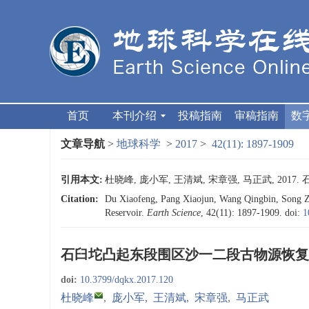
首页
本刊介绍
投稿指南
审稿指南
数
文章导航
>
地球科学
>
2017
>
42(11): 1897-1909
引用本文:
杜晓峰, 庞小军, 王清斌, 宋章强, 马正武, 2017
Citation:
Du Xiaofeng, Pang Xiaojun, Wang Qingbin, Song Zh
Reservoir.
Earth Science
, 42(11): 1897-1909.
doi:
1
石臼坨凸起东段围区沙一二段古物源恢复
doi:
10.3799/dqkx.2017.120
杜晓峰
,
庞小军
,
王清斌
,
宋章强
,
马正武