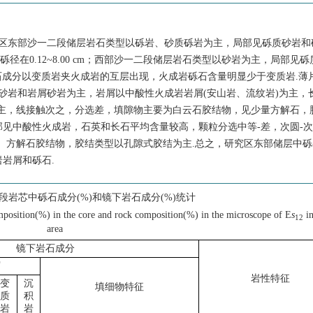
究区东部沙一二段储层岩石类型以砾岩、砂质砾岩为主，局部见砾质砂岩和
径在0.12~8.00 cm；西部沙一二段储层岩石类型以砂岩为主，局部见
向上，砾石成分以变质岩夹火成岩的互层出现，火成岩砾石含量明显少于变质岩.
砂岩和岩屑砂岩为主，岩屑以中酸性火成岩岩屑(安山岩、流纹岩)为主，
为主，线接触次之，分选差，填隙物主要为白云石胶结物，见少量方解石，
见中酸性火成岩，石英和长石平均含量较高，颗粒分选中等-差，次圆-
、方解石胶结物，胶结类型以孔隙式胶结为主.总之，研究区东部储层中
岩屑和砾石.
段岩芯中砾石成分(%)和镜下岩石成分(%)统计
composition(%) in the core and rock composition(%) in the microscope of E
s
in
12
area
镜下岩石成分
屑
岩性特征
变
沉
填细物特征
质
积
岩
岩