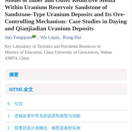
Model of Inner and Outer Reductive Media
Within Uranium Reservoir Sandstone of
Sandstone-Type Uranium Deposits and Its Ore-
Controlling Mechanism: Case Studies in Daying
and Qianjiadian Uranium Deposits
Jiao Yangquan
,
Wu Liqun
,
Rong Hui
Key Laboratory of Tectonics and Petroleum Resources of
Ministry of Education, China University of Geosciences, Wuhan
430074, China
摘要
HTML全文
0. 引言
1. 含铀岩系中常见的还原剂类型与功能
2. 双重还原介质概念、模型及典型实例