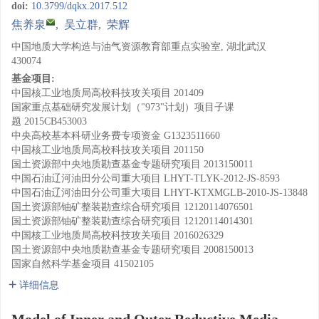
doi:
10.3799/dqkx.2017.512
焦养泉
,
吴立群
,
荣辉
中国地质大学构造与油气资源教育部重点实验室, 湖北武汉
430074
基金项目:
中国核工业地质局高校科技攻关项目
201409
国家重点基础研究发展计划（"973"计划）项目子课
题
2015CB453003
中央高校基本科研业务费专项资金
G1323511660
中国核工业地质局高校科技攻关项目
201150
国土资源部中央地质勘查基金专题研究项目
2013150011
中国石油辽河油田分公司重大项目
LHYT-TLYK-2012-JS-8593
中国石油辽河油田分公司重大项目
LHYT-KTXMGLB-2010-JS-13848
国土资源部铀矿整装勘查综合研究项目
12120114076501
国土资源部铀矿整装勘查综合研究项目
12120114014301
中国核工业地质局高校科技攻关项目
2016026329
国土资源部中央地质勘查基金专题研究项目
2008150013
国家自然科学基金项目
41502105
详细信息