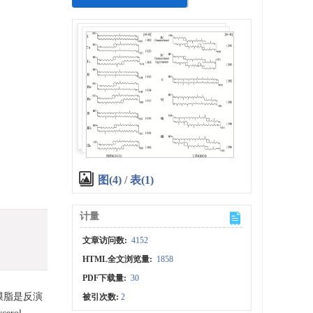
图(4)
/
表(1)
计量
文章访问数:
4152
HTML全文浏览量:
1858
PDF下载量:
30
膜脂是反演
被引次数:
2