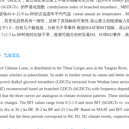
通过测定巫山黄土中微生物醚类化合物（glycerol dialkyl glyce
Ts）的甲基化指数（methylation index of branched tetraethers，
BT）重建该地44.4~22.8 ka.BP的古温度年平均气温（mean annual air temperatur
，其变化趋势具有一致性，反映了其指标的可靠性.巫山黄土的陆源输入指
间，大部分值接近于1.0，但有几个极低值，分析为干旱事件.根据MAAT和BIT指标，
.BP、23.7±2.3 ka.BP时相对比较干旱，推测可能分别对应着H4、H3和H2事件
/
气候变化
f Chinese Loess, is distributed in the Three Gorges area in the Yangtze River,
many scholars in paleoclimate. In order to further reveal its causes and better 
glycerol dialkyl glycerol tetraethers (GDGTs) extracted from Wushan loess secti
AAT) reconstructed based on branched GDGTs (bGDGTs) with frequency-depend
d that the three curves are analogous in climate evolution patterns. These simila
matic changes. The BIT values range from 0.5-1.0 and most BIT (bGDGTs vs. cr
very dry at 36.2 ka.BP, 30.2 ka.BP and 23.5 ka.BP. Based on MAAT and BIT value
oposed that the three periods correspond to H4, H3, H2 climate events, respective