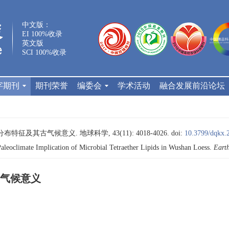
中文版：
EI 100%收录
英文版
SCI 100%收录
字期刊
期刊荣誉
编委会
学术活动
融合发展前沿论坛
征及其古气候意义. 地球科学, 43(11): 4018-4026.
doi:
10.3799/dqkx.
aleoclimate Implication of Microbial Tetraether Lipids in Wushan Loess.
Earth
气候意义