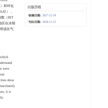
rol
MBT）和环化
出版历程
e，MAAT），
收稿日期:
2017-12-19
数（BIT
刊出日期:
2018-11-15
巫山地区在冰期
，表明该区气
 which
understand
on were
ent
rities show
enarchaeol)
s, it is
ly.