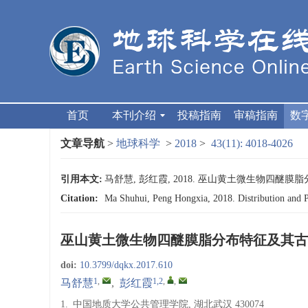
首页
本刊介绍
投稿指南
审稿指南
数
文章导航
>
地球科学
>
2018
>
43(11): 4018-4026
引用本文:
马舒慧, 彭红霞, 2018. 巫山黄土微生物四醚膜脂分布特
Citation:
Ma Shuhui, Peng Hongxia, 2018. Distribution and P
巫山黄土微生物四醚膜脂分布特征及其古
doi:
10.3799/dqkx.2017.610
1
,
1,2
,
,
马舒慧
,
彭红霞
1.
中国地质大学公共管理学院, 湖北武汉 430074