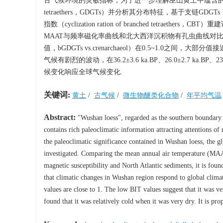
古气候环境的灵敏指标，为了进一步理解巫山黄土中蕴含的古气候意义，
tetraethers，GDGTs）并分析其分布特征，基于支链GDGTs（bGDG
指数（cyclization ration of branched tetraethers，C
MAAT与频率磁化率曲线和北大西洋沉积物有孔虫曲线对比
值，bGDGTs vs.crenarchaeol）在0.5~1.0之
气候有剧烈的波动，在36.2±3.6 ka.BP、26.0±2.7 ka
候变化响应全球气候变化.
关键词:
黄土
/
古气候
/
微生物醚类化合物
/
年平均气温
Abstract:
"Wushan loess", regarded as the southern boundary o
contains rich paleoclimatic information attracting attentions of 
the paleoclimatic significance contained in Wushan loess, the 
investigated. Comparing the mean annual air temperature (M
magnetic susceptibility and North Atlantic sediments, it is foun
that climatic changes in Wushan region respond to global cli
values are close to 1. The low BIT values suggest that it was 
found that it was relatively cold when it was very dry. It is pr