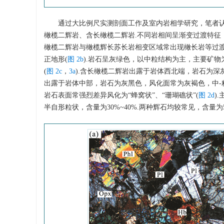
通过大比例尺实测剖面工作及室内岩相学研究，笔者认
橄榄二辉岩、含长橄榄二辉岩.不同岩相间呈渐变过渡特征
橄榄二辉岩与橄榄辉长苏长岩相变区域常出现橄长岩等过渡
正地形(
图 2b
).岩石呈灰绿色，以中粒结构为主，主要矿
(
图 2c
，
3a
).含长橄榄二辉岩出露于岩体西北端，岩石为深
出露于岩体中部，岩石为灰黑色，风化面常为灰褐色，中-
岩石表面常强烈差异风化为“蜂窝状”、“珊瑚礁状”(
图 2d
)
半自形粒状，含量为30%~40%.两种辉石均较常见，含量为