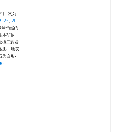
露相，次为
图 2e
，
2f
).
表呈凸起的
含水矿物
橄榄二辉岩
地形，地表
石为自形-
b
).