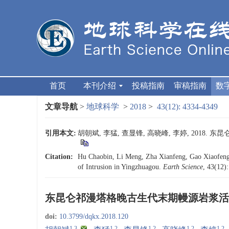
首页
本刊介绍
投稿指南
审稿指南
数
文章导航
>
地球科学
>
2018
>
43(12): 4334-4349
引用本文:
胡朝斌, 李猛, 查显锋, 高晓峰, 李婷, 2018.
Citation:
Hu Chaobin, Li Meng, Zha Xianfeng, Gao Xiaofeng,
of Intrusion in Yingzhuagou.
Earth Science
, 43(12)
东昆仑祁漫塔格晚古生代末期幔源岩浆活
doi:
10.3799/dqkx.2018.120
1,3
,
1,2
1,2
1,2
1,2