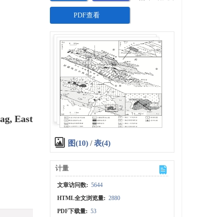
PDF查看
ag, East
图(10)
/
表(4)
计量
文章访问数:
5644
HTML全文浏览量:
2880
PDF下载量:
53