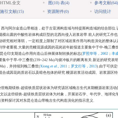
HTML全文
图
(10)
表
(4)
参考文献
(64)
施引文献
(15)
资源附件
(0)
访问统计
，西与阿尔金造山带相连，处于古亚洲构造域与特提斯构造域的结合部位.
规模出露的中酸性岩体构成巨型的北西向侵入岩浆岩带.前人的研究工作
动研究相对薄弱，一定程度上限制了对区域岩浆作用与构造演化的整体认识
者重视.大量的壳幔混源成因的花岗岩年龄报道主要集中于中-晚三叠世(22
东昆仑印支期造山作用向造山后伸展体制转换的标志(
罗照华等，2002
；
丰
中于早-中三叠世(239~242 Ma)与俯冲板片的断离有关.新近的研究表
 Ma)，并持续到晚三叠世(
Xiong
et al
., 2011
；
罗文行等，2013
).由于可供
混合成因花岗质岩石以及暗色包体的研究.幔源岩浆活动成因、岩浆源区
叠世晚期镁铁-超镁铁质层状岩体为研究该区域晚古生代末期幔源岩浆活动
.本文以这些镁铁-超镁铁质层状岩体为对象，开展岩石学、年代学、地球化
资料探讨其对东昆仑造山带晚古生代构造演化的指示意义.