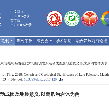
中文版：
EI 100%收录
英文版
SCI 100%收录
字期刊
期刊荣誉
编委会
学术活动
融合发展前沿论坛
 东昆仑祁漫塔格晚古生代末期幔源岩浆活动成因及地质意义:以鹰爪沟岩体为例. 地球科学, 
 Li Ting, 2018. Genesis and Geological Significance of Late Paleozoic Mant
: 4334-4349.
doi:
10.3799/dqkx.2018.120
动成因及地质意义:以鹰爪沟岩体为例