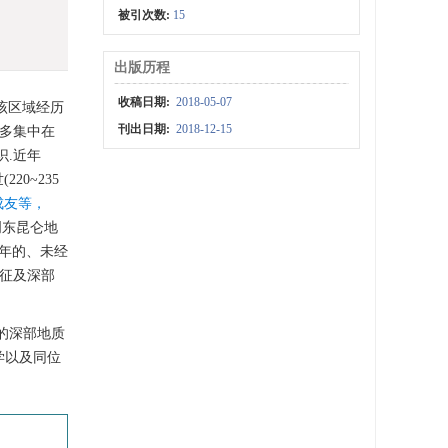
被引次数:
15
出版历程
收稿日期:
2018-05-07
该区域经历
刊出日期:
2018-12-15
也多集中在
.近年
0~235
成友等，
明东昆仑地
定年的、未经
特征及深部
的深部地质
学以及同位