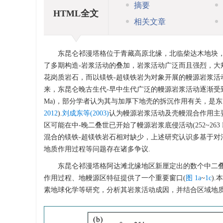
摘要
HTML全文
相关文章
东昆仑祁漫塔格位于青藏高原北缘，北临柴达木地块
了多期构造-岩浆活动的叠加，岩浆活动广泛而且强烈，大
花岗质岩石，而以镁铁-超镁铁岩为对象开展的幔源岩浆活
来，东昆仑晚古生代-早中生代广泛的幔源岩浆活动逐渐受到学
Ma)，部分学者认为其与加厚下地壳的拆沉作用有关，是
2012
).
刘成东等(2003)
认为幔源岩浆活动及壳幔混合作用主要集
区可能在中-晚二叠世已开始了幔源岩浆底侵活动(252~263
混合的镁铁-超镁铁岩石相对缺少，上述研究认识多基于对
地质作用过程等问题存在诸多争议.
东昆仑祁漫塔格阿达滩北缘地区新厘定出的数个中二
作用过程、地幔源区特征提供了一个重要窗口(
图 1a
~
1c
)
素地球化学等研究，分析其岩浆活动成因，并结合区域地质