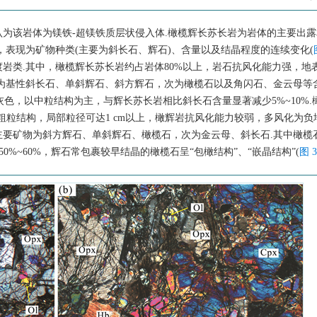
为该岩体为镁铁-超镁铁质层状侵入体.橄榄辉长苏长岩为岩体的主要出
，表现为矿物种类(主要为斜长石、辉石)、含量以及结晶程度的连续变化(
岩类.其中，橄榄辉长苏长岩约占岩体80%以上，岩石抗风化能力强，地
物为基性斜长石、单斜辉石、斜方辉石，次为橄榄石以及角闪石、金云母等
灰色，以中粒结构为主，与辉长苏长岩相比斜长石含量显著减少5%~10%.
粗粒结构，局部粒径可达1 cm以上，橄辉岩抗风化能力较弱，多风化为负
.主要矿物为斜方辉石、单斜辉石、橄榄石，次为金云母、斜长石.其中橄榄
50%~60%，辉石常包裹较早结晶的橄榄石呈“包橄结构”、“嵌晶结构”(
图 3