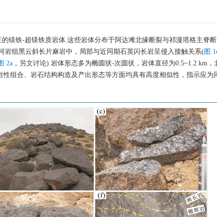
的镁铁-超镁铁质岩体.这些岩体分布于阿达滩北缘断裂与祁漫塔格主脊
白沙河岩组黑云斜长片麻岩中，局部与近同期石英闪长岩呈侵入接触关系(
图 1
图 2a
，另文讨论).岩体形态多为椭圆状-次圆状，岩体直径为0.5~1.2 km，
在岩性组合、岩石结构构造及产出形态等方面均具有高度相似性，指示应为