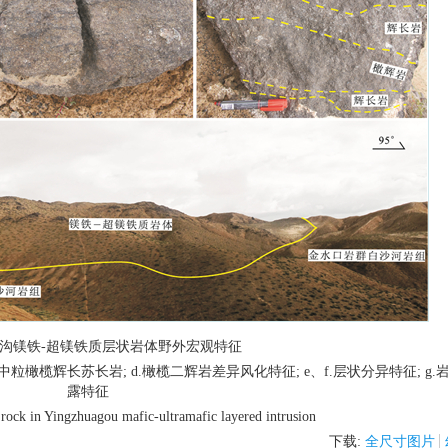
沟镁铁-超镁铁质层状岩体野外宏观特征
.中粒橄榄辉长苏长岩; d.橄榄二辉岩差异风化特征; e、f.层状分异特征; g
露特征
rock in Yingzhuagou mafic-ultramafic layered intrusion
下载:
全尺寸图片