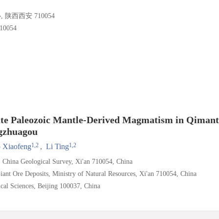
西西安 710054
054
Late Paleozoic Mantle-Derived Magmatism in Qimant
ngzhuagou
1,2
1,2
 Xiaofeng
,
Li Ting
, China Geological Survey, Xi'an 710054, China
nt Ore Deposits, Ministry of Natural Resources, Xi'an 710054, China
cal Sciences, Beijing 100037, China