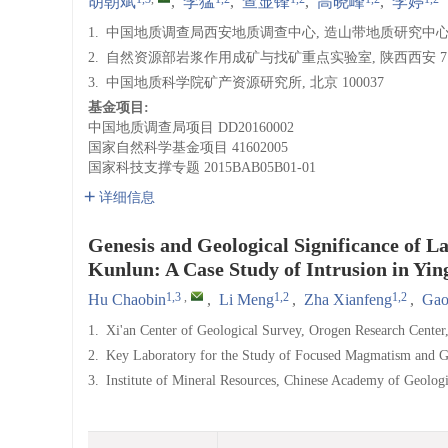
胡朝斌
,
李猛
,
查显锋
,
高晓峰
,
李婷
1.
中国地质调查局西安地质调查中心, 造山带地质研究中心, 陕
2.
自然资源部岩浆作用成矿与找矿重点实验室, 陕西西安 710
3.
中国地质科学院矿产资源研究所, 北京 100037
基金项目:
中国地质调查局项目
DD20160002
国家自然科学基金项目
41602005
国家科技支撑专题
2015BAB05B01-01
详细信息
Genesis and Geological Significance of 
Kunlun: A Case Study of Intrusion in Yi
1,3
,
1,2
1,2
Hu Chaobin
,
Li Meng
,
Zha Xianfeng
,
Gao
1.
Xi'an Center of Geological Survey, Orogen Research Center
2.
Key Laboratory for the Study of Focused Magmatism and Gia
3.
Institute of Mineral Resources, Chinese Academy of Geologi