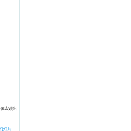
.岩体宏观出
幻灯片