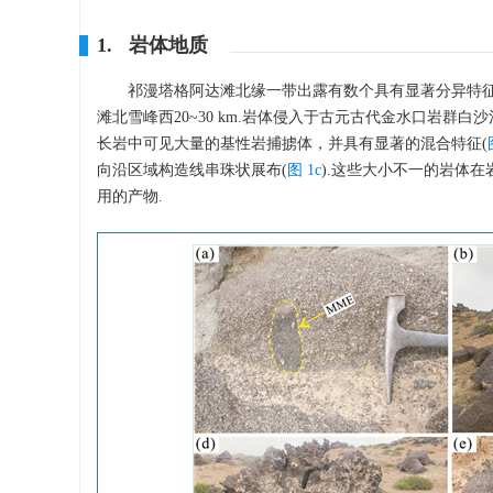
1. 岩体地质
祁漫塔格阿达滩北缘一带出露有数个具有显著分异特征
滩北雪峰西20~30 km.岩体侵入于古元古代金水口岩群
长岩中可见大量的基性岩捕掳体，并具有显著的混合特征(
向沿区域构造线串珠状展布(
图 1c
).这些大小不一的岩体
用的产物.