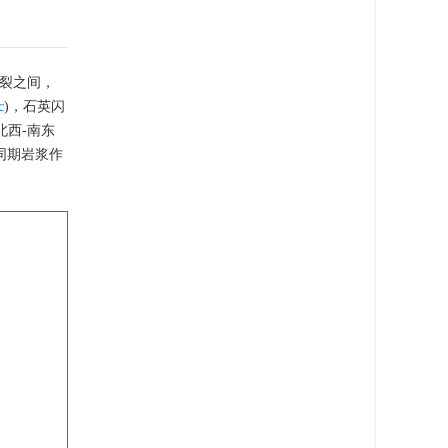
断裂之间，
c
)，石英闪
北西-南东
同期岩浆作