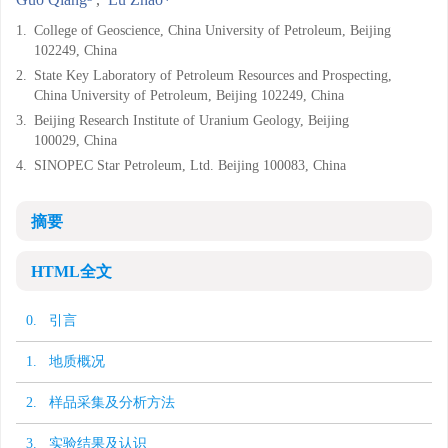
1.
College of Geoscience, China University of Petroleum, Beijing
102249, China
2.
State Key Laboratory of Petroleum Resources and Prospecting,
China University of Petroleum, Beijing 102249, China
3.
Beijing Research Institute of Uranium Geology, Beijing
100029, China
4.
SINOPEC Star Petroleum, Ltd. Beijing 100083, China
摘要
HTML全文
0. 引言
1. 地质概况
2. 样品采集及分析方法
3. 实验结果及认识