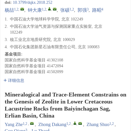
doi:
10.3799/dqkx.2018.252
1,2
,
1,2
,
,
1,2
3
4
杨喆
,
钟大康
,
张硕
,
郭强
,
路昭
1.
中国石油大学地球科学学院, 北京 102249
2.
中国石油大学油气资源与探测国家重点实验室, 北京
102249
3.
核工业北京地质研究院, 北京 100029
4.
中国石化集团新星石油有限责任公司, 北京 100083
基金项目:
国家自然科学基金项目
41302108
国家自然科学基金项目
41472094
国家自然科学基金项目
41502099
详细信息
Mineralogical and Trace-Element Constrains on
the Genesis of Zeolite in Lower Cretaceous
Lacustrine Rocks from Baiyinchagan Sag,
Erlian Basin, China
1,2
,
1,2
,
,
1,2
Yang Zhe
,
Zhong Dakang
,
Zhang Shuo
,
3
4
Guo Qiang
,
Lu Zhao