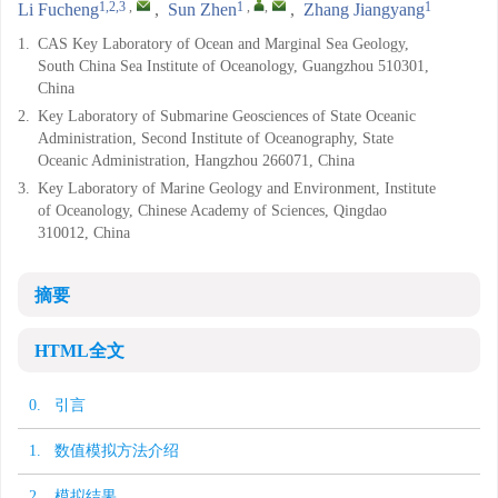
1,2,3
,
1
,
,
1
Li Fucheng
,
Sun Zhen
,
Zhang Jiangyang
1.
CAS Key Laboratory of Ocean and Marginal Sea Geology,
South China Sea Institute of Oceanology, Guangzhou 510301,
China
2.
Key Laboratory of Submarine Geosciences of State Oceanic
Administration, Second Institute of Oceanography, State
Oceanic Administration, Hangzhou 266071, China
3.
Key Laboratory of Marine Geology and Environment, Institute
of Oceanology, Chinese Academy of Sciences, Qingdao
310012, China
摘要
HTML全文
0. 引言
1. 数值模拟方法介绍
2. 模拟结果