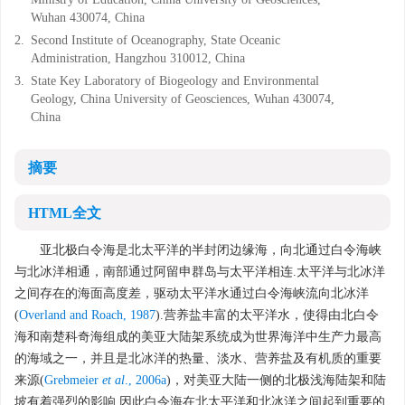
Wuhan 430074, China
2.
Second Institute of Oceanography, State Oceanic
Administration, Hangzhou 310012, China
3.
State Key Laboratory of Biogeology and Environmental
Geology, China University of Geosciences, Wuhan 430074,
China
摘要
HTML全文
亚北极白令海是北太平洋的半封闭边缘海，向北通过白令海峡
与北冰洋相通，南部通过阿留申群岛与太平洋相连.太平洋与北冰洋
之间存在的海面高度差，驱动太平洋水通过白令海峡流向北冰洋
(
Overland and Roach, 1987
).营养盐丰富的太平洋水，使得由北白令
海和南楚科奇海组成的美亚大陆架系统成为世界海洋中生产力最高
的海域之一，并且是北冰洋的热量、淡水、营养盐及有机质的重要
来源(
Grebmeier
et al
., 2006a
)，对美亚大陆一侧的北极浅海陆架和陆
坡有着强烈的影响.因此白令海在北太平洋和北冰洋之间起到重要的