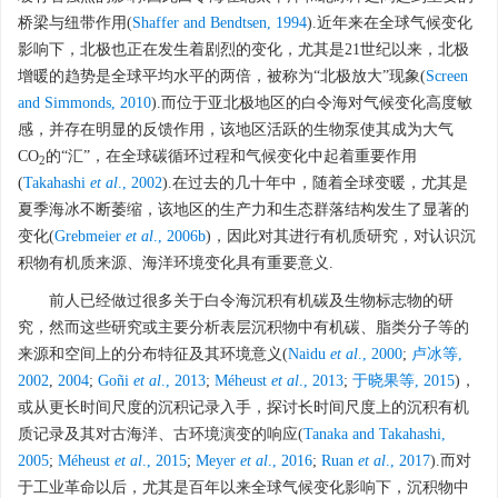
桥梁与纽带作用(
Shaffer and Bendtsen, 1994
).近年来在全球气候变化
影响下，北极也正在发生着剧烈的变化，尤其是21世纪以来，北极
增暖的趋势是全球平均水平的两倍，被称为“北极放大”现象(
Screen
and Simmonds, 2010
).而位于亚北极地区的白令海对气候变化高度敏
感，并存在明显的反馈作用，该地区活跃的生物泵使其成为大气
CO
的“汇”，在全球碳循环过程和气候变化中起着重要作用
2
(
Takahashi
et al
., 2002
).在过去的几十年中，随着全球变暖，尤其是
夏季海冰不断萎缩，该地区的生产力和生态群落结构发生了显著的
变化(
Grebmeier
et al
., 2006b
)，因此对其进行有机质研究，对认识沉
积物有机质来源、海洋环境变化具有重要意义.
前人已经做过很多关于白令海沉积有机碳及生物标志物的研
究，然而这些研究或主要分析表层沉积物中有机碳、脂类分子等的
来源和空间上的分布特征及其环境意义(
Naidu
et al
., 2000
;
卢冰等,
2002
,
2004
;
Goñi
et al
., 2013
;
Méheust
et al
., 2013
;
于晓果等, 2015
)，
或从更长时间尺度的沉积记录入手，探讨长时间尺度上的沉积有机
质记录及其对古海洋、古环境演变的响应(
Tanaka and Takahashi,
2005
;
Méheust
et al
., 2015
;
Meyer
et al
., 2016
;
Ruan
et al
., 2017
).而对
于工业革命以后，尤其是百年以来全球气候变化影响下，沉积物中