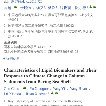
doi:
10.3799/dqkx.2018.726
1
,
2
3
3
3
1
,
,
高超
,
于晓果
,
杨义
,
杨欢
,
吕晓霞
,
阮小燕
1.
中国地质大学构造与油气资源教育部重点实验室, 湖北武汉
430074
2.
国家海洋局第二海洋研究所, 浙江杭州 310012
3.
中国地质大学生物地质与环境地质国家重点实验室, 湖北武
汉 430074
基金项目:
国家自然科学基金项目
41330103
南北极环境综合考察专项项目
CHINARE2016-03-02
详细信息
Characteristics of Lipid Biomakers and Their
Response to Climate Change in Column
Sediments from Bering Sea Shelf
1
,
2
3
3
Gao Chao
,
Yu Xiaoguo
,
Yang Yi
,
Yang Huan
,
3
1
,
,
Lü Xiaoxia
,
Ruan Xiaoyan
1.
Key Laboratory of Tectonics and Petroleum Resources,
Ministry of Education, China University of Geosciences,