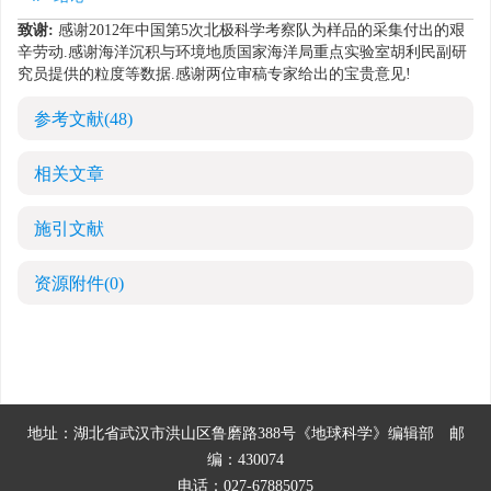
致谢:
感谢2012年中国第5次北极科学考察队为样品的采集付出的艰
辛劳动.感谢海洋沉积与环境地质国家海洋局重点实验室胡利民副研
究员提供的粒度等数据.感谢两位审稿专家给出的宝贵意见!
参考文献
(48)
相关文章
施引文献
资源附件
(0)
地址：湖北省武汉市洪山区鲁磨路388号《地球科学》编辑部
邮
编：430074
电话：027-67885075