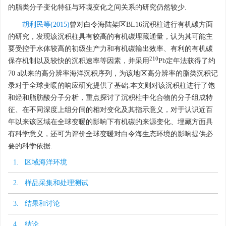
的脂类分子变化特征与环境变化之间关系的研究仍然较少.
胡利民等(2015)
曾对白令海陆架区BL16沉积柱进行有机碳方面
的研究，发现该沉积柱具有较高的有机碳埋藏通量，认为其可能主
要受控于水体较高的初级生产力和有机碳输出效率、有利的有机碳
210
保存机制以及较快的沉积速率等因素，并采用
Pb定年法获得了约
70 a以来的高分辨率海洋沉积序列，为该地区高分辨率的脂类沉积记
录对于全球变暖的响应研究提供了基础.本文则对该沉积柱进行了饱
和烃和脂肪酸分子分析，重点探讨了沉积柱中化合物的分子组成特
征、在不同深度上组分间的相对变化及其指示意义，对于认识近百
年以来该区域在全球变暖的影响下有机碳的来源变化、埋藏方面具
有科学意义，还可为评价全球变暖对白令海生态环境的影响提供必
要的科学依据.
1. 区域海洋环境
2. 样品采集和处理测试
3. 结果和讨论
4. 结论