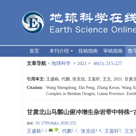
首页
本刊介绍
投稿指南
审稿指南
数
文章导航
>
地球科学
>
2021
>
46(1): 215-227
引用本文:
王盛栋, 代鹏, 张克信, 王嘉轩, 王文, 2021.
Citation:
Wang Shengdong, Dai Peng, Zhang Kexin, Wang Jia
Complex in Beishan Orogen, Gansu Province.
Earth
甘肃北山马鬃山俯冲增生杂岩带中特殊“
doi:
10.3799/dqkx.2020.255
1, 2
,
,
1, 2
3, 4
3
5
王盛栋
,
代鹏
,
张克信
,
王嘉轩
,
王文