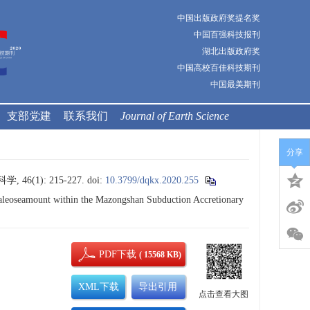
中国出版政府奖提名奖
中国百强科技报刊
湖北出版政府奖
中国高校百佳科技期刊
中国最美期刊
支部党建
联系我们
Journal of Earth Science
分享
(1): 215-227.
doi:
10.3799/dqkx.2020.255
leoseamount within the Mazongshan Subduction Accretionary
PDF下载
( 15568 KB)
XML下载
导出引用
点击查看大图