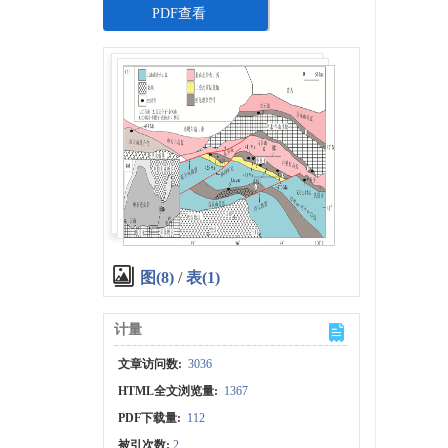
PDF查看
图(8)
/
表(1)
计量
文章访问数:
3036
HTML全文浏览量:
1367
PDF下载量:
112
被引次数:
2