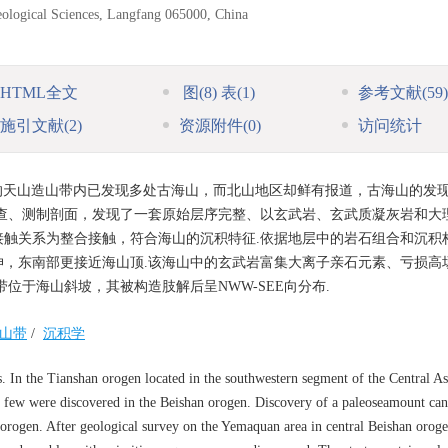
eological Sciences, Langfang 065000, China
HTML全文
图
(8)
表
(1)
参考文献
(59)
施引文献
(2)
资源附件
(0)
访问统计
的天山造山带内已发现多处古海山，而北山地区却鲜有报道，古海山的发
查、测制剖面，发现了一套原始层序完整、以玄武岩、玄武质凝灰岩和大
触关系为整合接触，符合海山的沉积特征.依据地层中的岩石组合和沉积
延伸，东南部更接近海山顶.该海山中的玄武岩富集大离子亲石元素、亏损高
位于海山斜坡，其被构造肢解后呈NWW-SEE向分布.
山带
/
沉积学
 In the Tianshan orogen located in the southwestern segment of the Central As
 few were discovered in the Beishan orogen. Discovery of a paleoseamount can
 orogen. After geological survey on the Yemaquan area in central Beishan orog