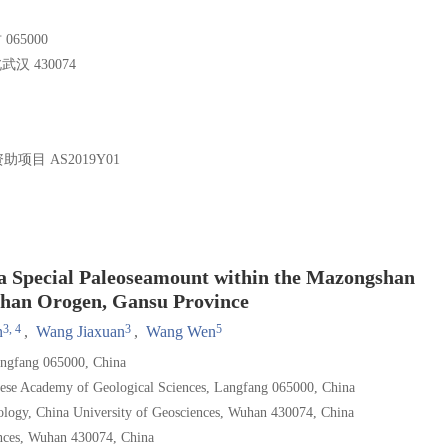
65000
 430074
资助项目
AS2019Y01
a Special Paleoseamount within the Mazongshan
shan Orogen, Gansu Province
3, 4
3
5
n
,
Wang Jiaxuan
,
Wang Wen
angfang 065000, China
inese Academy of Geological Sciences, Langfang 065000, China
logy, China University of Geosciences, Wuhan 430074, China
iences, Wuhan 430074, China