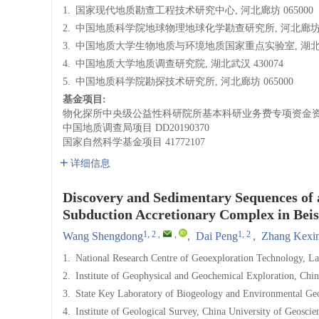
1.
国家现代地质勘查工程技术研究中心, 河北廊坊 065000
2.
中国地质科学院地球物理地球化学勘查研究所, 河北廊坊 0
3.
中国地质大学生物地质与环境地质国家重点实验室, 湖北武汉
4.
中国地质大学地质调查研究院, 湖北武汉 430074
5.
中国地质科学院勘探技术研究所, 河北廊坊 065000
基金项目:
物化探所中央级公益性科研院所基本科研业务费专项资金
中国地质调查局项目
DD20190370
国家自然科学基金项目
41772107
详细信息
Discovery and Sedimentary Sequences of 
Subduction Accretionary Complex in Bei
1, 2
,
,
1, 2
Wang Shengdong
,
Dai Peng
,
Zhang Kexi
1.
National Research Centre of Geoexploration Technology, L
2.
Institute of Geophysical and Geochemical Exploration, Ch
3.
State Key Laboratory of Biogeology and Environmental Geo
4.
Institute of Geological Survey, China University of Geosc