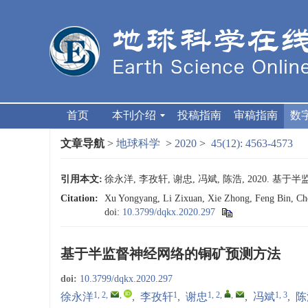
首页
本刊介绍
投稿指南
审稿指南
数
文章导航
>
地球科学
>
2020
>
45(12): 4563-4573
引用本文:
徐永洋, 李孜轩, 谢忠, 冯斌, 陈浩, 2020. 基于半
Citation:
Xu Yongyang, Li Zixuan, Xie Zhong, Feng Bin, Che
doi:
10.3799/dqkx.2020.297
基于半监督神经网络的铜矿预测方法
doi:
10.3799/dqkx.2020.297
1, 2
,
,
1
1, 2
,
,
1, 3
徐永洋
,
李孜轩
,
谢忠
,
冯斌
,
陈