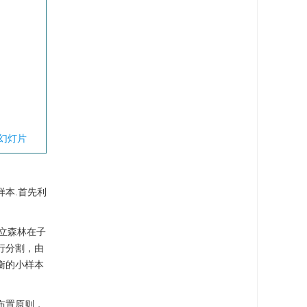
幻灯片
本.首先利
，孤立森林在子
行分割，由
衡的小样本
布置原则，