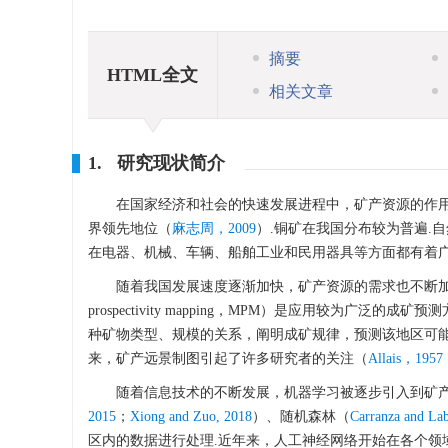
摘要
HTML全文
相关文章
1. 研究现状简介
在国家经济和社会的快速发展进程中，矿产资源的作
界领先地位（
麻志周，2009
）.铜矿在我国分布较为普遍.自
在电器、机械、车辆、船舶工业和民用器具等方面都有着广
随着我国发展速度逐渐加快，矿产资源的需求也不断加大
prospectivity mapping，MPM）是应用较
种矿物类型、规模的关系，阐明成矿规律，预测该地区可能
来，矿产远景制图引起了许多研究者的关注（
Allais，1957
随着信息技术的不断发展，机器学习被逐步引入到矿
2015
；
Xiong and Zuo, 2018
）、随机森林（
Carranza and Lab
区内的数据进行处理.近年来，人工神经网络开始在各个领