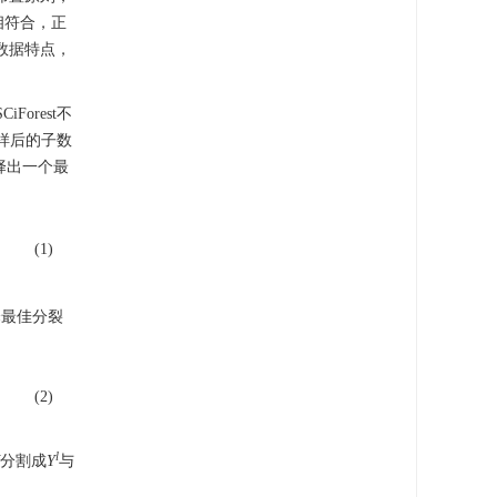
相符合，正
数据特点，
Forest不
采样后的子数
择出一个最
(1)
择最佳分裂
(2)
l
Y
分割成
Y
与