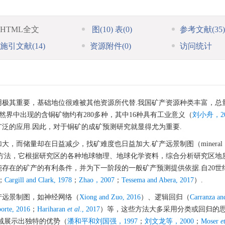
HTML全文
图
(10)
表
(0)
参考文献
(35)
施引文献
(14)
资源附件
(0)
访问统计
用极其重要，基础地位很难被其他资源所代替.我国矿产资源种类丰富，总
然界中出现的含铜矿物约有280多种，其中16种具有工业意义（
刘小舟，20
泛的应用.因此，对于铜矿的成矿预测研究就显得尤为重要.
，而储量却在日益减少，找矿难度也日益加大.矿产远景制图（mineral
为广泛的成矿预测方法，它根据研究区的各种地球物理、地球化学资料，综合分析研究区
存在的矿产的有利条件，并为下一阶段的一般矿产预测提供依据.自20世纪
；
Cargill and Clark, 1978
；
Zhao，2007
；
Tessema and Abera, 2017
）.
产远景制图，如神经网络（
Xiong and Zuo, 2016
）、逻辑回归（
Carranza an
orte, 2016
；
Hariharan
et al
., 2017
）等，这些方法大多采用分类或回归的
域展示出独特的优势（
潘和平和刘国强，1997
；
刘文龙等，2000
；
Moser
e