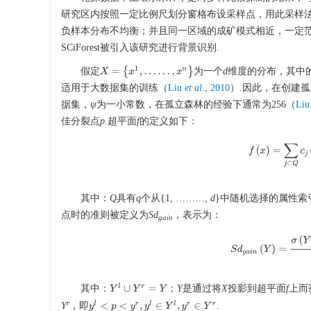
研究区内按照一定比例尺划分窗格布设采样点，用此采样
负样本分布不均衡；并且同一区域的成矿模式相近，一定范
SCiForest被引入该研究进行背景识别.
X
=
{
x
1
,
…
…
,
x
n
}
假定
为一个
d
维度的分布，其中
适用于大数据集的训练（
Liu
et al
., 2010
）.因此，在创建
据集，
ψ
为一小常数，在孤立森林的经验下通常为256（
Li
佳分裂点
p
.超平面
f
的定义如下：
f
(
x
)
=
∑
j
⊂
Q
c
j
其中：
Q
具有
q
个从{1, ………,
d
}中随机选择的属性索
点时的准则被定义为
Sd
，表示为：
gain
S
d
g
a
i
n
(
Y
)
=
σ
(
Y
Y
l
∪
Y
r
=
Y
其中：
；
Y
是通过将
X
投影到超平面
f
上而
r
y
l
<
p
<
y
r
,
y
l
∈
Y
l
,
y
r
∈
Y
r
Y
，即
.