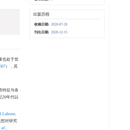
出版历程
收稿日期:
2020-07-20
刊出日期:
2020-12-15
量也处于世
07
），其
地质特征与各
20年代以
d Laborte,
思想对研究
t al
.,