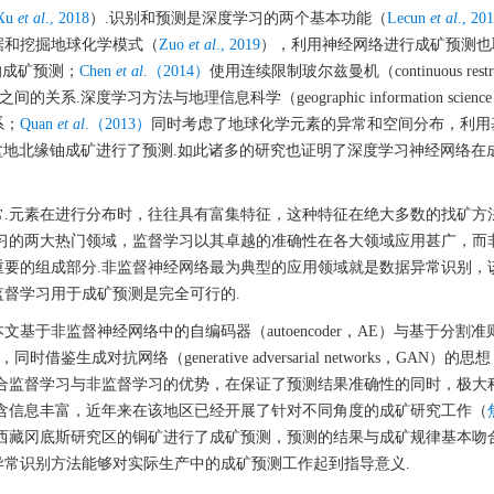
Xu
et al
., 2018
）.识别和预测是深度学习的两个基本功能（
Lecun
et al
., 20
据和挖掘地球化学模式（
Zuo
et al
., 2019
），利用神经网络进行成矿预测也
的成矿预测；
Chen
et al
.（2014）
使用连续限制玻尔兹曼机（continuous restri
的关系.深度学习方法与地理信息科学（geographic information scienc
系；
Quan
et al
.（2013）
同时考虑了地球化学元素的异常和空间分布，利用基
，ANN）对塔里木盆地北缘铀成矿进行了预测.如此诸多的研究也证明了深度学习神经网络
常.元素在进行分布时，往往具有富集特征，这种特征在绝大多数的找矿方
习的两大热门领域，监督学习以其卓越的准确性在各大领域应用甚广，而
要的组成部分.非监督神经网络最为典型的应用领域就是数据异常识别，
督学习用于成矿预测是完全可行的.
于非监督神经网络中的自编码器（autoencoder，AE）与基于分割
on，SCiFroest），同时借鉴生成对抗网络（generative adversarial networks，GAN
合监督学习与非监督学习的优势，在保证了预测结果准确性的同时，极大
含信息丰富，近年来在该地区已经开展了针对不同角度的成矿研究工作（
对西藏冈底斯研究区的铜矿进行了成矿预测，预测的结果与成矿规律基本吻
常识别方法能够对实际生产中的成矿预测工作起到指导意义.