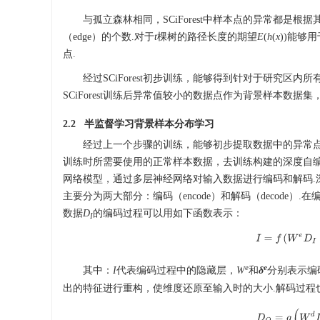
与孤立森林相同，SCiForest中样本点的异常都是根
（edge）的个数.对于
t
棵树的路径长度的期望
E
(
h
(
x
))能够
点.
经过SCiForest初步训练，能够得到针对于研究区
SCiForest训练后异常值较小的数据点作为背景样本数
2.2 半监督学习背景样本分布学习
经过上一个步骤的训练，能够初步提取数据中的异常点.
训练时所需要使用的正常样本数据，去训练构建的深度自编码神
网络模型，通过多层神经网络对输入数据进行编码和解码.
主要分为两大部分：编码（encode）和解码（decode
数据
D
的编码过程可以用如下函数表示：
I
I
=
f
(
W
e
D
I
+
e
e
其中：
I
代表编码过程中的隐藏层，
W
和
δ
分别表示编
出的特征进行重构，使维度还原至输入时的大小.解码过程
D
O
=
g
(
W
d
I