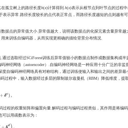
据其在孤立树上的路径长度
h
(
x
)计算得到.
h
(
x
)表示从根节点到叶节点的过程中
用于表示异常.路径长度较长的点代表正常点，而路径长度越短的点则越有
内所有数据点的异常值大小.异常值越大，说明该数据点的化探元素含量异常越
据集，用来训练自编码器，从而实现更精确的描绘背景分布情况.
通过选取经过SCiForest训练后异常值较小的数据点制作成数据集构成
经网络（autoencoder）.自编码神经网络是一种应用十分广泛的非监
深度自编码神经网络具有对称结构，通过训练使输入和输出之间的差异最小
）.在编码过程中，输入数据经过多层的限制玻尔兹曼机（RBM）降低维度，提
δ
e
)
,
码过程的权重矩阵和偏置向量.解码过程与编码过程类似，其作用是将编
也可以用函数表示为：
+
δ
δ
d
)
,
δ
δ