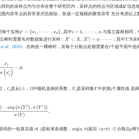
法得到的采样点均匀分布在整个研究区内，采样点的特点与区域成矿信息
围内异常点的异常形式也相似，形成一定规模的聚类异常.充分考虑以上
其
中
x
i
=
{
x
1
,
⋯
⋯
,
x
d
}
,
其
中
i
=
1
,
⋯
⋯
,
n
的每个实例
.与孤立森林相同，SCi
孤立树时需要先对数据集进行采样：
；其中
X
'为
X
′
⊂
X
,
|
X
′
|
=
ψ
⋯
⋯
u
et al
., 2010
）.在构造一棵树时，其每个分裂点处都需要在
τ
个超平面中选
x
j
σ
(
x
j
′
)
−
p
,
引，
C
是从[-1，1]中随机选择的系数，
X'
是采样集
X
'中的第
j
个属性值.选
j
j
)
−
a
v
g
(
σ
(
Y
l
)
,
σ
(
Y
r
)
)
σ
(
Y
)
,
获得的一组真实值.
σ
(·)是标准差函数，
avg
(
a
,
b
)返回（
a
+
b
）/2.分裂点
p
将