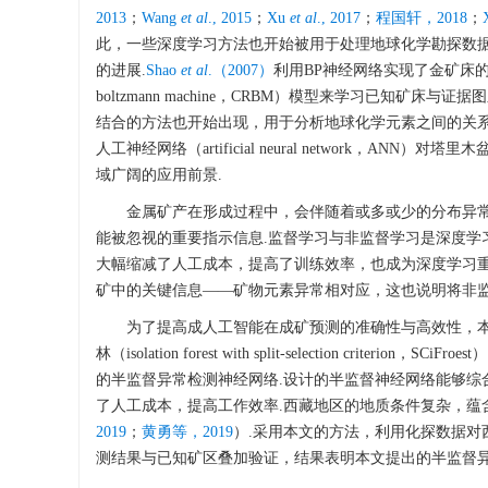
2013
；
Wang
et al
., 2015
；
Xu
et al
., 2017
；
程国轩，2018
；
此，一些深度学习方法也开始被用于处理地球化学勘探数
的进展.
Shao
et al
.（2007）
利用BP神经网络实现了金矿床
boltzmann machine，CRBM）模型来学习已知矿床与证据图之间
结合的方法也开始出现，用于分析地球化学元素之间的关
人工神经网络（artificial neural network
域广阔的应用前景.
金属矿产在形成过程中，会伴随着或多或少的分布异
能被忽视的重要指示信息.监督学习与非监督学习是深度学
大幅缩减了人工成本，提高了训练效率，也成为深度学习重
矿中的关键信息——矿物元素异常相对应，这也说明将非监
为了提高成人工智能在成矿预测的准确性与高效性，本文基
林（isolation forest with split-selection criteri
的半监督异常检测神经网络.设计的半监督神经网络能够综
了人工成本，提高工作效率.西藏地区的地质条件复杂，蕴
2019
；
黄勇等，2019
）.采用本文的方法，利用化探数据
测结果与已知矿区叠加验证，结果表明本文提出的半监督异