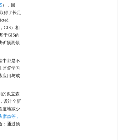
15
），因
取得了长足
cted
e，GIS）相
于GIS的
在成矿预测领
法中都是不
非监督学习
该应用与成
准则的孤立森
）的思想，设计全新
程度地减少
焦彦杰等，
合；通过预