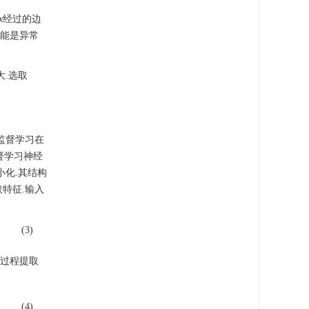
x
经过的边
可能是异常
大.选取
半监督学习在
督学习神经
化.其结构
取特征.输入
(3)
码过程提取
(4)