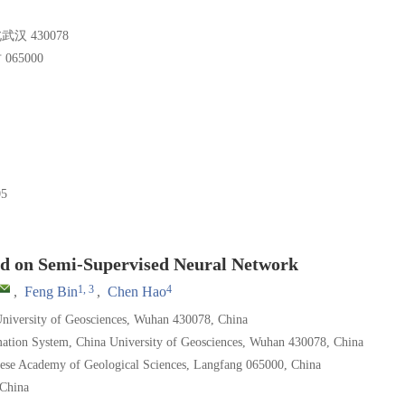
 430078
65000
5
ed on Semi-Supervised Neural Network
1, 3
4
,
Feng Bin
,
Chen Hao
niversity of Geosciences, Wuhan 430078, China
mation System, China University of Geosciences, Wuhan 430078, China
inese Academy of Geological Sciences, Langfang 065000, China
China