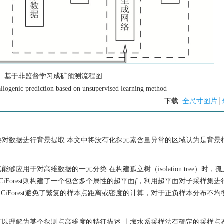
1
基于非监督学习成矿预测流程图
llogenic prediction based on unsupervised learning method
下载:
全尺寸图片
对数据进行背景提取.本文中将没有化探元素含量异常的区域认为是背景样
法的发展，其能够应用于对高维数据的一元分类.在构建孤立树（isolation tree）时
Forest则构建了一个包含多个属性的超平面
f
，利用超平面对子采样集进
iForest避免了繁复的样本点距离或密度的计算，对于正负样本分布不均
可以理解为某个探测点高维度的特征描述.土壤水系采样法有确定的采样点