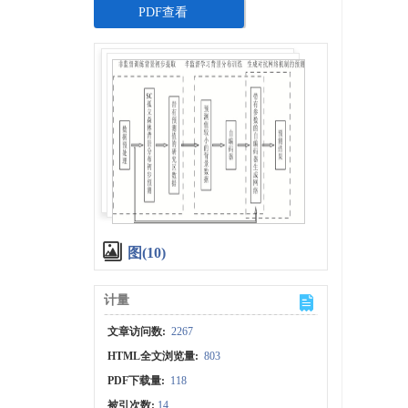
PDF查看
图(10)
计量
文章访问数:
2267
HTML全文浏览量:
803
PDF下载量:
118
被引次数:
14