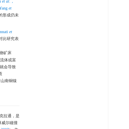
u
et al
.，
Yang
et
的形成仍未
nnati
et
.对比研究表
物矿床
的流体或富
就会导致
质
黄山南铜镍
华北克拉通，是
格林威尔碰撞