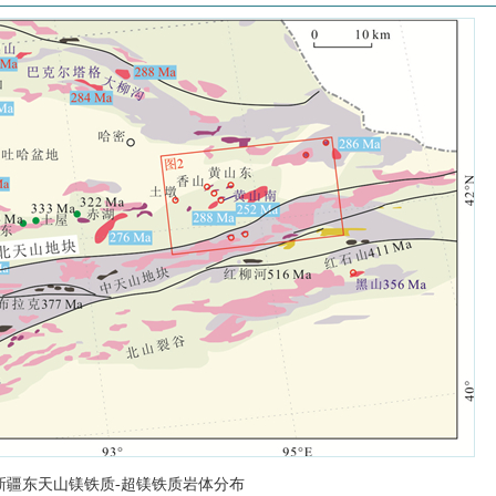
新疆东天山镁铁质-超镁铁质岩体分布