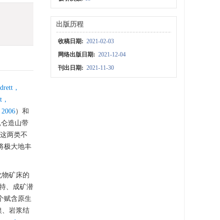
出版历程
收稿日期:
2021-02-03
网络出版日期:
2021-12-04
刊出日期:
2021-11-30
drett，
tt，
，2006
）和
昆仑造山带
，这两类不
将极大地丰
化物矿床的
特、成矿潜
个赋含原生
镍、岩浆结