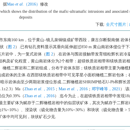
据
Mao
et al
.（2016）
修改
hich shows the distribution of the mafic-ultramafic intrusions and associated 
deposits
下载:
全尺寸图片
南160 km，位于黄山‒镜儿泉铜镍成矿带西段，康古尔断裂南侧.岩体长
状（
图 2
）.已有钻孔资料显示其垂向延伸超过850 m.黄山南岩体侵位于
英片岩中，为一复式岩体（
图 2
）.在岩体与围岩接触带发育细粒辉长岩冷
结构及矿化程度，黄山南岩体分为2个相带：超镁铁质岩相带和镁铁质岩
岩、橄榄二辉岩和二辉岩组成，分布于岩体东部；镁铁质岩相带主要为橄榄
成岩体的主体.在西部镁铁质岩相带中可见零星小面积橄榄二辉岩包体；
暗示岩体由至少两期岩浆侵位形成.二辉橄榄岩SHRIMP锆石U-Pb和辉长苏
±2.3）Ma（
Zhao
et al
.，2015
；
Mao
et al
.，2016
；
邓宇峰等，2021
）.
位为0.39%（
Zhao
et al
.，2016
）.迄今为止，在超镁铁质岩相带中发现1
体.最主要矿体为赋存于二辉橄榄岩相中的似层状矿体，其次为赋存于二辉岩
%~10%）、浸染状（硫化物含量为10%~30%）和块状（硫化物含量 > 
矿体中均可见到，块状矿石少见.