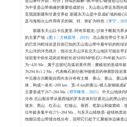
造山事件开始，经历了持续的裂解‒俯冲增生/碰撞造山过程，
为中亚造山带南缘的重要组成部分，天山造山带近东西向延伸
至我国新疆和甘肃交界处.新疆东天山是中亚成矿域的核心
及与海相火山作用有关的铜、锌、铁矿为特色（
李宁，202
新疆东天山以卡拉麦里‒阿奇库都克‒沙泉子断裂为界
的主要产地（
图 1
；
方林茹等，2019
）.北山裂谷带位于东
的巴音沟蛇绿岩是目前已知的天山造山带中最年轻的蛇绿岩套，
天山洋的洋壳残片，指示北天山洋在北天山地区可能在早
绿岩套中斜长花岗岩和斜长岩SHRIMP锆石U-Pb年龄为4
为~420 Ma，属于志留纪岛弧岩浆作用；糜棱岩的形成年龄
为294.8±1.2 Ma，代表晚石炭纪俯冲碰撞后的伸展阶段岩
中沿康古尔断裂自西向东分布有土墩、香山、黄山、黄山
体，构成一条长~200 km、宽~8 km的黄山‒镜儿泉铜镍成
主要形成于267~284 Ma（
邓宇峰等，2021
）.中天山地块
分布.北山裂谷带从最西端的罗东岩体到甘肃北山的黑山岩体
坡东、黑山、红石山、红镍山、蚕西、笔架山和旋窝岭，
位年龄多集中在271~284 Ma，与东天山镁铁质‒超镁铁质
他都沿造山带缝合线分布，说明它们处于汇聚板块边缘造山