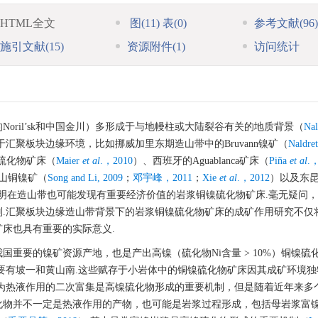
HTML全文
图
(11)
表
(0)
参考文献
(96)
施引文献
(15)
资源附件
(1)
访问统计
oril’sk和中国金川）多形成于与地幔柱或大陆裂谷有关的地质背景（
Nal
汇聚板块边缘环境，比如挪威加里东期造山带中的Bruvann镍矿（
Naldre
铜镍硫化物矿床（
Maier
et al
.，2010
）、西班牙的Aguablanca矿床（
Piña
et al
.
山铜镍矿（
Song and Li, 2009
；
邓宇峰，2011
；
Xie
et al
.，2012
）以及东
明在造山带也可能发现有重要经济价值的岩浆铜镍硫化物矿床.毫无疑问
.汇聚板块边缘造山带背景下的岩浆铜镍硫化物矿床的成矿作用研究不仅
床也具有重要的实际意义.
重要的镍矿资源产地，也是产出高镍（硫化物Ni含量 > 10%）铜镍硫
要有坡一和黄山南.这些赋存于小岩体中的铜镍硫化物矿床因其成矿环境独
为热液作用的二次富集是高镍硫化物形成的重要机制，但是随着近年来多
化物并不一定是热液作用的产物，也可能是岩浆过程形成，包括母岩浆富