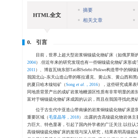
摘要
HTML全文
相关文章
0. 引言
目前，世界上超大型岩浆铜镍硫化物矿床（如俄罗斯的N
2004
）.但近年来的研究发现也有一些铜镍硫化物矿床形成于
2011
）、博兹瓦纳东部Tati和Selebi-Phikwe构造带中的
我国北山‒东天山造山带的喀拉通克、黄山东、黄山西和黑
的夏日哈木镍钴矿（
Song
et al
.，2016
），这些研究成果表
同地质背景产出的成矿岩浆地幔源区性质有非常明显的差别
富对于铜镍硫化物矿床成因的认识，而且在我国寻找此类矿
位于古生代中亚造山带南缘的岩浆铜镍硫化物矿床是我国
重要区域（
毛亚晶等，2018
）.出露的含高镍硫化物岩体主
力巨大、特色显著，引起了国内外学者的广泛关注.以往认
高镍铜镍硫化物矿床的发现与深入研究，结果表明高镍硫