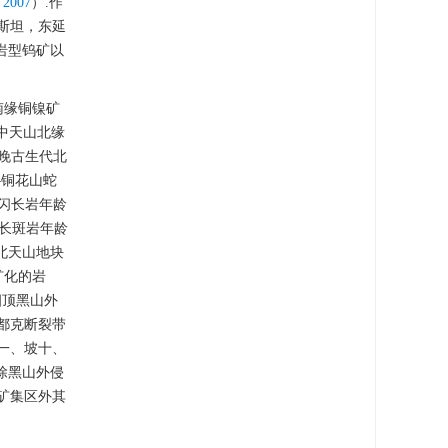
，2007
）.作
克斯坦，东延
岩型钨矿以
南缘铜镍矿
中天山北缘
表晚古生代北
‒铜花山蛇
岗闪长岩年龄
正长斑岩年龄
北天山地块
矿化的岩
四顶黑山外
都克断裂带
坡一、坡十、
除黑山外侵
矿集区外其