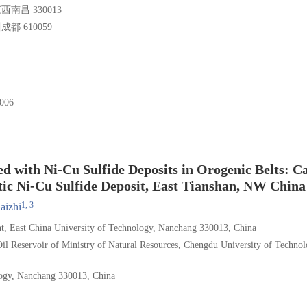
昌 330013
 610059
006
 with Ni-Cu Sulfide Deposits in Orogenic Belts: C
c Ni-Cu Sulfide Deposit, East Tianshan, NW China
1, 3
aizhi
t, East China University of Technology, Nanchang 330013, China
il Reservoir of Ministry of Natural Resources, Chengdu University of Technol
ology, Nanchang 330013, China