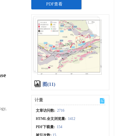
PDF查看
ase
图(11)
计量
ogy,
文章访问数:
2716
HTML全文浏览量:
1412
PDF下载量:
154
被引次数:
15