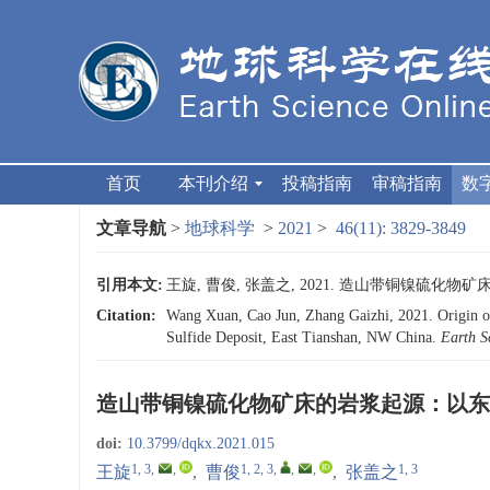
首页
本刊介绍
投稿指南
审稿指南
数
文章导航
>
地球科学
>
2021
>
46(11): 3829-3849
引用本文:
王旋, 曹俊, 张盖之, 2021. 造山带铜镍硫化物矿床
Citation:
Wang Xuan, Cao Jun, Zhang Gaizhi, 2021. Origin o
Sulfide Deposit, East Tianshan, NW China.
Earth S
造山带铜镍硫化物矿床的岩浆起源：以东
doi:
10.3799/dqkx.2021.015
1, 3
,
,
1, 2, 3
,
,
,
1, 3
王旋
,
曹俊
,
张盖之