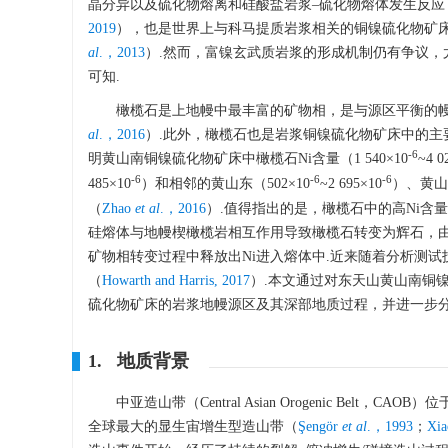
晶分异以及硫化物熔离和硅酸盐岩浆‒硫化物熔体发生反应
2019
），也是世界上与科马提质岩浆相关的铜镍硫化物矿
al
.，2013
）.然而，富镍玄武质岩浆的形成机制仍有争议
可知.
橄榄石是上地幔中最丰富的矿物相，是与源区平衡的
al
.，2016
）.此外，橄榄石也是岩浆铜镍硫化物矿床中的主
-6
明黄山南铜镍硫化物矿床中橄榄石Ni含量（1 540×10
~4 0
-6
-6
-6
485×10
）和相邻的黄山东（502×10
~2 695×10
）、黄山西
（
Zhao
et al
.，2016
）.值得指出的是，橄榄石中的高Ni
硅熔体与地幔楔橄榄岩相互作用导致橄榄石转变为辉石，由
矿物相转变过程中释放出Ni进入熔体中.近来随着分析测
（
Howarth and Harris, 2017
）.本文通过对东天山黄山南铜
硫化物矿床的岩浆地幔源区及其深部地质过程，并进一步分
1. 地质背景
中亚造山带（Central Asian Orogenic B
全球最大的显生宙增生型造山带（
Şengör
et al
.，1993
；
Xi