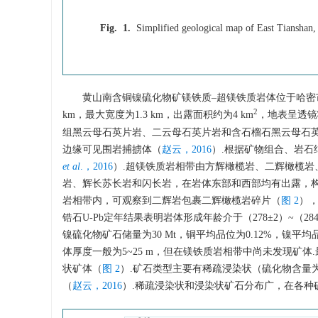
Fig. 1.
Simplified geological map of East Tianshan, w
黄山南含铜镍硫化物矿镁铁质‒超镁铁质岩体位于哈密市东
2
km，最大宽度为1.3 km，出露面积约为4 km
，地表呈透镜
组黑云母石英片岩、二云母石英片岩和含石榴石黑云母石
边缘可见围岩捕掳体（
赵云，2016
）.根据矿物组合、岩石
et al
.，2016
）.超镁铁质岩相带由方辉橄榄岩、二辉橄榄
岩、辉长苏长岩和闪长岩，在岩体东部和西部均有出露，构
岩相带内，可观察到二辉岩包裹二辉橄榄岩碎片（
图 2
），
锆石U-Pb定年结果表明岩体形成年龄介于（278±2）~（284.1
镍硫化物矿石储量为30 Mt，铜平均品位为0.12%，镍平均品
体厚度一般为5~25 m，但在镁铁质岩相带中尚未发现矿
状矿体（
图 2
）.矿石类型主要有稀疏浸染状（硫化物含量为1
（
赵云，2016
）.稀疏浸染状和浸染状矿石分布广，在各种