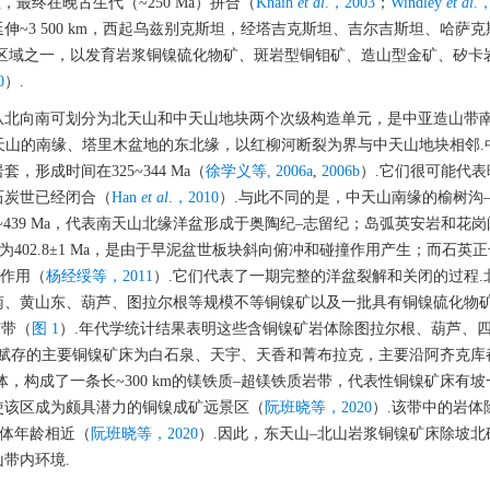
最终在晚古生代（~250 Ma）拼合（
Khaih
et al
.，2003
；
Windley
et al
.
~3 500 km，西起乌兹别克斯坦，经塔吉克斯坦、吉尔吉斯坦、哈萨
区域之一，以发育岩浆铜镍硫化物矿、斑岩型铜钼矿、造山型金矿、矽卡
0
）.
从北向南可划分为北天山和中天山地块两个次级构造单元，是中亚造山带
天山的南缘、塔里木盆地的东北缘，以红柳河断裂为界与中天山地块相邻.
形成时间在325~344 Ma（
徐学义等, 2006a
,
2006b
）.它们很可能代
石炭世已经闭合（
Han
et al
.，2010
）.与此不同的是，中天山南缘的榆树沟
35~439 Ma，代表南天山北缘洋盆形成于奥陶纪‒志留纪；岛弧英安岩和花
为402.8±1 Ma，是由于早泥盆世板块斜向俯冲和碰撞作用产生；而石英
浆作用（
杨经绥等，2011
）.它们代表了一期完整的洋盆裂解和关闭的过程.
南、黄山东、葫芦、图拉尔根等规模不等铜镍矿以及一批具有铜镍硫化物
矿带（
图 1
）.年代学统计结果表明这些含铜镍矿岩体除图拉尔根、葫芦、
内赋存的主要铜镍矿床为白石泉、天宇、天香和菁布拉克，主要沿阿齐克库
，构成了一条长~300 km的镁铁质‒超镁铁质岩带，代表性铜镍矿床有
使该区成为颇具潜力的铜镍成矿远景区（
阮班晓等，2020
）.该带中的岩体
岩体年龄相近（
阮班晓等，2020
）.因此，东天山‒北山岩浆铜镍矿床除坡北
带内环境.