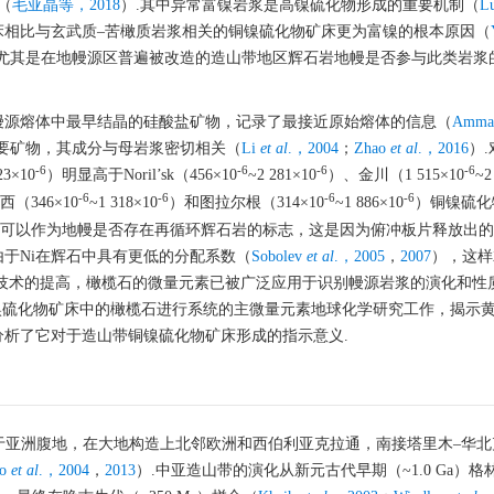
（
毛亚晶等，2018
）.其中异常富镍岩浆是高镍硫化物形成的重要机制（
L
床相比与玄武质‒苦橄质岩浆相关的铜镍硫化物矿床更为富镍的根本原因（
，尤其是在地幔源区普遍被改造的造山带地区辉石岩地幔是否参与此类岩浆
幔源熔体中最早结晶的硅酸盐矿物，记录了最接近原始熔体的信息（
Amma
要矿物，其成分与母岩浆密切相关（
Li
et al
.，2004
；
Zhao
et al
.，2016
）
-6
-6
-6
-6
23×10
）明显高于Noril’sk（456×10
~2 281×10
）、金川（1 515×10
~2
-6
-6
-6
-6
（346×10
~1 318×10
）和图拉尔根（314×10
~1 886×10
）铜镍硫化
含量可以作为地幔是否存在再循环辉石岩的标志，这是因为俯冲板片释放出
于Ni在辉石中具有更低的分配系数（
Sobolev
et al
.，2005
，
2007
），这样
试技术的提高，橄榄石的微量元素已被广泛应用于识别幔源岩浆的演化和性
镍硫化物矿床中的橄榄石进行系统的主微量元素地球化学研究工作，揭示
析了它对于造山带铜镍硫化物矿床形成的指示意义.
elt，CAOB）位于亚洲腹地，在大地构造上北邻欧洲和西伯利亚克拉通，南接塔里木‒
ao
et al
.，2004
，
2013
）.中亚造山带的演化从新元古代早期（~1.0 Ga）