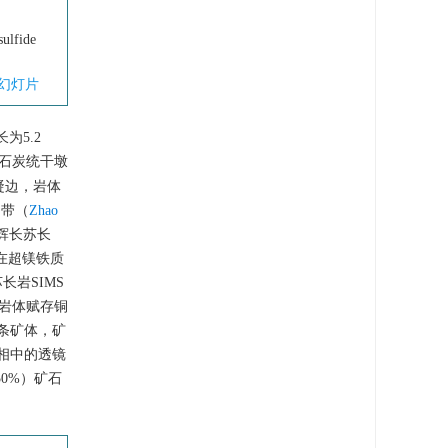
sulfide
幻灯片
为5.2
下石炭统干墩
凝边，岩体
相带（
Zhao
辉长苏长
在超镁铁质
长岩SIMS
该岩体赋存铜
8条矿体，矿
相中的透镜
50%）矿石