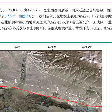
长80 km，宽4~14 km，呈北西西向展布，向东延至巴音乌鲁乡，西
等，2001
）.由
图 4
可知，该构造单元在地貌上表现为背斜，具有较低的
背斜，在北部的冲洪积扇发育河道.切入背斜的部分河道已被废弃，形成风口.
.背斜东部受艾尔宾山的影响，侵蚀或堆积严重，背斜形态不明显，而背