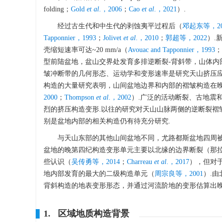
folding；
Gold
et al
.，2006
；
Cao
et al
.，2021
）.
经过古生代和中生代的剥蚀夷平过程后（
邓起东等，20
Tapponnier，1993
；
Jolivet
et al
.，2010
；
郭超等，2022
）.
壳缩短速率可达~20 mm/a（
Avouac and Tapponnier，1993
；
型前陆盆地，盆山交界处发育多排逆断裂-背斜带，山体内
皱冲断带的几何形态、运动学和变形速率是研究天山挤压应
构造的大量研究表明，山间盆地边界和内部的褶皱构造在
2000
；
Thompson
et al
.，2002
）.广泛的活动断裂、古地震
烈的挤压构造变形.以往的研究对天山山脉两侧的逆断裂褶
别是盆地内部的相关构造仍有待充分研究.
与天山东部的其他山间盆地不同，尤路都斯盆地四周
盆地的晚第四纪构造变形单元主要以北缘的边界断裂（那拉
些认识（
吴传勇等，2014
；
Charreau
et al
.，2017
），但对
地内部发育的最大的二级构造单元（
周宗良等，2001
）.
背斜构造的地表变形形态，并通过河流阶地的变形估算出晚
1. 区域地质构造背景