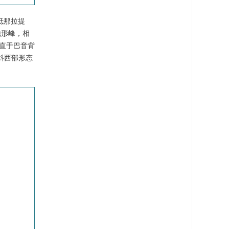
抵那拉提
地形峰，相
垂直于巴音背
斜西部形态