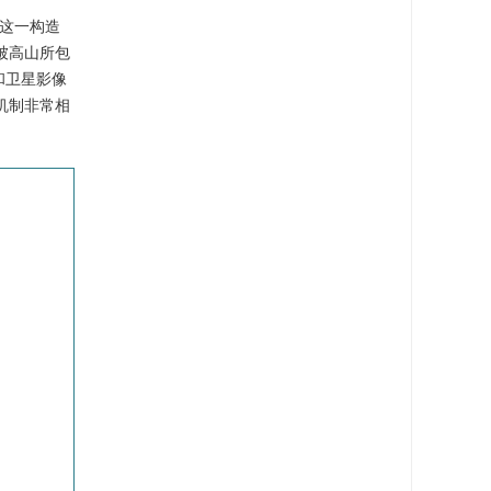
这一构造
被高山所包
和卫星影像
机制非常相