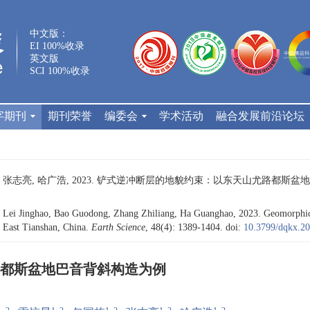
中文版：
EI 100%收录
英文版
SCI 100%收录
字期刊
期刊荣誉
编委会
学术活动
融合发展前沿论坛
, 张志亮, 哈广浩, 2023. 铲式逆冲断层的地貌约束：以东天山尤路都斯盆地巴音背斜
ei Jinghao, Bao Guodong, Zhang Zhiliang, Ha Guanghao, 2023. Geomorphic Con
, East Tianshan, China.
Earth Science
, 48(4): 1389-1404.
doi:
10.3799/dqkx.2
都斯盆地巴音背斜构造为例