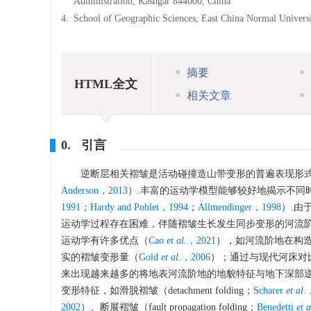
Administration, Kashgar 844000, China
4.
School of Geographic Sciences, East China Normal Univers
摘要
HTML全文
相关文章
0. 引言
逆断层相关褶皱是活动碰撞造山带变形的普遍表现形
Anderson，2013
）.丰富的运动学模型能够较好地揭示不同
1991
；
Hardy and Poblet，1994
；
Allmendinger，1998
）.由
运动学过程存在困难，伴随褶皱生长发生同步变形的河流阶
运动学有许多优点（
Cao
et al
.，2021
），如河流阶地在构
实的褶皱变形量（
Gold
et al
.，2006
）；通过与现代河床对
来出现越来越多的将地表河流阶地的地貌特征与地下深部
变形特征，如滑脱褶皱（detachment folding；
Scharer
et al
.
2002
）、断展褶皱（fault propagation folding；
Benedetti
et a