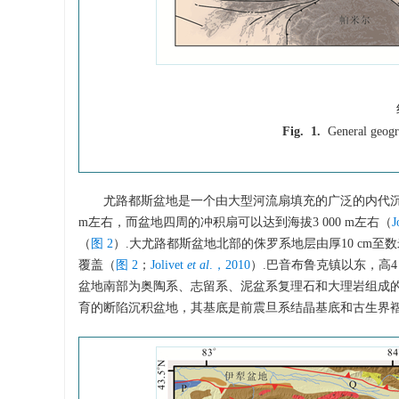
Fig. 1.
General geogr
尤路都斯盆地是一个由大型河流扇填充的广泛的内代沉积
m左右，而盆地四周的冲积扇可以达到海拔3 000 m左右（
J
（
图 2
）.大尤路都斯盆地北部的侏罗系地层由厚10 cm
覆盖（
图 2
；
Jolivet
et al
.，2010
）.巴音布鲁克镇以东，高4
盆地南部为奥陶系、志留系、泥盆系复理石和大理岩组成
育的断陷沉积盆地，其基底是前震旦系结晶基底和古生界