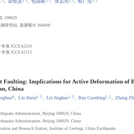
1, 2
1, 2
1, 2
1, 2
1, 2
,
雷惊昊
,
包国栋
,
张志亮
,
哈广浩
00029
究站, 新疆喀什 844000
务专项
IGCEA2110
务专项
IGCEA2113
 Faulting: Implications for Active Deformation of 
an, China
4
1, 2
1, 2
1, 2
nghua
,
Liu Jinrui
,
Lei Jinghao
,
Bao Guodong
,
Zhang Zhi
thquake Administration, Beijing 100029, China
thquake Administration, Beijing 100029, China
vation and Research Station, Institute of Geology, China Earthquake