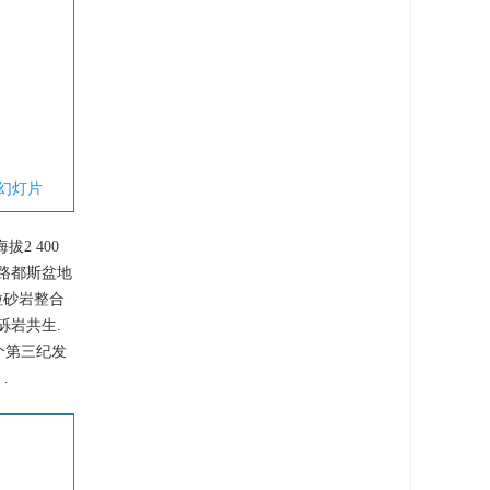
幻灯片
2 400
路都斯盆地
粒砂岩整合
砾岩共生.
个第三纪发
.