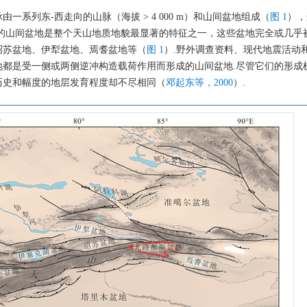
系列东-西走向的山脉（海拔 > 4 000 m）和山间盆地组成（
图 1
），
长的山间盆地是整个天山地质地貌最显著的特征之一，这些盆地完全或几乎
昭苏盆地、伊犁盆地、焉耆盆地等（
图 1
）.野外调查资料、现代地震活动
都是受一侧或两侧逆冲构造载荷作用而形成的山间盆地.尽管它们的形成
历史和幅度的地层发育程度却不尽相同（
邓起东等，2000
）.