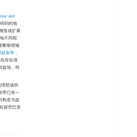
ouac and
量得到的地
两侧形成扩展
盆地不同褶
逆断裂褶皱
邓起东等，
纪也存在强
间盆地，特
理想场所.
裂带已有一
斜构造为盆
旨在探究巴音