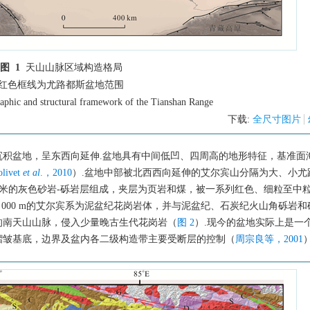
图 1
天山山脉区域构造格局
红色框线为尤路都斯盆地范围
aphic and structural framework of the Tianshan Range
下载:
全尺寸图片
盆地，呈东西向延伸.盆地具有中间低凹、四周高的地形特征，基准面海拔
olivet
et al
.，2010
）.盆地中部被北西西向延伸的艾尔宾山分隔为大、小尤
至数米的灰色砂岩-砾岩层组成，夹层为页岩和煤，被一系列红色、细粒至中
 000 m的艾尔宾系为泥盆纪花岗岩体，并与泥盆纪、石炭纪火山角砾岩和
的南天山山脉，侵入少量晚古生代花岗岩（
图 2
）.现今的盆地实际上是一
褶皱基底，边界及盆内各二级构造带主要受断层的控制（
周宗良等，2001
）