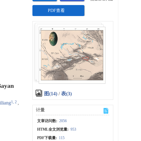
PDF查看
Bayan
图(14)
/
表(3)
1, 2
liang
,
计量
文章访问数:
2056
HTML全文浏览量:
953
PDF下载量:
115