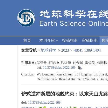
首页
本刊介绍
投稿指南
审稿指南
数
文章导航
>
地球科学
>
2023
>
48(4): 1389-1404
引用本文:
武登云, 任治坤, 吕红华, 刘金瑞, 雷惊昊, 包国栋
doi:
10.3799/dqkx.2022.169
Citation:
Wu Dengyun, Ren Zhikun, Lü Honghua, Liu Jinrui, L
Deformation of Bayan Anticline in Youludusi Basin
铲式逆冲断层的地貌约束：以东天山尤路
doi:
10.3799/dqkx.2022.169