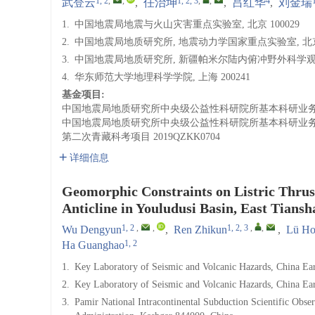
1, 2
,
,
1, 2, 3
,
,
4
武登云
,
任治坤
,
吕红华
,
刘金瑞
1.
中国地震局地震与火山灾害重点实验室, 北京 100029
2.
中国地震局地质研究所, 地震动力学国家重点实验室, 北京 1
3.
中国地震局地质研究所, 新疆帕米尔陆内俯冲野外科学观测研
4.
华东师范大学地理科学学院, 上海 200241
基金项目:
中国地震局地质研究所中央级公益性科研院所基本科研业
中国地震局地质研究所中央级公益性科研院所基本科研业
第二次青藏科考项目
2019QZKK0704
详细信息
Geomorphic Constraints on Listric Thrust
Anticline in Youludusi Basin, East Tiansh
1, 2
,
,
1, 2, 3
,
,
Wu Dengyun
,
Ren Zhikun
,
Lü Ho
1, 2
Ha Guanghao
1.
Key Laboratory of Seismic and Volcanic Hazards, China Ear
2.
Key Laboratory of Seismic and Volcanic Hazards, China Ear
3.
Pamir National Intracontinental Subduction Scientific Obser