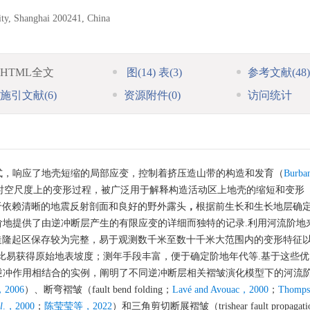
ity, Shanghai 200241, China
HTML全文
图
(14)
表
(3)
参考文献
(48)
施引文献
(6)
资源附件
(0)
访问统计
式，响应了地壳短缩的局部应变，控制着挤压造山带的构造和发育（
Burba
时空尺度上的变形过程，被广泛用于解释构造活动区上地壳的缩短和变形
于依赖清晰的地震反射剖面和良好的野外露头
，
根据前生长和生长地层确
地提供了由逆冲断层产生的有限应变的详细而独特的记录.利用河流阶地
造隆起区保存较为完整，易于观测数千米至数十千米大范围内的变形特征
比易获得原始地表坡度；测年手段丰富，便于确定阶地年代等.基于这些优
逆冲作用相结合的实例，阐明了不同逆冲断层相关褶皱演化模型下的河流
，2006
）、断弯褶皱（fault bend folding；
Lavé and Avouac，2000
；
Thomp
l
.，2000
；
陈莹莹等，2022
）和三角剪切断展褶皱（trishear fault propagati