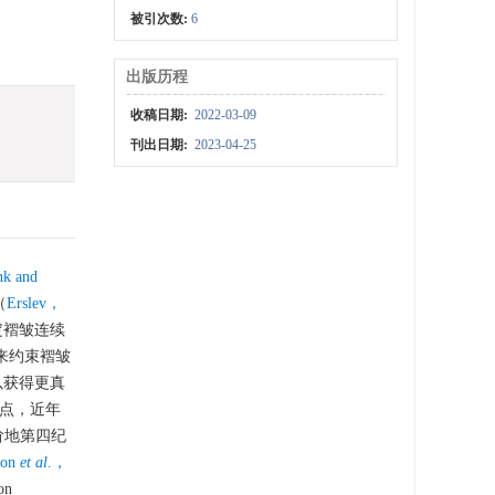
被引次数:
6
出版历程
收稿日期:
2022-03-09
刊出日期:
2023-04-25
nk and
（
Erslev，
定褶皱连续
来约束褶皱
以获得更真
点，近年
阶地第四纪
son
et al
.，
on