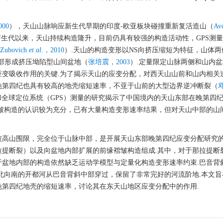
00
），天山山脉响应新生代早期的印度-欧亚板块碰撞重新复活造山（
Av
新生代以来，天山持续构造隆升，目前仍具有较强的构造活动性，GPS测
Zubovich
et al
.，2010
）.天山的构造变形以NS向挤压缩短为特征，山体
部形成挤压坳陷型山间盆地（
张培震，2003
）.定量限定山脉两侧和山内
变吸收作用的关键.为了揭示天山的应变分配，对西天山山前和山内相关
晚第四纪也具有较高的地壳缩短速率，不亚于山前的大型边界逆冲断裂（
和全球定位系统（GPS）测量的研究揭示了中国境内的天山东部在晚第四
皱构造的认识较为充分，已有大量构造变形速率结果，但对天山中部的山
被高山围限，完全位于山脉中部，是开展天山东部晚第四纪应变分配研究的
提断裂）以及向盆地内部扩展的前缘褶皱构造组成.其中，对于那拉提断
于盆地内部的构造依然缺乏运动学模型与定量化构造变形速率约束.巴音背
由北向南的开都河从巴音背斜中部穿过，保留了非常完好的河流阶地.本文
第四纪地壳的缩短速率，讨论其在东天山地区应变分配中的作用.