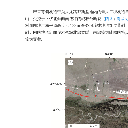
巴音背斜构造带为大尤路都斯盆地内的最大二级构造单元，
山，受控于下伏北倾向南逆冲的玛雅台断裂（
图 3
；
周宗良
对周围冲洪积平原高度 < 100 m.多条河流或冲沟穿过
斜走向的地形剖面显示褶皱北部宽缓，南部较为陡倾的特点
较为完整.