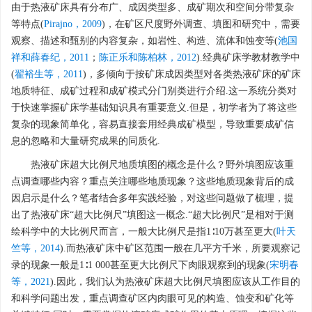
由于热液矿床具有分布广、成因类型多、成矿期次和空间分带复杂
等特点(
Pirajno，2009
)，在矿区尺度野外调查、填图和研究中，需要
观察、描述和甄别的内容复杂，如岩性、构造、流体和蚀变等(
池国
祥和薛春纪，2011
；
陈正乐和陈柏林，2012
).经典矿床学教材教学中
(
翟裕生等，2011
)，多倾向于按矿床成因类型对各类热液矿床的矿床
地质特征、成矿过程和成矿模式分门别类进行介绍.这一系统分类对
于快速掌握矿床学基础知识具有重要意义.但是，初学者为了将这些
复杂的现象简单化，容易直接套用经典成矿模型，导致重要成矿信
息的忽略和大量研究成果的同质化.
热液矿床超大比例尺地质填图的概念是什么？野外填图应该重
点调查哪些内容？重点关注哪些地质现象？这些地质现象背后的成
因启示是什么？笔者结合多年实践经验，对这些问题做了梳理，提
出了热液矿床“超大比例尺”填图这一概念.“超大比例尺”是相对于测
绘科学中的大比例尺而言，一般大比例尺是指1∶10万甚至更大(
叶天
竺等，2014
).而热液矿床中矿区范围一般在几平方千米，所要观察记
录的现象一般是1∶1 000甚至更大比例尺下肉眼观察到的现象(
宋明春
等，2021
).因此，我们认为热液矿床超大比例尺填图应该从工作目的
和科学问题出发，重点调查矿区内肉眼可见的构造、蚀变和矿化等