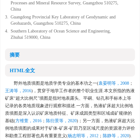
Processes and Mineral Resource Survey, Guangzhou 510275,
China
3.
Guangdong Provincial Key Laboratory of Geodynamic and
Geohazards, Guangzhou 510275, China
4.
Southern Laboratory of Ocean Science and Engineering,
Zhuhai 519000, China
摘要
HTML全文
野外地质填图是地质学类专业的基本功之一(
袁晏明等，2008
；
王涛等，2016
)，贯穿于地学工作者的整个职业生涯.本文所指的热液
矿床“超大比例尺”填图是指对地表露头、平硐、钻孔和手标本上等
记录的各类地质现象进行观察和描述.一方面，热液矿床超大比例地
质填图是深入认识矿床地质特征、矿床成因类型和区域成矿规律的
基础(
方维萱，2016
；
陈衍景等，2020
)；另一方面，热液矿床超大比
例地质填图的成果对于矿体-矿床-矿田乃至区域尺度的资源潜力评价
和勘查工程部署也具有重要意义(
杨志明等，2012
；
陈静等，2020
).