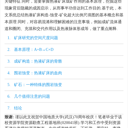
关键特征.同时，需要掌握热液矿床成矿作用的基本原理，挖掘这些
现象背后隐藏的成因启示，从而事半功倍达到工作目的.基于此，本
文系统总结热液矿床构造-蚀变-矿化超大比例尺填图的基本概念和基
本原理.同时，对容易混淆和理解困难的注意事项，例如成矿流体通
道和圈闭、充填和交代作用以及热液脉体形成等，做了重点阐释.
1. 矿床研究的空间尺度问题
2. 基本原理：A+B→C+D
3. 成矿构造：热液矿床的骨骼
4. 围岩蚀变：热液矿床的血肉
5. 矿石：一种特殊的围岩蚀变
6. 几个值得注意的问题
7. 结论
致谢:
谨以此文祝贺中国地质大学(武汉)70周年校庆！笔者毕业于该
校资源学院资源勘查工程基地班(020041班).学习和工作中受到资源