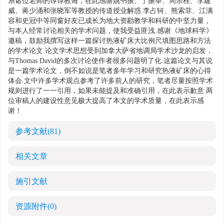
系诸位老师的谆谆教诲，在此感谢姚书振、丁振举、周宗桂、李建
威、蒋少涌和张晓军等教授的传道授业解惑.李占轲、熊索菲、江满
容和史冠中等同窗好友已成长为地大资勘教学和科研的中坚力量，
与本人经常讨论相关的学术问题，使我受益匪浅.感谢《地球科学》
邀稿，鼓励我撰写这样一篇探讨热液矿床大比例尺填图思路和方法
的学术论文.论文学术思想受到加拿大萨省地调局学术沙龙的启发，
与Thomas David的多次讨论使作者很多问题明了化.这篇论文与其说
是一篇学术论文，倒不如说是笔者多年学习和研究热液矿床的心得
体会.文中许多学术观点参考了许多前人的研究，笔者尽量按照学术
规则进行了一一引用，如果未能提及和准确引用，在此表示歉意.两
位审稿人的建设性意见极大提高了本文的学术质量，在此表示感
谢！
参考文献
(81)
相关文章
施引文献
资源附件
(0)