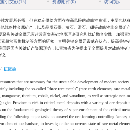
施引文献
(15)
资源附件
(0)
访问统计
持续发展所必需、但在稳定供给方面存在高风险的战略性资源，主要包括
其他战略性金属矿产，以及晶质石墨、萤石、滑石、硼等战略性非金属矿产
要聚焦关键金属元素超常富集基础地质理论研究和找矿勘查实践，加强青
元素超常富集机制等方面的研究，查明关键金属元素赋存状态，提高关键
足国际国内关键矿产资源形势，以青海省为例提出了全面提升对战略性矿
议.
/
矿床学
l resources that are necessary for the sustainable development of modern society 
inly including the so-called “three rare metals” (rare earth elements, rare metal
, manganese, titanium, cobalt, nickel, and vanadium, as well as strategic non-m
Qinghai Province is rich in critical metal deposits with a variety of ore deposit 
cus on the fundamental geological theory of super-enrichment of the critical meta
ing the following major tasks: to unravel the ore-forming controlling factors, 
r enrichment mechanisms; to investigate the occurrence state of rare metal eleme