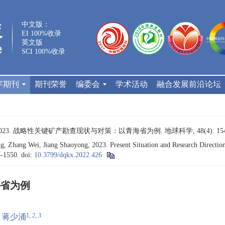
中文版：
EI 100%收录
英文版
SCI 100%收录
字期刊
期刊荣誉
编委会
学术活动
融合发展前沿论坛
023. 战略性关键矿产勘查现状与对策：以青海省为例. 地球科学, 48(4): 1543
, Zhang Wei, Jiang Shaoyong, 2023. Present Situation and Research Direction 
3-1550.
doi:
10.3799/dqkx.2022.426
省为例
1, 2, 3
蒋少涌