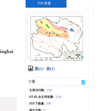
PDF查看
Qinghai
图(1)
/
表(1)
计量
文章访问数:
2595
HTML全文浏览量:
1226
PDF下载量:
209
被引次数:
15