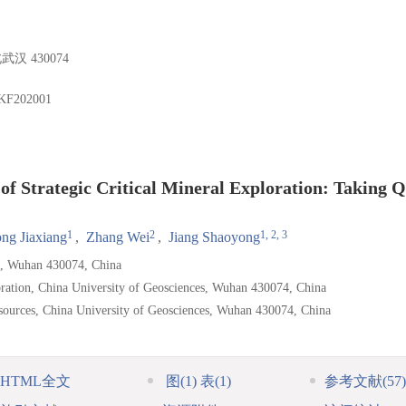
 430074
KF202001
 of Strategic Critical Mineral Exploration: Taking 
1
2
1, 2, 3
ng Jiaxiang
,
Zhang Wei
,
Jiang Shaoyong
es, Wuhan 430074, China
loration, China University of Geosciences, Wuhan 430074, China
sources, China University of Geosciences, Wuhan 430074, China
HTML全文
图
(1)
表
(1)
参考文献
(57)