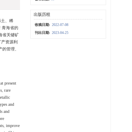
出版历程
稀土、稀
收稿日期:
2022-07-08
.青海省的
刊出日期:
2023-04-25
海省关键矿
矿产资源利
产的管理、
at present
s, rare
etallic
types and
ls and
ore
nts, improve