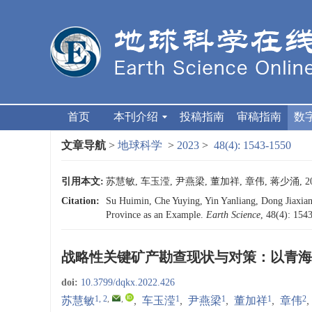
首页
本刊介绍
投稿指南
审稿指南
数
文章导航
>
地球科学
>
2023
>
48(4): 1543-1550
引用本文:
苏慧敏, 车玉滢, 尹燕梁, 董加祥, 章伟, 蒋少涌, 2
Citation:
Su Huimin, Che Yuying, Yin Yanliang, Dong Jiaxiang
Province as an Example.
Earth Science
, 48(4): 154
战略性关键矿产勘查现状与对策：以青海
doi:
10.3799/dqkx.2022.426
1, 2
,
,
1
1
1
2
苏慧敏
,
车玉滢
,
尹燕梁
,
董加祥
,
章伟
,