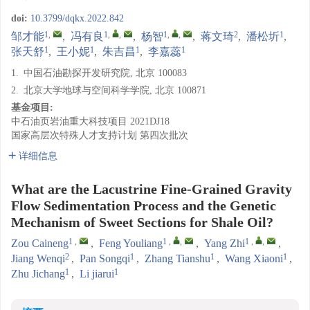
doi:
10.3799/dqkx.2022.842
1
,
1
,
,
1
,
,
2
1
邹才能
,
冯有良
,
杨智
,
蒋文琦
,
潘松圻
,
1
1
1
1
张天舒
,
王小妮
,
朱吉昌
,
李嘉蕊
1.
中国石油勘探开发研究院, 北京 100083
2.
北京大学地球与空间科学学院, 北京 100871
基金项目:
中石油页岩油重大科技项目
2021DJ18
国家高层次特殊人才支持计划
第四次批次
详细信息
What are the Lacustrine Fine-Grained Gravity
Flow Sedimentation Process and the Genetic
Mechanism of Sweet Sections for Shale Oil?
1
,
1
,
,
1
,
,
Zou Caineng
,
Feng Youliang
,
Yang Zhi
,
2
1
1
1
Jiang Wenqi
,
Pan Songqi
,
Zhang Tianshu
,
Wang Xiaoni
,
1
1
Zhu Jichang
,
Li jiarui