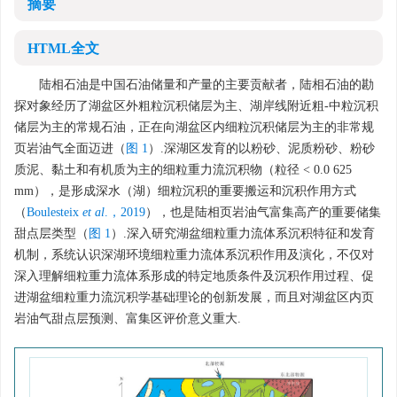
摘要
HTML全文
陆相石油是中国石油储量和产量的主要贡献者，陆相石油的勘
探对象经历了湖盆区外粗粒沉积储层为主、湖岸线附近粗-中粒沉积
储层为主的常规石油，正在向湖盆区内细粒沉积储层为主的非常规
页岩油气全面迈进（
图 1
）.深湖区发育的以粉砂、泥质粉砂、粉砂
质泥、黏土和有机质为主的细粒重力流沉积物（粒径 < 0.0 625
mm），是形成深水（湖）细粒沉积的重要搬运和沉积作用方式
（
Boulesteix
et al
.，2019
），也是陆相页岩油气富集高产的重要储集
甜点层类型（
图 1
）.深入研究湖盆细粒重力流体系沉积特征和发育
机制，系统认识深湖环境细粒重力流体系沉积作用及演化，不仅对
深入理解细粒重力流体系形成的特定地质条件及沉积作用过程、促
进湖盆细粒重力流沉积学基础理论的创新发展，而且对湖盆区内页
岩油气甜点层预测、富集区评价意义重大.