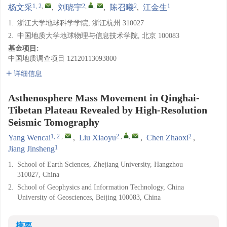
1, 2
,
2
,
,
2
1
杨文采
,
刘晓宇
,
陈召曦
,
江金生
1.
浙江大学地球科学学院, 浙江杭州 310027
2.
中国地质大学地球物理与信息技术学院, 北京 100083
基金项目:
中国地质调查项目
12120113093800
详细信息
Asthenosphere Mass Movement in Qinghai-
Tibetan Plateau Revealed by High-Resolution
Seismic Tomography
1, 2
,
2
,
,
2
Yang Wencai
,
Liu Xiaoyu
,
Chen Zhaoxi
,
1
Jiang Jinsheng
1.
School of Earth Sciences, Zhejiang University, Hangzhou
310027, China
2.
School of Geophysics and Information Technology, China
University of Geosciences, Beijing 100083, China
摘要