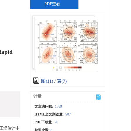
PDF查看
Rapid
图(11)
/
表(7)
计量
文章访问数:
1789
HTML全文浏览量:
907
PDF下载量:
70
压埋估计中
被引次数:
6