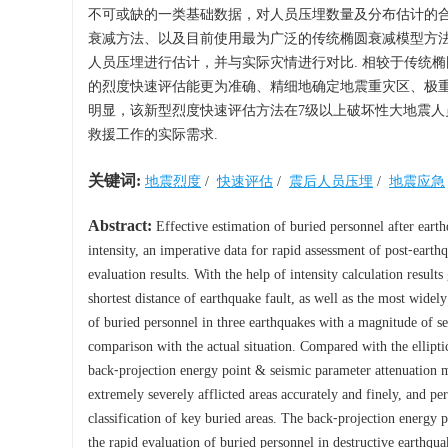
不可或缺的一类基础数据，对人员压埋数量及分布估计的合
衰减方法、以及目前使用最为广泛的传统椭圆衰减模型方法
人员压埋进行估计，并与实际灾情进行对比. 相较于传统
的烈度快速评估能更为准确、精细地确定地震重灾区、极
明显，该新型烈度快速评估方法在7级以上破坏性大地震
救援工作的实际需求.
关键词:
地震烈度
/
快速评估
/
震后人员压埋
/
地震应急
Abstract:
Effective estimation of buried personnel after earth
intensity, an imperative data for rapid assessment of post⁃earth
evaluation results. With the help of intensity calculation resu
shortest distance of earthquake fault, as well as the most widely 
of buried personnel in three earthquakes with a magnitude of 
comparison with the actual situation. Compared with the elliptic
back⁃projection energy point & seismic parameter attenuation mo
extremely severely afflicted areas accurately and finely, and pe
classification of key buried areas. The back⁃projection energy 
the rapid evaluation of buried personnel in destructive earthqu