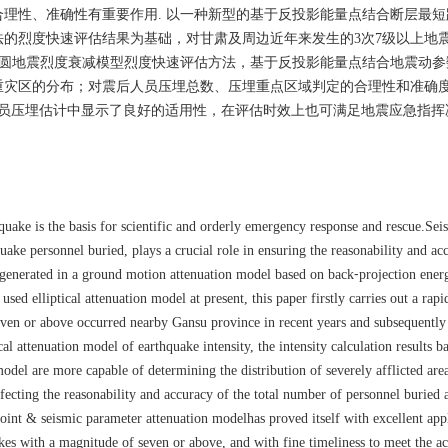
理性、准确性有重要作用. 以一种新型的基于反投影能量点结合断层最短
的烈度快速评估结果为基础，对甘肃及周边近年来发生的3次7级以上地
椭圆地震烈度衰减模型烈度快速评估方法，基于反投影能量点结合地震动参
重灾区的分布；对震后人员压埋总数、压埋重点区域判定的合理性和准确
人员压埋估计中显示了良好的适用性，在评估时效上也可满足地震应急指挥
quake is the basis for scientific and orderly emergency response and rescue.Sei
quake personnel buried, plays a crucial role in ensuring the reasonability and ac
lts generated in a ground motion attenuation model based on back⁃projection ene
used elliptical attenuation model at present, this paper firstly carries out a rapi
seven or above occurred nearby Gansu province in recent years and subsequently
al attenuation model of earthquake intensity, the intensity calculation results b
del are more capable of determining the distribution of severely afflicted are
rfecting the reasonability and accuracy of the total number of personnel buried 
point & seismic parameter attenuation modelhas proved itself with excellent appl
akes with a magnitude of seven or above, and with fine timeliness to meet the ac