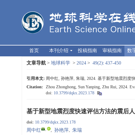
首页
本刊介绍
投稿指南
审稿指南
数
文章导航
>
地球科学
>
2024
>
49(2): 437-450
引用本文:
周中红, 孙艳萍, 朱瑞, 2024. 基于新型地震烈度快
Citation:
Zhou Zhonghong, Sun Yanping, Zhu Rui, 2024. Eval
doi:
10.3799/dqkx.2023.178
基于新型地震烈度快速评估方法的震后人
doi:
10.3799/dqkx.2023.178
,
周中红
,
孙艳萍
,
朱瑞