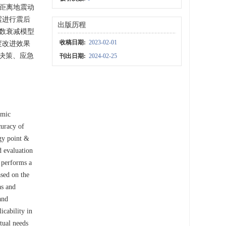
距离地震动
震进行震后
出版历程
数衰减模型
收稿日期:
2023-02-01
度改进效果
决策、应急
刊出日期:
2024-02-25
smic
curacy of
rgy point &
d evaluation
 performs a
ased on the
as and
and
icability in
tual needs