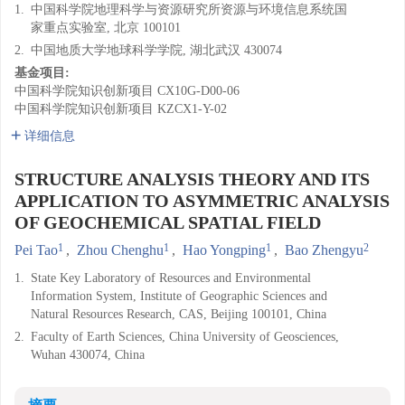
1.
中国科学院地理科学与资源研究所资源与环境信息系统国
家重点实验室, 北京 100101
2.
中国地质大学地球科学学院, 湖北武汉 430074
基金项目:
中国科学院知识创新项目
CX10G-D00-06
中国科学院知识创新项目
KZCX1-Y-02
详细信息
STRUCTURE ANALYSIS THEORY AND ITS
APPLICATION TO ASYMMETRIC ANALYSIS
OF GEOCHEMICAL SPATIAL FIELD
1
1
1
2
Pei Tao
,
Zhou Chenghu
,
Hao Yongping
,
Bao Zhengyu
1.
State Key Laboratory of Resources and Environmental
Information System, Institute of Geographic Sciences and
Natural Resources Research, CAS, Beijing 100101, China
2.
Faculty of Earth Sciences, China University of Geosciences,
Wuhan 430074, China