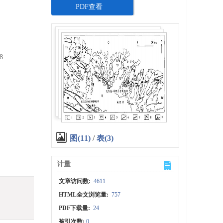
PDF查看
8
图(11)
/
表(3)
计量
文章访问数:
4611
HTML全文浏览量:
757
PDF下载量:
24
被引次数:
0