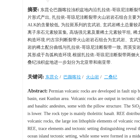
摘要:
东昆仑巴颜喀拉浊积盆地内沿扎拉依-哥琼尼洼断裂
片形式产出, 扎拉依-哥琼尼洼断裂带火山岩岩石组合主要为玄
ALK的含量较低, 为拉斑系列的玄武岩, 玄武岩稀土总量较
离子亲石元素较富集, 高场强元素及重稀土元素较平坦, 
构造环境.约古宗列断裂带火山岩岩石组合为玄武岩、玄武安山
岩的稀土配分曲线与扎拉依-哥琼尼洼断裂带一致, 而英安
其形成于岛弧构造环境.根据扎拉依-哥琼尼洼断裂带两侧
叠纪浊积盆地进一步划分为北亚带和南亚带.
关键词:
东昆仑
/
巴颜喀拉
/
火山岩
/
二叠纪
Abstract:
Permian volcanic rocks are developed in fault nip 
basin, east Kunlun area. Volcanic rocks are output in tectonic 
and basaltic andesites, some with the pillow structure. The SiO
is lower. The rock type is mainly tholeiitic basalt. REE distri
volcanic rocks, the large ion lithophile elements of volcanic r
REE, trace elements and tectonic setting distinguishing reveal
ocean island tectonic setting, while some were formed in a midd