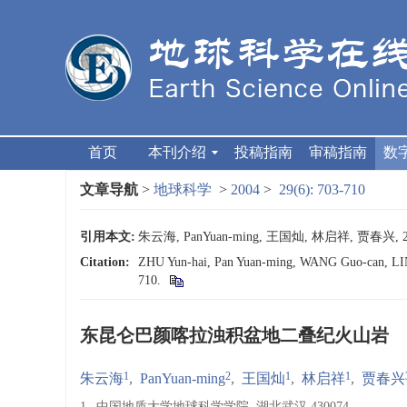
首页
本刊介绍
投稿指南
审稿指南
数
文章导航
>
地球科学
>
2004
>
29(6): 703-710
引用本文:
朱云海, PanYuan-ming, 王国灿, 林启祥, 贾春兴
Citation:
ZHU Yun-hai, Pan Yuan-ming, WANG Guo-can, LIN Q
710.
东昆仑巴颜喀拉浊积盆地二叠纪火山岩
1
2
1
1
朱云海
,
PanYuan-ming
,
王国灿
,
林启祥
,
贾春兴
1.
中国地质大学地球科学学院, 湖北武汉 430074