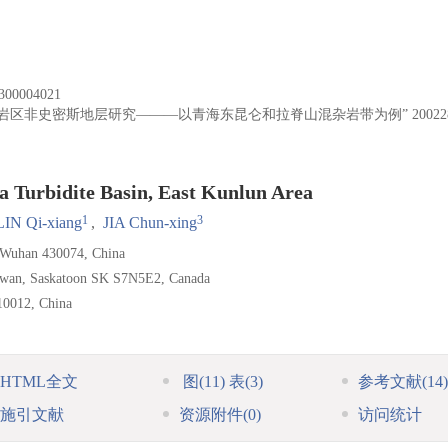
300004021
岩区非史密斯地层研究———以青海东昆仑和拉脊山混杂岩带为例”
20022
a Turbidite Basin, East Kunlun Area
1
3
LIN Qi-xiang
,
JIA Chun-xing
, Wuhan 430074, China
chewan, Saskatoon SK S7N5E2, Canada
10012, China
HTML全文
图
(11)
表
(3)
参考文献
(14)
施引文献
资源附件
(0)
访问统计