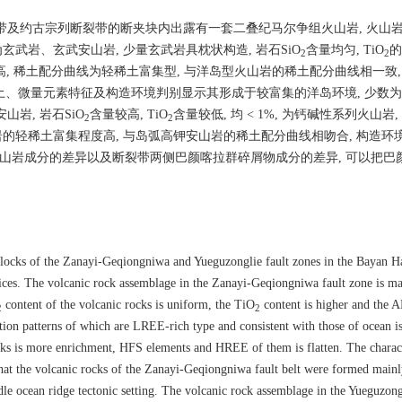
带及约古宗列断裂带的断夹块内出露有一套二叠纪马尔争组火山岩, 火山
武岩、玄武安山岩, 少量玄武岩具枕状构造, 岩石SiO
含量均匀, TiO
的
2
2
高, 稀土配分曲线为轻稀土富集型, 与洋岛型火山岩的稀土配分曲线相一致,
稀土、微量元素特征及构造环境判别显示其形成于较富集的洋岛环境, 少数
岩, 岩石SiO
含量较高, TiO
含量较低, 均 < 1%, 为钙碱性系列火山岩
2
2
岩的轻稀土富集程度高, 与岛弧高钾安山岩的稀土配分曲线相吻合, 构造环
火山岩成分的差异以及断裂带两侧巴颜喀拉群碎屑物成分的差异, 可以把巴
blocks of the Zanayi-Geqiongniwa and Yueguzonglie fault zones in the Bayan Ha
slices. The volcanic rock assemblage in the Zanayi-Geqiongniwa fault zone is ma
content of the volcanic rocks is uniform, the TiO
content is higher and the 
2
2
bution patterns of which are LREE-rich type and consistent with those of ocean i
ocks is more enrichment, HFS elements and HREE of them is flatten. The charact
 that the volcanic rocks of the Zanayi-Geqiongniwa fault belt were formed mainl
le ocean ridge tectonic setting. The volcanic rock assemblage in the Yueguzong