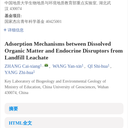
中国地质大学生物地质与环境地质教育部重点实验室, 湖北武
汉 430074
基金项目:
国家杰出青年科学基金
40425001
详细信息
Adsorption Mechanisms between Dissolved
Organic Matter and Endocrine Disruptors from
Landfill Leachate
1
,
1
1
ZHANG Cai-xiang
,
WANG Yan-xin
,
QI Shi-hua
,
1
YANG Zhi-hua
Key Laboratory of Biogeology and Environmental Geology of
Ministry of Education, China University of Geosciences, Wuhan
430074, China
摘要
HTML全文