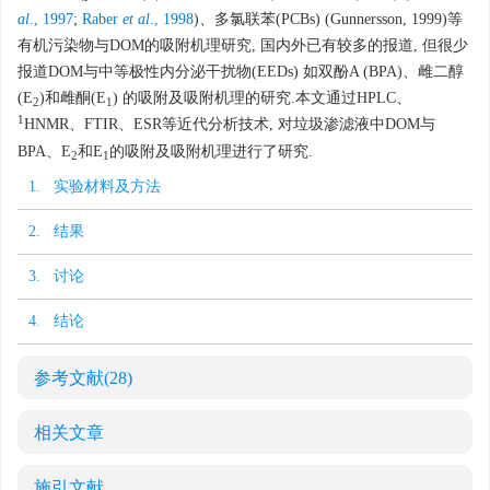
al
., 1997
;
Raber
et al
., 1998
)、多氯联苯(PCBs) (Gunnersson, 1999)等
有机污染物与DOM的吸附机理研究, 国内外已有较多的报道, 但很少
报道DOM与中等极性内分泌干扰物(EEDs) 如双酚A (BPA)、雌二醇
(E
)和雌酮(E
) 的吸附及吸附机理的研究.本文通过HPLC、
2
1
1
HNMR、FTIR、ESR等近代分析技术, 对垃圾渗滤液中DOM与
BPA、E
和E
的吸附及吸附机理进行了研究.
2
1
1. 实验材料及方法
2. 结果
3. 讨论
4. 结论
参考文献
(28)
相关文章
施引文献