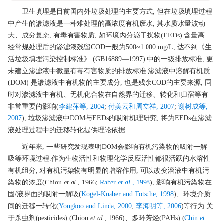
卫生填埋是目前国内外垃圾处理的主要方式, 但在垃圾填埋过程
中产生的渗滤液是一种难处理的高浓度有机废水, 其水质水量波动
大、成分复杂, 有毒有害物质, 如环境内分泌干扰物(EEDs) 含量高.
经常规处理后的渗滤液残留COD一般为500~1 000 mg/L, 达不到《生
活垃圾填埋污染控制标准》 (GB16889—1997) 中的一级排放标准, 更
未建立渗滤液中微量有毒有害物质的排放标准.渗滤液中溶解有机质
(DOM) 是渗滤液中有机物的主要成分, 也是残余COD的主要来源, 同
时对渗滤液中有机、无机化合物在自然界的迁移、转化和归宿等有
非常重要的影响(
李建萍等, 2004
;
付美云和周立祥, 2007
;
谢树成等,
2007
), 垃圾渗滤液中DOM与EEDs的吸附机理研究, 将为EEDs在渗滤
液处理过程中的迁移转化提供理论依据.
近年来, 一些研究发现表明DOM会影响有机污染物的吸附一解
吸等环境过程.作为生物活性和物理化学反应活性都很活跃的水溶性
有机组分, 对有机污染物有明显的增溶作用, 可以改变溶液中有机污
染物的浓度(Chiou
et al
., 1966;
Raber
et al
., 1998
), 影响有机污染物在
固/液界面的吸附一解吸(
Kogel-Knaber and Totsche, 1998
)、环境介质
间的迁移一转化(
Yongkoo and Linda, 2000
;
李海明等, 2006
)等行为.关
于杀虫剂(pesticides) (Chiou
et al
., 1966)、多环芳烃(PAHs) (
Chin
et