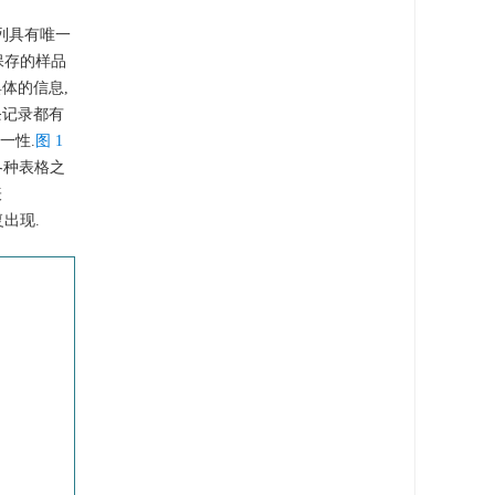
列具有唯一
保存的样品
具体的信息,
条记录都有
一性.
图 1
的各种表格之
表
复出现.