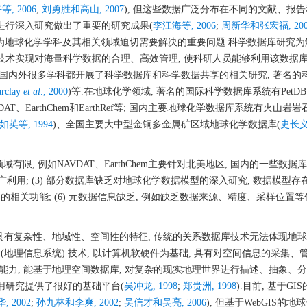
, 2006
;
刘勇胜和高山, 2007
), 但这些数据广泛分布在不同的文献、报
进行深入研究做出了重要的研究成果(
李江海等, 2006
;
周新华和张宏福, 200
成为地球化学学科及其相关领域迫切需要解决的重要问题.科学数据库研究为
技术实现对海量科学数据的合理、高效管理, 使科研人员能够利用该数据
前, 国内外很多学科都开展了科学数据库和科学数据共享的相关研究, 著名的
arclay
et al
., 2000
)等.在地球化学领域, 著名的国际科学数据库系统有PetD
VDAT、EarthChem和EarthRef等; 国内主要地球化学数据库系统有火山岩
如英等, 1994
)、全国主要大中型金铜多金属矿区域地球化学数据库(
史长义
域有限, 例如NAVDAT、EarthChem主要针对北美地区, 国内的一些数据
于推广利用; (3) 部分数据库缺乏对地球化学数据模型的深入研究, 数据模型
GIS的相关功能; (6) 元数据信息缺乏, 例如缺乏数据来源、精度、采样位置等
身具有复杂性、地域性、空间性的特征, 传统的关系数据库技术无法体现地
 (地理信息系统) 技术, 以计算机软硬件为基础, 具有对空间信息的采集、
能力, 能基于地理空间数据库, 对复杂的现实地理世界进行描述、抽象、
用研究提供了很好的基础平台(
吴冲龙, 1998
;
郑贵洲, 1998
).目前, 基于G
 2002
;
孙九林和李爽, 2002
;
吴信才和吴亮, 2006
), 但基于WebGIS的