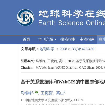
首页
本刊介绍
投稿指南
审稿指南
数
文章导航
>
地球科学
>
2008
>
33(3): 423-430
引用本文:
马维峰, 王晓蕊, 高山, 2008. 基于关系数据库和We
Citation:
MA Wei-feng, WANG Xiao-rui, GAO Shan, 2008. Geo
基于关系数据库和WebGIS的中国东部
1
,
1
2
马维峰
,
王晓蕊
,
高山
1.
中国地质大学研究生院, 湖北武汉 430074