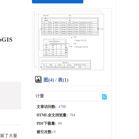
ebGIS
图(4)
/
表(1)
计量
文章访问数:
4798
HTML全文浏览量:
784
PDF下载量:
69
被引次数:
0
开展了大量