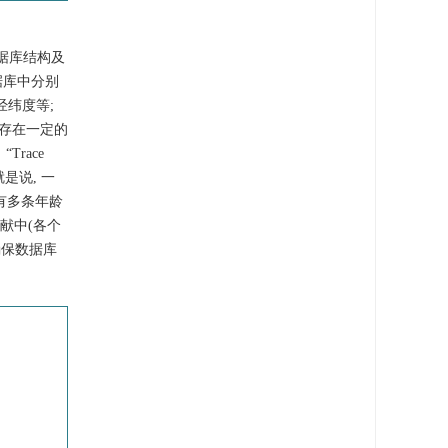
数据库结构及
据库中分别
经纬度等;
存在一定的
Trace
.也就是说, 一
中有多条年龄
文献中(各个
以确保数据库