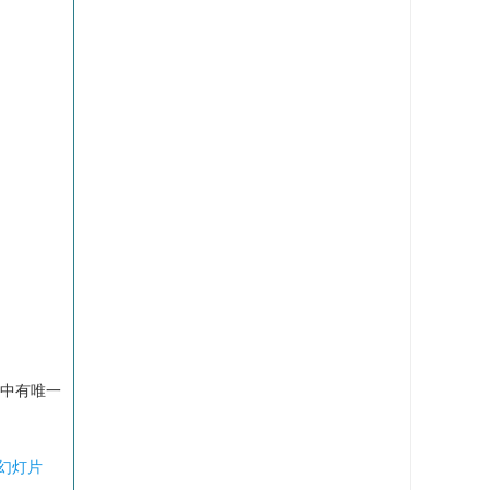
个表中有唯一
幻灯片