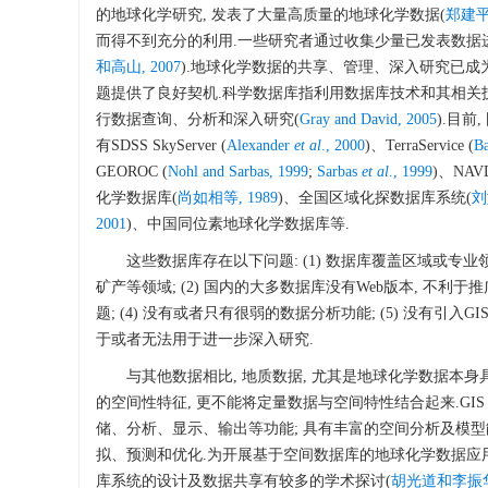
的地球化学研究, 发表了大量高质量的地球化学数据(
郑建平等
而得不到充分的利用.一些研究者通过收集少量已发表数据
和高山, 2007
).地球化学数据的共享、管理、深入研究已
题提供了良好契机.科学数据库指利用数据库技术和其相关
行数据查询、分析和深入研究(
Gray and David, 2005
).目
有SDSS SkyServer (
Alexander
et al
., 2000
)、TerraService (
B
GEOROC (
Nohl and Sarbas, 1999
;
Sarbas
et al
., 1999
)、NA
化学数据库(
尚如相等, 1989
)、全国区域化探数据库系统(
刘
2001
)、中国同位素地球化学数据库等.
这些数据库存在以下问题: (1) 数据库覆盖区域或专业领
矿产等领域; (2) 国内的大多数据库没有Web版本, 不利
题; (4) 没有或者只有很弱的数据分析功能; (5) 没有引入
于或者无法用于进一步深入研究.
与其他数据相比, 地质数据, 尤其是地球化学数据本
的空间性特征, 更不能将定量数据与空间特性结合起来.GIS
储、分析、显示、输出等功能; 具有丰富的空间分析及模型
拟、预测和优化.为开展基于空间数据库的地球化学数据应
库系统的设计及数据共享有较多的学术探讨(
胡光道和李振华,