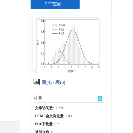
PDF查看
图(3)
/
表(6)
计量
文章访问数:
1099
HTML全文浏览量:
643
PDF下载量:
32
被引次数:
0