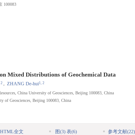
00083
n Mixed Distributions of Geochemical Data
 2
1, 2
,
ZHANG De-hui
Resources, China University of Geosciences, Beijing 100083, China
ity of Geosciences, Beijing 100083, China
HTML全文
图
(3)
表
(6)
参考文献
(22)