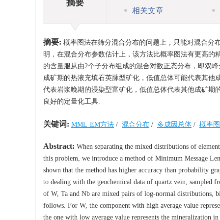
摘要
相关文章
摘要:
概率图法在筛分混合分布的问题上，只能对混合分布的
明，在混合分布参数估计上，该方法比概率图法有更高的精
的含量服从由2个子分布组成的混合对数正态分布，即双峰
成矿期的热液充填石英脉型矿化，低值总体可能代表其他成
代表岩浆晚期的浸染型富矿化，低值总体代表其他成矿期的
良好的定量化工具.
关键词:
MML-EM方法
/
混合分布
/
多成因总体
/
概率图
Abstract:
When separating the mixed distributions of element
this problem, we introduce a method of Minimum Message Len
shown that the method has higher accuracy than probability grap
to dealing with the geochemical data of quartz vein, sampled fr
of W, Ta and Nb are mixed pairs of log-normal distributions, bio
follows. For W, the component with high average value represe
the one with low average value represents the mineralization in