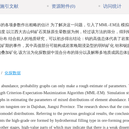
施引文献
资源附件
(0)
访问统计
各项参数作出粗略的估计.为了解决这一问题，引入了MML-EM法.模
度.以江西大吉山钨矿石英脉原生晕数据为例，经过该方法的筛分，得到
分布.结合前人的地质研究，可以初步得出结论：钨的高值总体代表了岩
矿期的事件，其中高值部分可能构成岩浆晚期浸染型的弱钨矿化.钽和铌
叠加矿化.该方法为化探数据中混合分布的筛分以及解释多地质成因总体
/
化探数据
 abundance, probability graphs can only make a rough estimate of parameters. 
gth Criterion-Expectation-Maximization Algorithm (MML-EM). Simulation st
hs in estimating the parameters of mixed distributions of element abundance. I
om tungsten ore in Dajishan, Jiangxi Province. The research shows that the con
model distributions. Referring to the previous geological results, the conclusio
nts the high-grade ore formed by hydrothermal filling type in ore-forming proc
 other stages, high-value parts of which may indicate that there is a weak disse