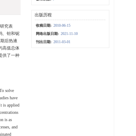
出版历程
收稿日期:
2010-06-15
拟研究表
钨、钽和铌
网络出版日期:
2021-11-10
浆期后热液
刊出日期:
2011-03-01
的高值总体
提供了一种
To solve
udies have
t is applied
centrations
n is as
esses, and
minated