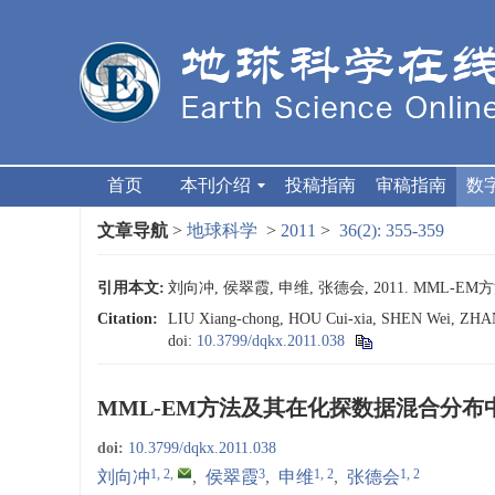
首页
本刊介绍
投稿指南
审稿指南
数
文章导航
>
地球科学
>
2011
>
36(2): 355-359
引用本文:
刘向冲, 侯翠霞, 申维, 张德会, 2011. MML-E
Citation:
LIU Xiang-chong, HOU Cui-xia, SHEN Wei, ZHANG 
doi:
10.3799/dqkx.2011.038
MML-EM方法及其在化探数据混合分布
doi:
10.3799/dqkx.2011.038
1, 2
,
3
1, 2
1, 2
刘向冲
,
侯翠霞
,
申维
,
张德会