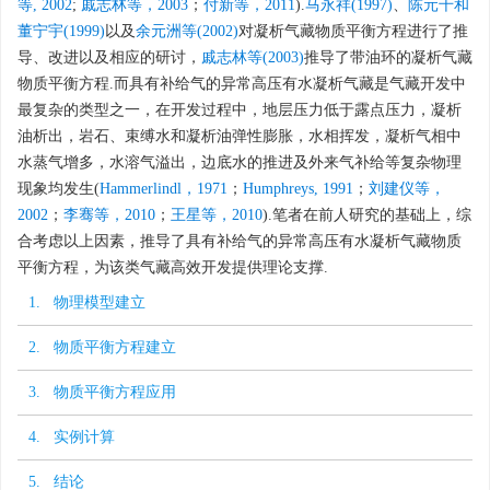
等, 2002
;
戚志林等，2003
；
付新等，2011
).
马永祥(1997)
、
陈元千和
董宁宇(1999)
以及
余元洲等(2002)
对凝析气藏物质平衡方程进行了推
导、改进以及相应的研讨，
戚志林等(2003)
推导了带油环的凝析气藏
物质平衡方程.而具有补给气的异常高压有水凝析气藏是气藏开发中
最复杂的类型之一，在开发过程中，地层压力低于露点压力，凝析
油析出，岩石、束缚水和凝析油弹性膨胀，水相挥发，凝析气相中
水蒸气增多，水溶气溢出，边底水的推进及外来气补给等复杂物理
现象均发生(
Hammerlindl，1971
；
Humphreys, 1991
；
刘建仪等，
2002
；
李骞等，2010
；
王星等，2010
).笔者在前人研究的基础上，综
合考虑以上因素，推导了具有补给气的异常高压有水凝析气藏物质
平衡方程，为该类气藏高效开发提供理论支撑.
1. 物理模型建立
2. 物质平衡方程建立
3. 物质平衡方程应用
4. 实例计算
5. 结论