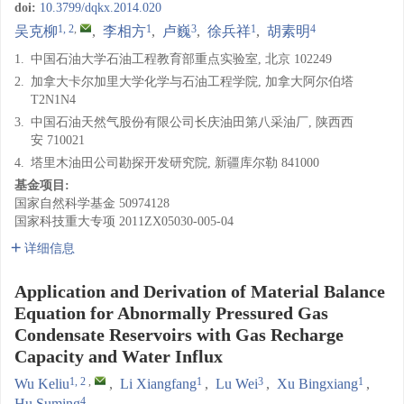
doi:
10.3799/dqkx.2014.020
1, 2
,
1
3
1
4
吴克柳
,
李相方
,
卢巍
,
徐兵祥
,
胡素明
1.
中国石油大学石油工程教育部重点实验室, 北京 102249
2.
加拿大卡尔加里大学化学与石油工程学院, 加拿大阿尔伯塔
T2N1N4
3.
中国石油天然气股份有限公司长庆油田第八采油厂, 陕西西
安 710021
4.
塔里木油田公司勘探开发研究院, 新疆库尔勒 841000
基金项目:
国家自然科学基金
50974128
国家科技重大专项
2011ZX05030-005-04
详细信息
Application and Derivation of Material Balance
Equation for Abnormally Pressured Gas
Condensate Reservoirs with Gas Recharge
Capacity and Water Influx
1, 2
,
1
3
1
Wu Keliu
,
Li Xiangfang
,
Lu Wei
,
Xu Bingxiang
,
4
Hu Suming