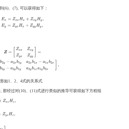
到(6)、(7), 可以获得如下：
E
x
=
Z
x
x
H
x
+
Z
x
y
H
y
,
E
y
=
Z
y
x
H
x
+
Z
y
y
H
y
,
Z
x
y
Z
y
x
Z
y
y
]
=
1
D
1
[
a
1
x
b
2
y
−
a
2
x
b
1
y
a
2
x
b
1
x
−
a
1
x
b
2
x
a
1
y
b
2
y
−
a
2
y
b
1
y
a
2
y
b
1
x
a
1
y
b
到形如1、2、4式的关系式.
件, 那经过对(10)、(11)式进行类似的推导可获得如下方程组
Z
x
z
H
z
,
Z
y
z
H
z
,
Z
y
z
]
.