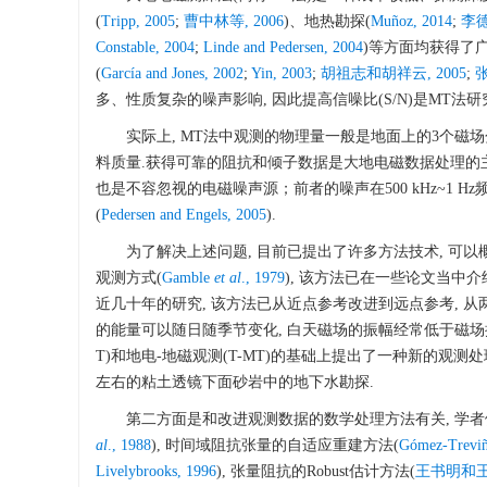
(
Tripp, 2005
;
曹中林等, 2006
)、地热勘探(
Muñoz, 2014
;
李德
Constable, 2004
;
Linde and Pedersen, 2004
)等方面均获得了
(
García and Jones, 2002
;
Yin, 2003
;
胡祖志和胡祥云, 2005
;
张
多、性质复杂的噪声影响, 因此提高信噪比(S/N)是MT法
实际上, MT法中观测的物理量一般是地面上的3个磁
料质量.获得可靠的阻抗和倾子数据是大地电磁数据处理的
也是不容忽视的电磁噪声源；前者的噪声在500 kHz~1 
(
Pedersen and Engels, 2005
).
为了解决上述问题, 目前已提出了许多方法技术, 可
观测方式(
Gamble
et al
., 1979
), 该方法已在一些论文当中
近几十年的研究, 该方法已从近点参考改进到远点参考, 
的能量可以随日随季节变化, 白天磁场的振幅经常低于磁场
T)和地电-地磁观测(T-MT)的基础上提出了一种新的观测处理方式,
左右的粘土透镜下面砂岩中的地下水勘探.
第二方面是和改进观测数据的数学处理方法有关, 学者
al
., 1988
), 时间域阻抗张量的自适应重建方法(
Gómez-Treviñ
Livelybrooks, 1996
), 张量阻抗的Robust估计方法(
王书明和王家