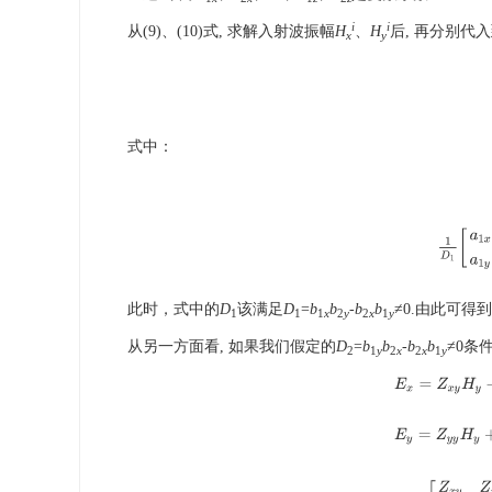
i
i
从(9)、(10)式, 求解入射波振幅
H
、
H
后, 再分别代入
x
y
式中：
Z
=
[
Z
x
x
此时，式中的
D
该满足
D
=
b
b
-
b
b
≠0.由此可得
1
1
1
x
2
y
2
x
1
y
从另一方面看, 如果我们假定的
D
=
b
b
-
b
b
≠0条
2
1
y
2
x
2
x
1
y
E
x
=
Z
x
y
H
y
+
E
y
=
Z
y
y
H
y
+
Z
=
[
Z
x
y
Z
x
z
Z
y
y