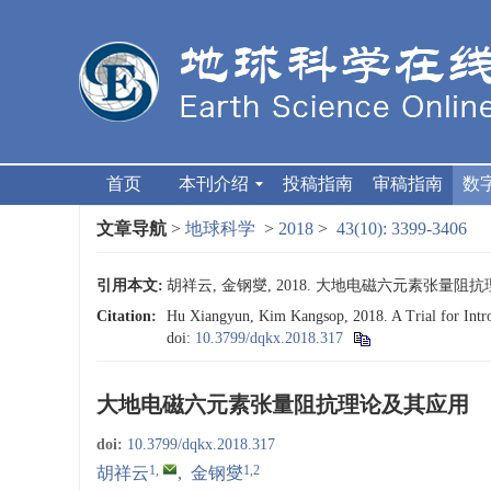
首页
本刊介绍
投稿指南
审稿指南
数
文章导航
>
地球科学
>
2018
>
43(10): 3399-3406
引用本文:
胡祥云, 金钢燮, 2018. 大地电磁六元素张量阻抗理论及其
Citation:
Hu Xiangyun, Kim Kangsop, 2018. A Trial for Intr
doi:
10.3799/dqkx.2018.317
大地电磁六元素张量阻抗理论及其应用
doi:
10.3799/dqkx.2018.317
1
,
1,2
胡祥云
,
金钢燮