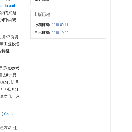
edlin and
学家的兴趣
出版历程
受到种类繁
收稿日期:
2018-05-11
刊出日期:
2018-10-20
 并评价资
等工业设备
性特征
是远点参考
量.通过最
域内AMT信号
电观测(T-
用于厚度几十米
(
Yee
et
 and
处理方法.还