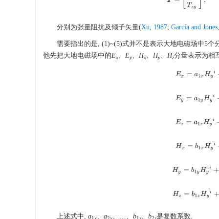
分别为张量阻抗及倾子矢量(
Xu, 1987
;
García and Jones
需要指出的是, (1)~(5)式并不是表示大地电磁场中
他先把大地电磁场中的
E
、
E
、
H
、
H
、
H
分量表示为相
x
y
x
y
z
E
x
=
a
1
x
H
y
i
E
y
=
a
1
y
H
y
i
+
E
z
=
a
1
z
H
y
i
+
H
x
=
b
1
x
H
y
i
H
y
=
b
1
y
H
y
i
+
b
H
z
=
b
1
z
H
y
i
+
b
上述式中,
a
、
a
、…、
b
、
b
是复数系数.
1
x
2
x
1
z
2
z