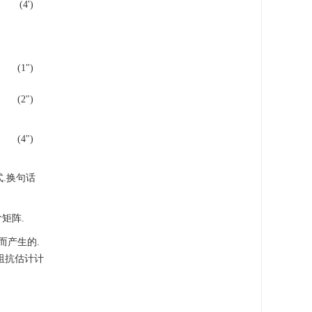
(4')
(1")
(2")
(4")
形式.换句话
矩阵.
而产生的.
阻抗估计计