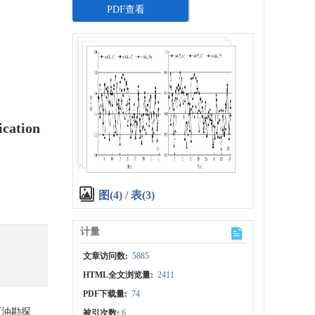
PDF查看
ication
图(4)
/
表(3)
计量
文章访问数:
5885
HTML全文浏览量:
2411
PDF下载量:
74
石油勘探
被引次数:
6