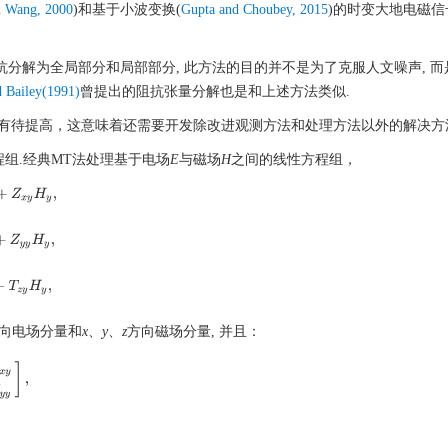
 Wang, 2000
)和基于小波变换(
Gupta and Choubey, 2015
)的时变大地电磁
抗分解为全局部分和局部部分, 此方法的目的并不是为了克服人文噪声, 
 Bailey(1991)
曾提出的阻抗张量分解也是和上述方法类似.
有待提高，这意味着还需要开发除改进观测方法和处理方法以外的解决方
程组.经典MT法处理基于电场
E
与磁场
H
之间的线性方程组，
Z
x
y
H
y
,
Z
y
y
H
y
,
T
z
y
H
y
,
向电场分量和
x
、
y
、
z
方向磁场分量, 并且：
Z
y
y
]
,