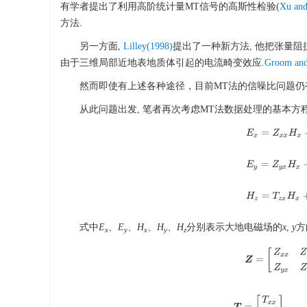
有学者提出了利用高阶统计量MT信号的高斯性检验(
Xu and
方法.
另一方面,
Lilley(1998)
提出了一种新方法, 他把张量阻
由于三维局部近地表地质体引起的电流畸变效应.
Groom and
然而即使有上述各种途径，目前MT法的信噪比问题仍
从此问题出发, 笔者再次考虑MT法数据处理的基本方
E
x
=
Z
x
x
H
x
+
E
y
=
Z
y
x
H
x
+
H
z
=
T
z
x
H
x
+
式中
E
、
E
、
H
、
H
、
H
分别表示大地电磁场的
x
,
y
方
x
y
x
y
z
Z
=
[
Z
x
x
Z
x
y
Z
y
x
T
=
[
T
x
x
T
z
y
]
,