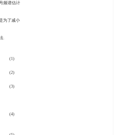
信号频谱估计
而是为了减小
法.
(1)
(2)
(3)
(4)
(5)