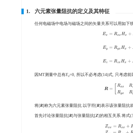
1. 六元素张量阻抗的定义及其特征
任何电磁场中电场与磁场之间的矢量关系可以用如下
E
x
=
R
x
x
H
x
+
E
y
=
R
y
x
H
x
+
E
z
=
R
z
x
H
x
+
因MT测量中总有
E
=0, 所以不必考虑(14)式, 只考
z
R
=
[
R
x
x
R
x
y
R
x
z
将[
R
]称为六元素张量阻抗.以字符[
R
]表示该张量阻抗
首先讨论张量阻抗[
R
]与张量阻抗[
Z
]的相互关系.将式(3
Z
x
x
=
R
x
x
+
R
x
z
T