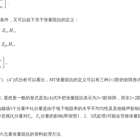
的条件，又可以如下关于张量阻抗的定义：
Z
x
z
H
z
,
Z
y
z
H
z
,
Z
y
z
]
,
, 和(1″)、(2″)、(4″)式分析可以看出，MT张量阻抗的定义可以有三种2×2阶的矩阵
显然更一般的形式是在(4)式中把张量阻抗表示为3×3阶矩阵，而非2×2阶
电磁场5个分量中
H
分量是由于地下电阻率的水平不均匀性及其他噪声影响
z
中忽视
H
分量对
E
、
E
分量的影响(即按照1、2、3式处理)可能会导致张量
z
x
y
六元素张量阻抗的资料处理方法.