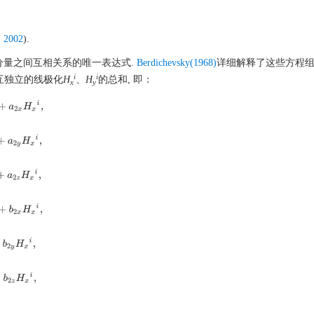
, 2002
).
5个分量之间互相关系的唯一表达式.
Berdichevsky(1968)
详细解释了这些方程
i
i
互独立的线极化
H
、
H
的总和, 即：
x
y
+
a
2
x
H
x
i
,
a
2
y
H
x
i
,
a
2
z
H
x
i
,
+
b
2
x
H
x
i
,
2
y
H
x
i
,
2
z
H
x
i
,