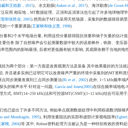
威和王焰新，2015
)、水文勘探(
Auken
et al
., 2017
)、海洋勘查(
de Groot-H
广泛应用.相应地，MT数据处理、正演和反演算法也引起了许多地球物理
莹和张胜业, 2005
).然而由于MT法采用天然场源，采集到的数据很容易
研究的一个重要课题(
王家映和徐义贤, 1998
).
场分量和2个水平电场分量, 利用这些分量获得阻抗张量和倾子矢量的估计值,
主要任务.除了自然噪声会引起测量数据中较大的误差棒外，铁路、变压器
Hz频率范围内的影响最强, 后者对更低频有较大影响, 其底限依赖于当地的电
以概括为两个部分：第一方面是改善观测方法及装备.其中效果最好的方法就
介绍, 并且诸多实例已证明它可以改善噪声严重的环境中采集到的MT资料质
从两点同步测量发展到三点同步测量法(
Ri
et al
., 2002
).此外, 1~5 kHz频率
探头的噪声水平.针对这一问题,
García and Jones(2005)
在综合频率域地电-地
 RMT(14~250 kHz)法和可控源MT(CSMT)(1~12 kHz)结合可应
们也已提出了许多不同方法, 例如单点观测数据处理中利用权函数消除噪声
o and Mondragón, 1995
), 利用张量阻抗的实部和虚部计算视电阻率(
Egbert
映, 2004
)等.其中, Robust资料处理方法被认为是一种特别有效的资料