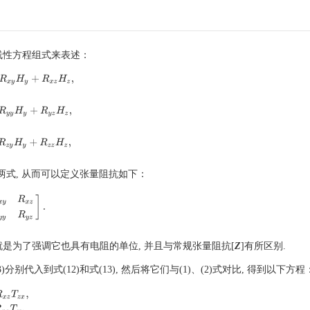
线性方程组式来表述：
R
x
y
H
y
+
R
x
z
H
z
,
R
y
y
H
y
+
R
y
z
H
z
,
R
z
y
H
y
+
R
z
z
H
z
,
虑前两式, 从而可以定义张量阻抗如下：
R
y
x
R
y
y
R
y
z
]
.
就是为了强调它也具有电阻的单位, 并且与常规张量阻抗[
Z
]有所区别.
)分别代入到式(12)和式(13), 然后将它们与(1)、(2)式对比, 得到以下方程
z
x
,
Z
x
y
=
R
x
y
+
R
x
z
T
z
y
,
Z
y
x
=
R
y
x
+
R
y
z
T
z
x
,
Z
y
y
=
R
y
y
+
R
y
z
T
z
y
,