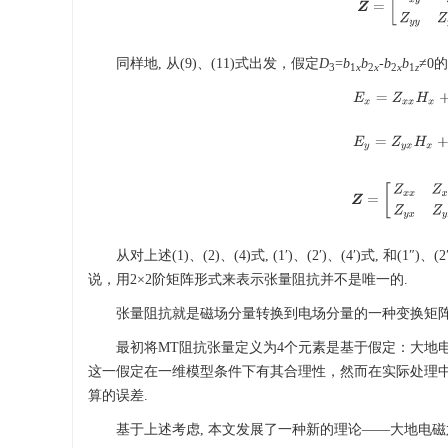
同样地, 从(9)、(11)式出发，假定
D
=
b
b
-
b
b
≠0
3
1
x
2
x
2
x
1
z
E
x
=
Z
x
x
H
x
+
E
y
=
Z
y
x
H
x
+
Z
=
[
Z
x
x
Z
x
z
Z
y
x
从对上述(1)、(2)、(4)式, (1′)、(2′)、(4′)式
说，用2×2阶矩阵形式来表示张量阻抗并不是唯一的.
张量阻抗就是磁场分量转换到电场分量的一种变换矩阵, 
最初将MT阻抗张量定义为4个元素是基于假定：大地
这一假定在一维模型条件下有其合理性，然而在实际处理
算的误差.
基于上述考虑, 本文发展了一种新的理论——大地电磁