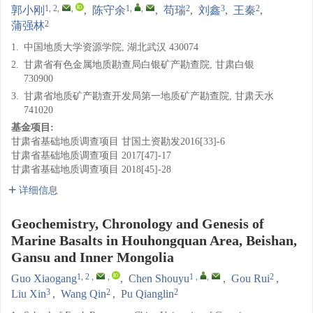
1, 2
,
,
1
,
,
2
3
2
郭小刚
,
陈守余
,
苟瑞
,
刘鑫
,
王秦
,
2
蒲强林
1.
中国地质大学资源学院, 湖北武汉 430074
2.
甘肃省有色金属地质勘查局白银矿产勘查院, 甘肃白银
730900
3.
甘肃省地质矿产勘查开发局第一地质矿产勘查院, 甘肃天水
741020
基金项目:
甘肃省基础地质调查项目
甘国土资勘发2016[33]-6
甘肃省基础地质调查项目
2017[47]-17
甘肃省基础地质调查项目
2018[45]-28
详细信息
Geochemistry, Chronology and Genesis of
Marine Basalts in Houhongquan Area, Beishan,
Gansu and Inner Mongolia
1, 2
,
,
1
,
,
2
Guo Xiaogang
,
Chen Shouyu
,
Gou Rui
,
3
2
2
Liu Xin
,
Wang Qin
,
Pu Qianglin