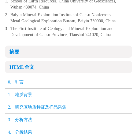
1.
School of Earth Resources, China University of Geosciences,
Wuhan 430074, China
2.
Baiyin Mineral Exploration Institute of Gansu Nonferrous
Metal Geological Exploration Bureau, Baiyin 730900, China
3.
The First Institute of Geology and Mineral Exploration and
Development of Gansu Province, Tianshui 741020, China
摘要
HTML全文
0. 引言
1. 地质背景
2. 研究区地质特征及样品采集
3. 分析方法
4. 分析结果