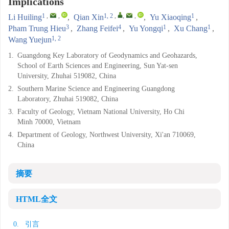
Implications
1
,
,
1, 2
,
,
,
1
Li Huiling
,
Qian Xin
,
Yu Xiaoqing
,
3
4
1
1
Pham Trung Hieu
,
Zhang Feifei
,
Yu Yongqi
,
Xu Chang
,
1, 2
Wang Yuejun
1.
Guangdong Key Laboratory of Geodynamics and Geohazards,
School of Earth Sciences and Engineering, Sun Yat-sen
University, Zhuhai 519082, China
2.
Southern Marine Science and Engineering Guangdong
Laboratory, Zhuhai 519082, China
3.
Faculty of Geology, Vietnam National University, Ho Chi
Minh 70000, Vietnam
4.
Department of Geology, Northwest University, Xi'an 710069,
China
摘要
HTML全文
0. 引言