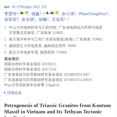
doi:
10.3799/dqkx.2022.335
1
,
,
1, 2
,
,
,
1
3
李慧玲
,
钱鑫
,
余小清
,
PhamTrungHieu
,
4
1
1
1, 2
张菲菲
,
余永琪
,
徐畅
,
王岳军
1.
中山大学地球科学与工程学院, 广东省地球动力作用与地质
灾害重点实验室, 广东珠海 519082
2.
南方海洋科学与工程广东省实验室(珠海), 广东珠海 519082
3.
越南国立大学地质系, 越南胡志明市 70000
4.
西北大学地质学系, 陕西西安 710069
基金项目:
国家自然科学基金项目
41830211
国家自然科学基金项目
42072256
广东省基础与应用基础研究基金项目
2018B030312007
广东省基础与应用基础研究基金项目
2019B1515120019
中山大学高校基本业务费
22lgqb14
详细信息
Petrogenesis of Triassic Granites from Kontum
Massif in Vietnam and Its Tethyan Tectonic